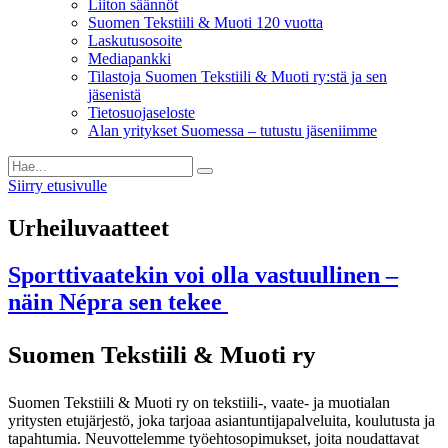
Liiton säännöt
Suomen Tekstiili & Muoti 120 vuotta
Laskutusosoite
Mediapankki
Tilastoja Suomen Tekstiili & Muoti ry:stä ja sen
jäsenistä
Tietosuojaseloste
Alan yritykset Suomessa – tutustu jäseniimme
Siirry etusivulle
Urheiluvaatteet
Sporttivaatekin voi olla vastuullinen –
näin Népra sen tekee
Suomen Tekstiili & Muoti ry
Suomen Tekstiili & Muoti ry on tekstiili-, vaate- ja muotialan
yritysten etujärjestö, joka tarjoaa asiantuntijapalveluita, koulutusta ja
tapahtumia. Neuvottelemme työehtosopimukset, joita noudattavat