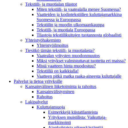
Tekstiili- ja muotialan tilastot
Miten tekstiili- ja vaatealalla menee Suomessa?
Vaatteiden ja kodintekstiilien kuluttajamarkkina
Suomessa ja Euroopassa
Tekstiilin ja muodin ulkomaankauppa
Tekstiili- ja muotiala Euroopassa
Tilastoja tekstiilikuitujen tuotannosta globaalisti
Yhteistyö­hakemisto
Yhteistyöilmoitus
Tiesitkö tämän tekstiili- ja muotialasta?
Vaatealan yritysten muodonmuutos
Miksi yritykset valmistuttavat tuotteita eri maissa?
Mistä vaatteen hinta muodostuu?
Tekstiiliä on kaikkialla!
Vaatteen pitkä matka raaka-aineesta kuluttajalle
Palvelut ja tietoa yrityksille
Kansainvälinen liiketoiminta ja rahoitus
Kansain­välistyminen
Rahoitus
Lakipalvelut
Kuluttajansuoja
Esimerkkejä kiistatilanteista
Yrityksen muistilista: Vaikuttaja­
markkinointi
Ajankohtaista oikeuskäytäntöä