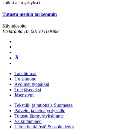
kaikki alan yritykset.
Tutustu meihin tarkemmin
Käyntiosoite:
Eteläranta 10, 00130 Helsinki
Tapahtumat
Uutishuone
Avoimet työpaikat
Tule jäseneksi
Jäsensivut
Tekstiili- ja muotiala Suomessa
Palvelut ja tietoa yrityksille
Tutustu jäsenyrityksiimme
Vaikuttaminen
Liiton henkilöstö & osoitetiedot