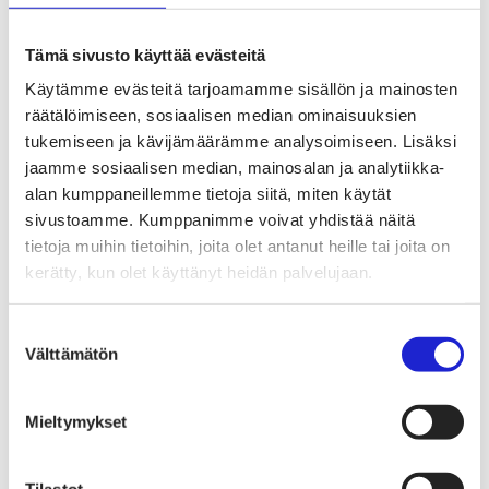
Tekstiilien kiertotalous
Kiertotalouden termit tutuiksi
Mihin kierrättää vanhat vaatteet ja kodintekstiilit?
Tämä sivusto käyttää evästeitä
Hiilineutraali tekstiiliala 2035 -sitoumus
Mukana sitoumuksessa
Käytämme evästeitä tarjoamamme sisällön ja mainosten
Mikä sitoumus?
räätälöimiseen, sosiaalisen median ominaisuuksien
Liity mukaan
TKI-toiminta
tukemiseen ja kävijämäärämme analysoimiseen. Lisäksi
Julkaisut, selvitykset ja raportit
jaamme sosiaalisen median, mainosalan ja analytiikka-
Hankkeet
alan kumppaneillemme tietoja siitä, miten käytät
Vaikuttaminen
Mahdollisuuksien ala – lue vaikuttamis­viestimme
sivustoamme. Kumppanimme voivat yhdistää näitä
EU-vaalit 2024: Reilut pelisäännöt turvaavat
tietoja muihin tietoihin, joita olet antanut heille tai joita on
elinvoimaisen tekstiili- ja muotialan Suomessa ja
kerätty, kun olet käyttänyt heidän palvelujaan.
Euroopassa
Tekstiili- ja muotialasta viennin uusi kärki
Suomesta tekstiilialan kiertotalouden &
Suostumuksen
vastuullisuuden suunnannäyttäjä
Välttämätön
Tekstiili- ja muotiala tarvitsee monipuolista
valinta
osaamista
Tekstiiliala on tärkeä osa Suomen
huoltovarmuutta
Mieltymykset
Luodaan kannusteet kuluttajan vihreään
siirtymään
EU-vaikuttaminen
Tilastot