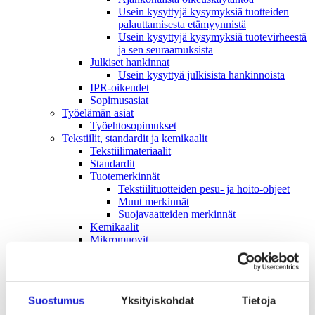
Usein kysyttyjä kysymyksiä tuotteiden
palauttamisesta etämyynnistä
Usein kysyttyjä kysymyksiä tuotevirheestä
ja sen seuraamuksista
Julkiset hankinnat
Usein kysyttyä julkisista hankinnoista
IPR-oikeudet
Sopimusasiat
Työelämän asiat
Työehto­sopimukset
Tekstiilit, standardit ja kemikaalit
Tekstiilimateriaalit
Standardit
Tuotemerkinnät
Tekstiilituotteiden pesu- ja hoito-ohjeet
Muut merkinnät
Suojavaatteiden merkinnät
Kemikaalit
Mikromuovit
Tekstiilikuitu­opas
Tekstiili- ja muotialan kasvusopimus
Vastuullisuus
Ympäristö & Ilmasto
Suostumus
Yksityiskohdat
Tietoja
Hankintaketjun vastuullisuus