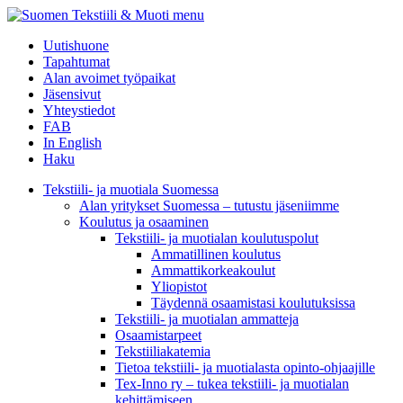
menu
Uutishuone
Tapahtumat
Alan avoimet työpaikat
Jäsensivut
Yhteystiedot
FAB
In English
Haku
Tekstiili- ja muotiala Suomessa
Alan yritykset Suomessa – tutustu jäseniimme
Koulutus ja osaaminen
Tekstiili- ja muotialan koulutuspolut
Ammatillinen koulutus
Ammattikorkeakoulut
Yliopistot
Täydennä osaamistasi koulutuksissa
Tekstiili- ja muotialan ammatteja
Osaamistarpeet
Tekstiiliakatemia
Tietoa tekstiili- ja muotialasta opinto-ohjaajille
Tex-Inno ry – tukea tekstiili- ja muotialan
kehittämiseen