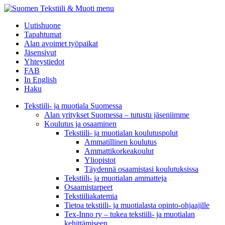
menu
Uutishuone
Tapahtumat
Alan avoimet työpaikat
Jäsensivut
Yhteystiedot
FAB
In English
Haku
Tekstiili- ja muotiala Suomessa
Alan yritykset Suomessa – tutustu jäseniimme
Koulutus ja osaaminen
Tekstiili- ja muotialan koulutuspolut
Ammatillinen koulutus
Ammattikorkeakoulut
Yliopistot
Täydennä osaamistasi koulutuksissa
Tekstiili- ja muotialan ammatteja
Osaamistarpeet
Tekstiiliakatemia
Tietoa tekstiili- ja muotialasta opinto-ohjaajille
Tex-Inno ry – tukea tekstiili- ja muotialan
kehittämiseen