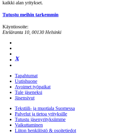
kaikki alan yritykset.
Tutustu meihin tarkemmin
Käyntiosoite:
Eteläranta 10, 00130 Helsinki
Tapahtumat
Uutishuone
Avoimet työpaikat
Tule jäseneksi
Jäsensivut
Tekstiili- ja muotiala Suomessa
Palvelut ja tietoa yrityksille
Tutustu jäsenyrityksiimme
Vaikuttaminen
Liiton henkilöstö & osoitetiedot