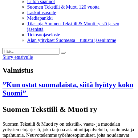
Liiton säännöt
Suomen Tekstiili & Muoti 120 vuotta
Laskutusosoite
Mediapankki
Tilastoja Suomen Tekstiili & Muoti ry:stä ja sen
jäsenistä
Tietosuojaseloste
Alan yritykset Suomessa – tutustu jäseniimme
Siirry etusivulle
Valmistus
”Kun ostat suomalaista, siitä hyötyy koko
Suomi”
Suomen Tekstiili & Muoti ry
Suomen Tekstiili & Muoti ry on tekstiili-, vaate- ja muotialan
yritysten etujärjestö, joka tarjoaa asiantuntijapalveluita, koulutusta ja
tapahtumia. Neuvottelemme työehtosopimukset, joita noudattavat