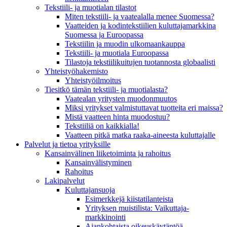
Tekstiili- ja muotialan tilastot
Miten tekstiili- ja vaatealalla menee Suomessa?
Vaatteiden ja kodintekstiilien kuluttajamarkkina
Suomessa ja Euroopassa
Tekstiilin ja muodin ulkomaankauppa
Tekstiili- ja muotiala Euroopassa
Tilastoja tekstiilikuitujen tuotannosta globaalisti
Yhteistyö­hakemisto
Yhteistyöilmoitus
Tiesitkö tämän tekstiili- ja muotialasta?
Vaatealan yritysten muodonmuutos
Miksi yritykset valmistuttavat tuotteita eri maissa?
Mistä vaatteen hinta muodostuu?
Tekstiiliä on kaikkialla!
Vaatteen pitkä matka raaka-aineesta kuluttajalle
Palvelut ja tietoa yrityksille
Kansainvälinen liiketoiminta ja rahoitus
Kansain­välistyminen
Rahoitus
Lakipalvelut
Kuluttajansuoja
Esimerkkejä kiistatilanteista
Yrityksen muistilista: Vaikuttaja­
markkinointi
Ajankohtaista oikeuskäytäntöä