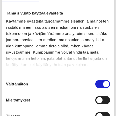
Tekstiilien kiertotalous
Kiertotalouden termit tutuiksi
Mihin kierrättää vanhat vaatteet ja kodintekstiilit?
Tämä sivusto käyttää evästeitä
Hiilineutraali tekstiiliala 2035 -sitoumus
Mukana sitoumuksessa
Käytämme evästeitä tarjoamamme sisällön ja mainosten
Mikä sitoumus?
räätälöimiseen, sosiaalisen median ominaisuuksien
Liity mukaan
TKI-toiminta
tukemiseen ja kävijämäärämme analysoimiseen. Lisäksi
Julkaisut, selvitykset ja raportit
jaamme sosiaalisen median, mainosalan ja analytiikka-
Hankkeet
alan kumppaneillemme tietoja siitä, miten käytät
Vaikuttaminen
Mahdollisuuksien ala – lue vaikuttamis­viestimme
sivustoamme. Kumppanimme voivat yhdistää näitä
EU-vaalit 2024: Reilut pelisäännöt turvaavat
tietoja muihin tietoihin, joita olet antanut heille tai joita on
elinvoimaisen tekstiili- ja muotialan Suomessa ja
kerätty, kun olet käyttänyt heidän palvelujaan.
Euroopassa
Tekstiili- ja muotialasta viennin uusi kärki
Suomesta tekstiilialan kiertotalouden &
Suostumuksen
vastuullisuuden suunnannäyttäjä
Välttämätön
Tekstiili- ja muotiala tarvitsee monipuolista
valinta
osaamista
Tekstiiliala on tärkeä osa Suomen
huoltovarmuutta
Mieltymykset
Luodaan kannusteet kuluttajan vihreään
siirtymään
EU-vaikuttaminen
Tilastot