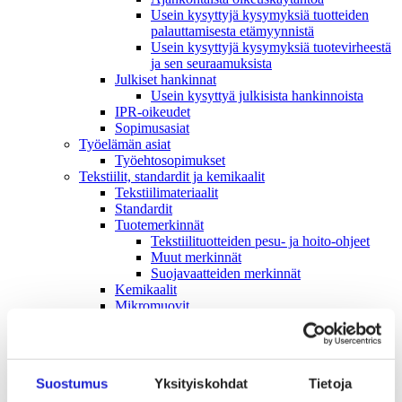
Usein kysyttyjä kysymyksiä tuotteiden
palauttamisesta etämyynnistä
Usein kysyttyjä kysymyksiä tuotevirheestä
ja sen seuraamuksista
Julkiset hankinnat
Usein kysyttyä julkisista hankinnoista
IPR-oikeudet
Sopimusasiat
Työelämän asiat
Työehto­sopimukset
Tekstiilit, standardit ja kemikaalit
Tekstiilimateriaalit
Standardit
Tuotemerkinnät
Tekstiilituotteiden pesu- ja hoito-ohjeet
Muut merkinnät
Suojavaatteiden merkinnät
Kemikaalit
Mikromuovit
Tekstiilikuitu­opas
Tekstiili- ja muotialan kasvusopimus
Vastuullisuus
Ympäristö & Ilmasto
Suostumus
Yksityiskohdat
Tietoja
Hankintaketjun vastuullisuus