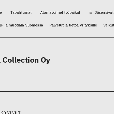
e
Tapahtumat
Alan avoimet työpaikat
Jäsensivut
ili- ja muotiala Suomessa
Palvelut ja tietoa yrityksille
Vaiku
 Collection Oy
KKOSIVUT