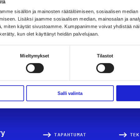
itä
Scandinavian Out
mme sisällön ja mainosten räätälöimiseen, sosiaalisen median
iseen. Lisäksi jaamme sosiaalisen median, mainosalan ja analy
, miten käytät sivustoamme. Kumppanimme voivat yhdistää näitä t
n kerätty, kun olet käyttänyt heidän palvelujaan.
Mieltymykset
Tilastot
KAIKKI JÄSENYRITY
Salli valinta
ry
TAPAHTUMAT
TEK