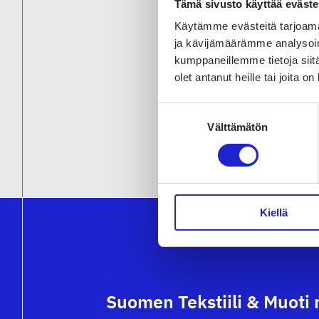
Tämä sivusto käyttää eväste
Käytämme evästeitä tarjoama
ja kävijämäärämme analysoim
kumppaneillemme tietoja siitä
olet antanut heille tai joita o
Suostumuksen
Välttämätön
valinta
Kiellä
Suomen Tekstiili & Muoti 