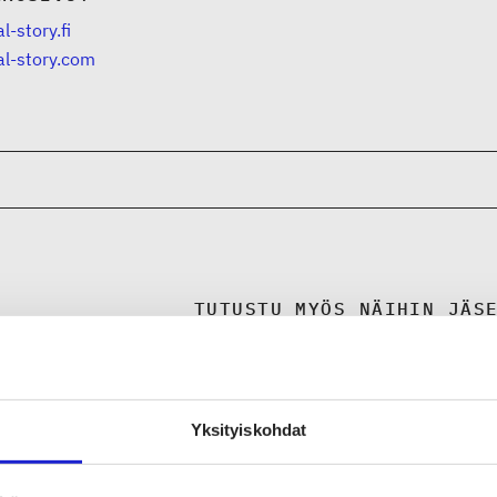
al-story.fi
al-story.com
TUTUSTU MYÖS NÄIHIN JÄS
TuuSan O
Yksityiskohdat
Makia Clothin