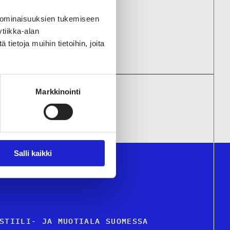
door Oy
 ominaisuuksien tukemiseen
tiikka-alan
ietoja muihin tietoihin, joita
Markkinointi
KSEMME
Salli kaikki
STIILI- JA MUOTIALA SUOMESSA