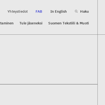
Yhteystiedot
FAB
In English
Haku
ttaminen
Tule jäseneksi
Suomen Tekstiili & Muoti