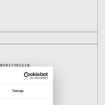
ENYRITYKSIIN
y
Tietoja
g Oy