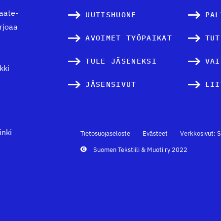
vaate-
UUTISHUONE
PAL
arjoaa
AVOIMET TYÖPAIKAT
TUT
TULE JÄSENEKSI
VAI
kki
JÄSENSIVUT
LII
inki
Tietosuojaseloste
Evästeet
Verkkosivut: S
Suomen Tekstiili & Muoti ry 2022