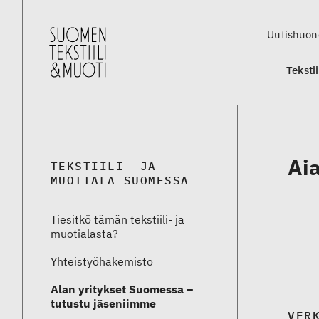
Uutishuon
Teksti
Aia
TEKSTIILI- JA
MUOTIALA SUOMESSA
Tiesitkö tämän tekstiili- ja
muotialasta?
Yhteistyö­hakemisto
Alan yritykset Suomessa –
tutustu jäseniimme
VER