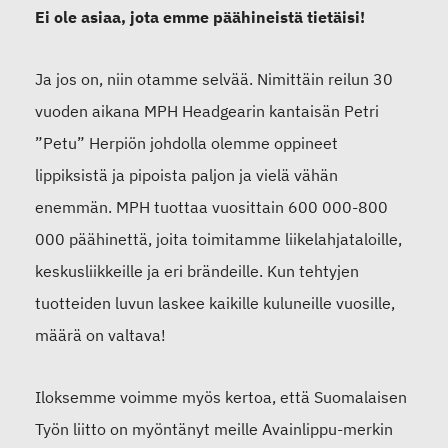
Ei ole asiaa, jota emme päähineistä tietäisi!
Ja jos on, niin otamme selvää. Nimittäin reilun 30
vuoden aikana MPH Headgearin kantaisän Petri
”Petu” Herpiön johdolla olemme oppineet
lippiksistä ja pipoista paljon ja vielä vähän
enemmän. MPH tuottaa vuosittain 600 000-800
000 päähinettä, joita toimitamme liikelahjataloille,
keskusliikkeille ja eri brändeille. Kun tehtyjen
tuotteiden luvun laskee kaikille kuluneille vuosille,
määrä on valtava!
Iloksemme voimme myös kertoa, että Suomalaisen
Työn liitto on myöntänyt meille Avainlippu-merkin