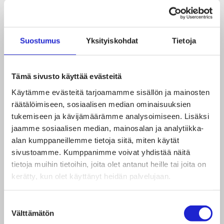
Maahantuomme itse suunnittelemamme
päähinemallistot, neulepipot sekä lippalakit
Kiinasta. Valmistamme myös kotimaisia pipoja
Suostumus
Yksityiskohdat
Tietoja
alusta loppuun asti itse. Neulekoneemme tuottavat
ympäri vuoden neulepaneeleita, joista
Tämä sivusto käyttää evästeitä
ompelijamme ompelevat meidän kotimaiset pipot.
Käytämme evästeitä tarjoamamme sisällön ja mainosten
räätälöimiseen, sosiaalisen median ominaisuuksien
Mitä tekstiili- ja vaatealan tuotantoa tai palvelua
tukemiseen ja kävijämäärämme analysoimiseen. Lisäksi
jaamme sosiaalisen median, mainosalan ja analytiikka-
yritys tekee?
alan kumppaneillemme tietoja siitä, miten käytät
sivustoamme. Kumppanimme voivat yhdistää näitä
Olemme ketterä ja luotettava kumppani
tietoja muihin tietoihin, joita olet antanut heille tai joita on
kerätty, kun olet käyttänyt heidän palvelujaan.
brodeeraustuotannoissa, pystymme vastaamaan
kiireellisiin sekä suuriinkin tilauksiin ripeällä
Suostumuksen
aikataululla. Brodeeraamme omassa
Välttämätön
valinta