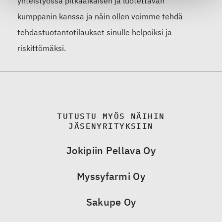
yhteistyössä pitkäaikaisen ja luotettavan
kumppanin kanssa ja näin ollen voimme tehdä
tehdastuotantotilaukset sinulle helpoiksi ja
riskittömäksi.
TUTUSTU MYÖS NÄIHIN
JÄSENYRITYKSIIN
Jokipiin Pellava Oy
Myssyfarmi Oy
Sakupe Oy