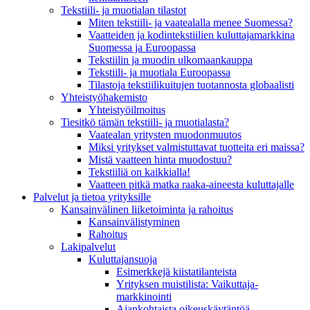
Tekstiili- ja muotialan tilastot
Miten tekstiili- ja vaatealalla menee Suomessa?
Vaatteiden ja kodintekstiilien kuluttajamarkkina
Suomessa ja Euroopassa
Tekstiilin ja muodin ulkomaankauppa
Tekstiili- ja muotiala Euroopassa
Tilastoja tekstiilikuitujen tuotannosta globaalisti
Yhteistyö­hakemisto
Yhteistyöilmoitus
Tiesitkö tämän tekstiili- ja muotialasta?
Vaatealan yritysten muodonmuutos
Miksi yritykset valmistuttavat tuotteita eri maissa?
Mistä vaatteen hinta muodostuu?
Tekstiiliä on kaikkialla!
Vaatteen pitkä matka raaka-aineesta kuluttajalle
Palvelut ja tietoa yrityksille
Kansainvälinen liiketoiminta ja rahoitus
Kansain­välistyminen
Rahoitus
Lakipalvelut
Kuluttajansuoja
Esimerkkejä kiistatilanteista
Yrityksen muistilista: Vaikuttaja­
markkinointi
Ajankohtaista oikeuskäytäntöä