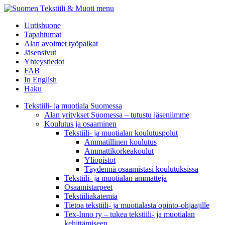
menu
Uutishuone
Tapahtumat
Alan avoimet työpaikat
Jäsensivut
Yhteystiedot
FAB
In English
Haku
Tekstiili- ja muotiala Suomessa
Alan yritykset Suomessa – tutustu jäseniimme
Koulutus ja osaaminen
Tekstiili- ja muotialan koulutuspolut
Ammatillinen koulutus
Ammattikorkeakoulut
Yliopistot
Täydennä osaamistasi koulutuksissa
Tekstiili- ja muotialan ammatteja
Osaamistarpeet
Tekstiiliakatemia
Tietoa tekstiili- ja muotialasta opinto-ohjaajille
Tex-Inno ry – tukea tekstiili- ja muotialan
kehittämiseen