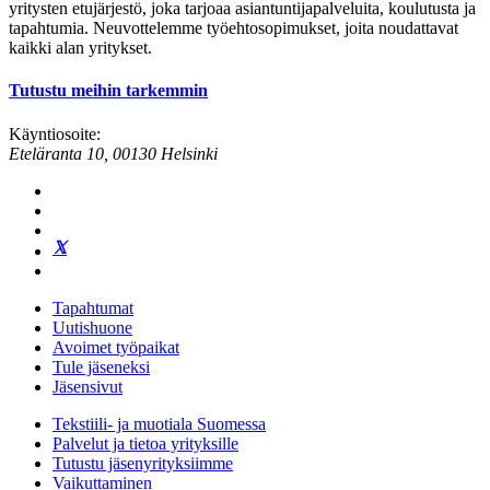
yritysten etujärjestö, joka tarjoaa asiantuntijapalveluita, koulutusta ja
tapahtumia. Neuvottelemme työehtosopimukset, joita noudattavat
kaikki alan yritykset.
Tutustu meihin tarkemmin
Käyntiosoite:
Eteläranta 10, 00130 Helsinki
Tapahtumat
Uutishuone
Avoimet työpaikat
Tule jäseneksi
Jäsensivut
Tekstiili- ja muotiala Suomessa
Palvelut ja tietoa yrityksille
Tutustu jäsenyrityksiimme
Vaikuttaminen