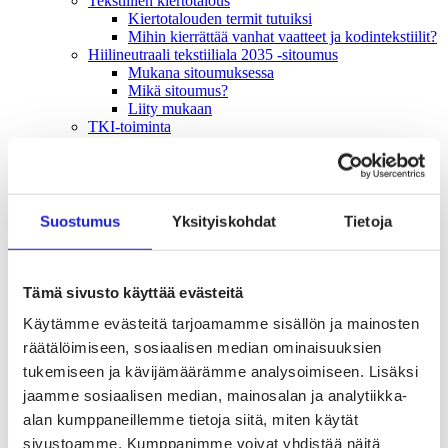
Tekstiilien kiertotalous
Kiertotalouden termit tutuiksi
Mihin kierrättää vanhat vaatteet ja kodintekstiilit?
Hiilineutraali tekstiiliala 2035 -sitoumus
Mukana sitoumuksessa
Mikä sitoumus?
Liity mukaan
TKI-toiminta
Julkaisut, selvitykset ja raportit
Hankkeet
Vaikuttaminen
Mahdollisuuksien ala – lue vaikuttamis­viestimme
EU-vaalit 2024: Reilut pelisäännöt turvaavat
Suostumus
Yksityiskohdat
Tietoja
elinvoimaisen tekstiili- ja muotialan Suomessa ja
Euroopassa
Tekstiili- ja muotialasta viennin uusi kärki
Suomesta tekstiilialan kiertotalouden &
Tämä sivusto käyttää evästeitä
vastuullisuuden suunnannäyttäjä
Käytämme evästeitä tarjoamamme sisällön ja mainosten
Tekstiili- ja muotiala tarvitsee monipuolista
osaamista
räätälöimiseen, sosiaalisen median ominaisuuksien
Tekstiiliala on tärkeä osa Suomen
tukemiseen ja kävijämäärämme analysoimiseen. Lisäksi
huoltovarmuutta
jaamme sosiaalisen median, mainosalan ja analytiikka-
Luodaan kannusteet kuluttajan vihreään
siirtymään
alan kumppaneillemme tietoja siitä, miten käytät
EU-vaikuttaminen
sivustoamme. Kumppanimme voivat yhdistää näitä