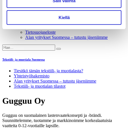
Salli valinta
Liiton säännöt
Suomen Tekstiili & Muoti 120 vuotta
Laskutusosoite
Mediapankki
Kiellä
Tilastoja Suomen Tekstiili & Muoti ry:stä ja sen
jäsenistä
Tietosuojaseloste
Alan yritykset Suomessa – tutustu jäseniimme
Tekstiili- ja muotiala Suomessa
Tiesitkö tämän tekstiili- ja muotialasta?
Yhteistyö­hakemisto
Alan yritykset Suomessa – tutustu jäseniimme
Tekstiili- ja muotialan tilastot
Gugguu Oy
Gugguu on suomalainen lastenvaatekonsepti ja -brändi.
Suunnittelemme, tuotamme ja markkinoimme korkealaatuisia
vaatteita 0-12-vuotiaille lapsille.