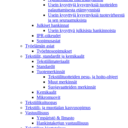
Usein kysyttyjä kysymyksiä tuotteiden
palauttamisesta etämyynnistä
Usein kysyttyjä kysymyksiä tuotevirheestä
ja sen seuraamuksista
Julkiset hankinnat
Usein kysyttyä julkisista hankinnoista
IPR-oikeudet
Sopimusasiat
Työelämän asiat
Työehto­sopimukset
Tekstiilit, standardit ja kemikaalit
Tekstiilimateriaalit
Standardit
Tuotemerkinnät
Tekstiilituotteiden pesu- ja hoito-ohjeet
Muut merkinnät
Suojavaatteiden merkinnät
Kemikaalit
Mikromuovit
Tekstiilikuitu­opas
Tekstiili- ja muotialan kasvusopimus
Vastuullisuus
Ympäristö & Ilmasto
Hankintaketjun vastuullisuus