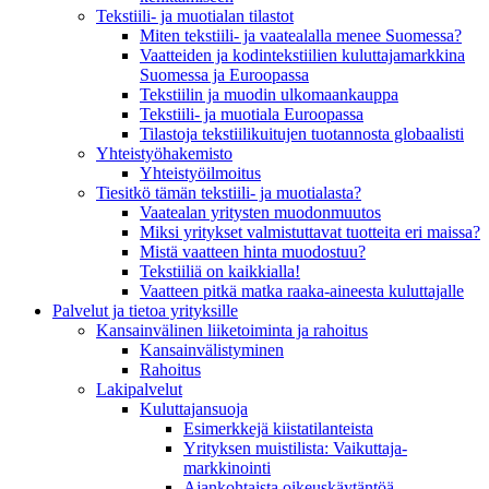
Tekstiili- ja muotialan tilastot
Miten tekstiili- ja vaatealalla menee Suomessa?
Vaatteiden ja kodintekstiilien kuluttajamarkkina
Suomessa ja Euroopassa
Tekstiilin ja muodin ulkomaankauppa
Tekstiili- ja muotiala Euroopassa
Tilastoja tekstiilikuitujen tuotannosta globaalisti
Yhteistyö­hakemisto
Yhteistyöilmoitus
Tiesitkö tämän tekstiili- ja muotialasta?
Vaatealan yritysten muodonmuutos
Miksi yritykset valmistuttavat tuotteita eri maissa?
Mistä vaatteen hinta muodostuu?
Tekstiiliä on kaikkialla!
Vaatteen pitkä matka raaka-aineesta kuluttajalle
Palvelut ja tietoa yrityksille
Kansainvälinen liiketoiminta ja rahoitus
Kansain­välistyminen
Rahoitus
Lakipalvelut
Kuluttajansuoja
Esimerkkejä kiistatilanteista
Yrityksen muistilista: Vaikuttaja­
markkinointi
Ajankohtaista oikeuskäytäntöä