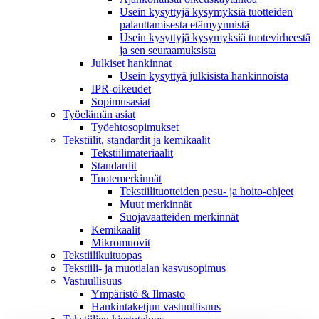
Usein kysyttyjä kysymyksiä tuotteiden
palauttamisesta etämyynnistä
Usein kysyttyjä kysymyksiä tuotevirheestä
ja sen seuraamuksista
Julkiset hankinnat
Usein kysyttyä julkisista hankinnoista
IPR-oikeudet
Sopimusasiat
Työelämän asiat
Työehto­sopimukset
Tekstiilit, standardit ja kemikaalit
Tekstiilimateriaalit
Standardit
Tuotemerkinnät
Tekstiilituotteiden pesu- ja hoito-ohjeet
Muut merkinnät
Suojavaatteiden merkinnät
Kemikaalit
Mikromuovit
Tekstiilikuitu­opas
Tekstiili- ja muotialan kasvusopimus
Vastuullisuus
Ympäristö & Ilmasto
Hankintaketjun vastuullisuus