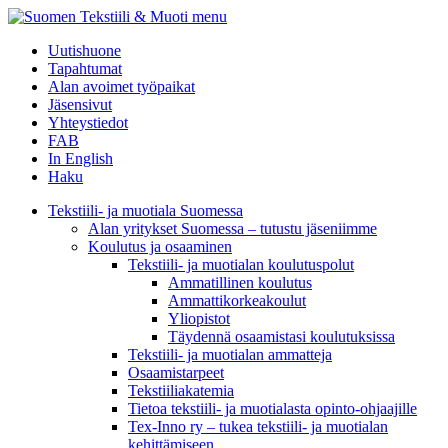
menu
Uutishuone
Tapahtumat
Alan avoimet työpaikat
Jäsensivut
Yhteystiedot
FAB
In English
Haku
Tekstiili- ja muotiala Suomessa
Alan yritykset Suomessa – tutustu jäseniimme
Koulutus ja osaaminen
Tekstiili- ja muotialan koulutuspolut
Ammatillinen koulutus
Ammattikorkeakoulut
Yliopistot
Täydennä osaamistasi koulutuksissa
Tekstiili- ja muotialan ammatteja
Osaamistarpeet
Tekstiiliakatemia
Tietoa tekstiili- ja muotialasta opinto-ohjaajille
Tex-Inno ry – tukea tekstiili- ja muotialan
kehittämiseen