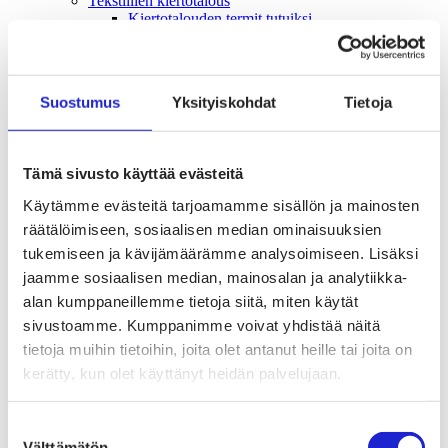
Tekstiilien kiertotalous
Kiertotalouden termit tutuiksi
Mihin kierrättää vanhat vaatteet ja kodintekstiilit?
Hiilineutraali tekstiiliala 2035 -sitoumus
Mukana sitoumuksessa
Mikä sitoumus?
Suostumus
Yksityiskohdat
Tietoja
Liity mukaan
TKI-toiminta
Julkaisut, selvitykset ja raportit
Hankkeet
Tämä sivusto käyttää evästeitä
Vaikuttaminen
Mahdollisuuksien ala – lue vaikuttamis­viestimme
Käytämme evästeitä tarjoamamme sisällön ja mainosten
EU-vaalit 2024: Reilut pelisäännöt turvaavat
räätälöimiseen, sosiaalisen median ominaisuuksien
elinvoimaisen tekstiili- ja muotialan Suomessa ja
Euroopassa
tukemiseen ja kävijämäärämme analysoimiseen. Lisäksi
Tekstiili- ja muotialasta viennin uusi kärki
jaamme sosiaalisen median, mainosalan ja analytiikka-
Suomesta tekstiilialan kiertotalouden &
alan kumppaneillemme tietoja siitä, miten käytät
vastuullisuuden suunnannäyttäjä
Tekstiili- ja muotiala tarvitsee monipuolista
sivustoamme. Kumppanimme voivat yhdistää näitä
osaamista
tietoja muihin tietoihin, joita olet antanut heille tai joita on
Tekstiiliala on tärkeä osa Suomen
kerätty, kun olet käyttänyt heidän palvelujaan.
huoltovarmuutta
Luodaan kannusteet kuluttajan vihreään
siirtymään
Suostumuksen
EU-vaikuttaminen
Välttämätön