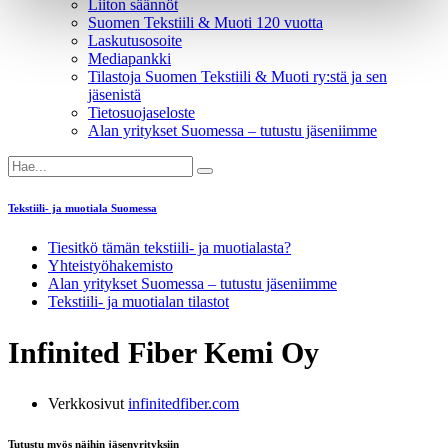
Liiton säännöt
Suomen Tekstiili & Muoti 120 vuotta
Laskutusosoite
Mediapankki
Tilastoja Suomen Tekstiili & Muoti ry:stä ja sen
jäsenistä
Tietosuojaseloste
Alan yritykset Suomessa – tutustu jäseniimme
Tekstiili- ja muotiala Suomessa
Tiesitkö tämän tekstiili- ja muotialasta?
Yhteistyö­hakemisto
Alan yritykset Suomessa – tutustu jäseniimme
Tekstiili- ja muotialan tilastot
Infinited Fiber Kemi Oy
Verkkosivut
infinitedfiber.com
Tutustu myös näihin jäsenyrityksiin