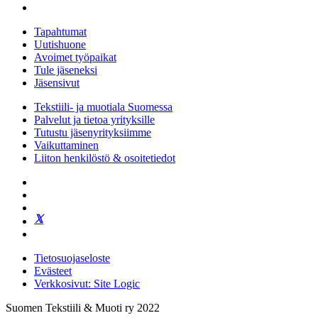
Tapahtumat
Uutishuone
Avoimet työpaikat
Tule jäseneksi
Jäsensivut
Tekstiili- ja muotiala Suomessa
Palvelut ja tietoa yrityksille
Tutustu jäsenyrityksiimme
Vaikuttaminen
Liiton henkilöstö & osoitetiedot
Tietosuojaseloste
Evästeet
Verkkosivut: Site Logic
Suomen Tekstiili & Muoti ry 2022