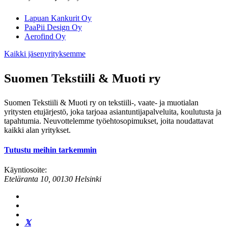
Lapuan Kankurit Oy
PaaPii Design Oy
Aerofind Oy
Kaikki jäsenyrityksemme
Suomen Tekstiili & Muoti ry
Suomen Tekstiili & Muoti ry on tekstiili-, vaate- ja muotialan
yritysten etujärjestö, joka tarjoaa asiantuntijapalveluita, koulutusta ja
tapahtumia. Neuvottelemme työehtosopimukset, joita noudattavat
kaikki alan yritykset.
Tutustu meihin tarkemmin
Käyntiosoite:
Eteläranta 10, 00130 Helsinki