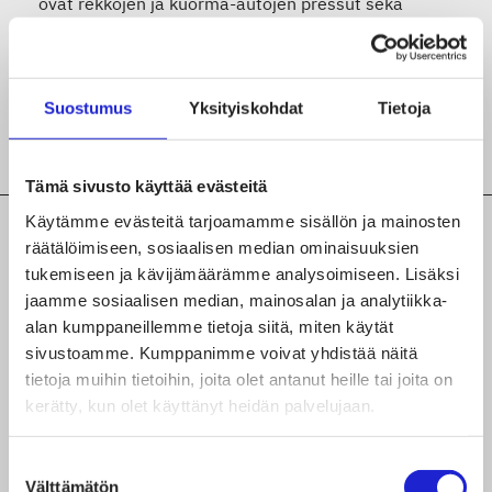
ovat rekkojen ja kuorma-autojen pressut sekä
teollisuuden, kaupan ja maatalouden eri ratkaisut.
Teemme kaikki suojapeitteet, -pressut ja -huput
käsityönä Suomessa Lahden ja Himangan
Suostumus
Yksityiskohdat
Tietoja
toimipisteissämme.
Tämä sivusto käyttää evästeitä
Käytämme evästeitä tarjoamamme sisällön ja mainosten
räätälöimiseen, sosiaalisen median ominaisuuksien
tukemiseen ja kävijämäärämme analysoimiseen. Lisäksi
TUTUSTU MYÖS NÄIHIN
jaamme sosiaalisen median, mainosalan ja analytiikka-
JÄSENYRITYKSIIN
alan kumppaneillemme tietoja siitä, miten käytät
sivustoamme. Kumppanimme voivat yhdistää näitä
Dafecor Oy
tietoja muihin tietoihin, joita olet antanut heille tai joita on
kerätty, kun olet käyttänyt heidän palvelujaan.
Tammerkosken Teollisuus Oy
Suostumuksen
Vitrulan Composites Oy
Välttämätön
valinta