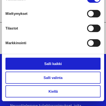
Mieltymykset
Tilastot
KAIKKI JÄSENYRITYKSEMME
Markkinointi
Salli kaikki
Suomen Tekstiili & Muoti ry
Salli valinta
Suomen Tekstiili & Muoti ry on tekstiili-, vaate- ja
Kiellä
muotialan yritysten etujärjestö, joka tarjoaa
asiantuntijapalveluita, koulutusta ja tapahtumia.
Neuvottelemme työehtosopimukset, joita