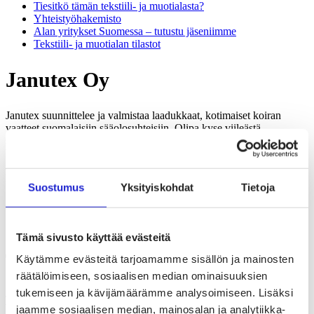
Tiesitkö tämän tekstiili- ja muotialasta?
Yhteistyö­hakemisto
Alan yritykset Suomessa – tutustu jäseniimme
Tekstiili- ja muotialan tilastot
Janutex Oy
Janutex suunnittelee ja valmistaa laadukkaat, kotimaiset koiran
vaatteet suomalaisiin sääolosuhteisiin. Olipa kyse viileästä
syysilmasta, sateisesta talvipäivästä tai tuulisesta keväästä, meidän
kurahaalarit ja takit pitävät lemmikkisi lämpimänä ja kuivana.
Janutexin missiona on yhdistää esteettisyys, mukavuus ja
käytännöllisyys jokaisessa lemmikkivaatteessa.
Suostumus
Yksityiskohdat
Tietoja
Verkkosivut
janutex.com
Tämä sivusto käyttää evästeitä
Tietoa yrityksestä
Käytämme evästeitä tarjoamamme sisällön ja mainosten
räätälöimiseen, sosiaalisen median ominaisuuksien
tukemiseen ja kävijämäärämme analysoimiseen. Lisäksi
Janutex on suomalainen koiranvaatebrändi, joka suunnittelee ja
valmistaa laadukkaita, käytännöllisiä ja tyylikkäitä asuja kaiken
jaamme sosiaalisen median, mainosalan ja analytiikka-