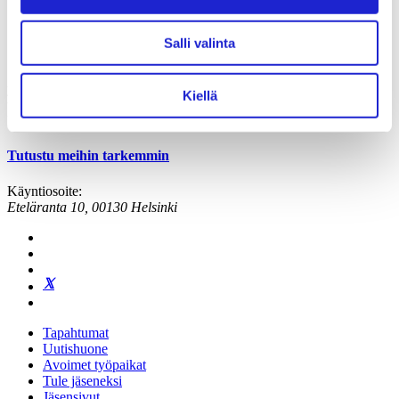
Suomen Tekstiili & Muoti ry
Salli valinta
Suomen Tekstiili & Muoti ry on tekstiili-, vaate- ja muotialan
yritysten etujärjestö, joka tarjoaa asiantuntijapalveluita, koulutusta ja
Kiellä
tapahtumia. Neuvottelemme työehtosopimukset, joita noudattavat
kaikki alan yritykset.
Tutustu meihin tarkemmin
Käyntiosoite:
Eteläranta 10, 00130 Helsinki
Tapahtumat
Uutishuone
Avoimet työpaikat
Tule jäseneksi
Jäsensivut