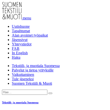
menu
Uutishuone
Tapahtumat
Alan avoimet työpaikat
Jäsensivut
Yhteystiedot
FAB
In English
Haku
Tekstiili- ja muotiala Suomessa
Palvelut ja tietoa yrityksille
Vaikuttaminen
Tule jäseneksi
Suomen Tekstiili & Muoti
Tekstiili- ja muotiala Suomessa