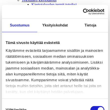
Tekstiilien kiertotalous
Kiertotalouden termit tutuiksi
Mihin kierrättää vanhat vaatteet ja kodintekstiilit?
Hiilineutraali tekstiiliala 2035 -sitoumus
Mukana sitoumuksessa
Mikä sitoumus?
Suostumus
Yksityiskohdat
Tietoja
Liity mukaan
TKI-toiminta
Julkaisut, selvitykset ja raportit
Hankkeet
Tämä sivusto käyttää evästeitä
Vaikuttaminen
Mahdollisuuksien ala – lue vaikuttamis­viestimme
Käytämme evästeitä tarjoamamme sisällön ja mainosten
EU-vaalit 2024: Reilut pelisäännöt turvaavat
räätälöimiseen, sosiaalisen median ominaisuuksien
elinvoimaisen tekstiili- ja muotialan Suomessa ja
Euroopassa
tukemiseen ja kävijämäärämme analysoimiseen. Lisäksi
Tekstiili- ja muotialasta viennin uusi kärki
jaamme sosiaalisen median, mainosalan ja analytiikka-
Suomesta tekstiilialan kiertotalouden &
alan kumppaneillemme tietoja siitä, miten käytät
vastuullisuuden suunnannäyttäjä
Tekstiili- ja muotiala tarvitsee monipuolista
sivustoamme. Kumppanimme voivat yhdistää näitä
osaamista
tietoja muihin tietoihin, joita olet antanut heille tai joita on
Tekstiiliala on tärkeä osa Suomen
kerätty, kun olet käyttänyt heidän palvelujaan.
huoltovarmuutta
Luodaan kannusteet kuluttajan vihreään
siirtymään
Suostumuksen
EU-vaikuttaminen
Välttämätön