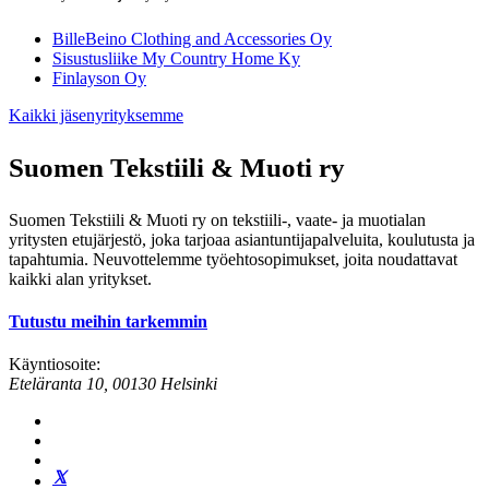
BilleBeino Clothing and Accessories Oy
Sisustusliike My Country Home Ky
Finlayson Oy
Kaikki jäsenyrityksemme
Suomen Tekstiili & Muoti ry
Suomen Tekstiili & Muoti ry on tekstiili-, vaate- ja muotialan
yritysten etujärjestö, joka tarjoaa asiantuntijapalveluita, koulutusta ja
tapahtumia. Neuvottelemme työehtosopimukset, joita noudattavat
kaikki alan yritykset.
Tutustu meihin tarkemmin
Käyntiosoite:
Eteläranta 10, 00130 Helsinki