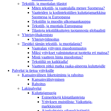
Tekstiili- ja muotialan tilastot
Miten tekstiili- ja vaatealalla menee Suomessa?
Vaatteiden ja kodintekstiilien kuluttajamarkkina
Suomessa ja Euroopassa
Tekstiilin ja muodin ulkomaankauppa
Tekstiili- ja muotiala Euroopassa
Tilastoja tekstiilikuitujen tuotannosta globaalisti
Yhteistyö­hakemisto
Yhteistyöilmoitus
Tiesitkö tämän tekstiili- ja muotialasta?
Vaatealan yritysten muodonmuutos
Miksi yritykset valmistuttavat tuotteita eri maissa?
Mistä vaatteen hinta muodostuu?
Tekstiiliä on kaikkialla!
Vaatteen pitkä matka raaka-aineesta kuluttajalle
Palvelut ja tietoa yrityksille
Kansainvälinen liiketoiminta ja rahoitus
Kansain­välistyminen
Rahoitus
Lakipalvelut
Kuluttajansuoja
Esimerkkejä kiistatilanteista
Yrityksen muistilista: Vaikuttaja­
markkinointi
Ajankohtaista oikeuskäytäntöä