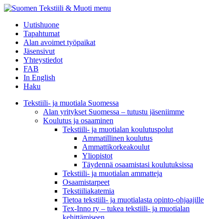
menu
Uutishuone
Tapahtumat
Alan avoimet työpaikat
Jäsensivut
Yhteystiedot
FAB
In English
Haku
Tekstiili- ja muotiala Suomessa
Alan yritykset Suomessa – tutustu jäseniimme
Koulutus ja osaaminen
Tekstiili- ja muotialan koulutuspolut
Ammatillinen koulutus
Ammattikorkeakoulut
Yliopistot
Täydennä osaamistasi koulutuksissa
Tekstiili- ja muotialan ammatteja
Osaamistarpeet
Tekstiiliakatemia
Tietoa tekstiili- ja muotialasta opinto-ohjaajille
Tex-Inno ry – tukea tekstiili- ja muotialan
kehittämiseen