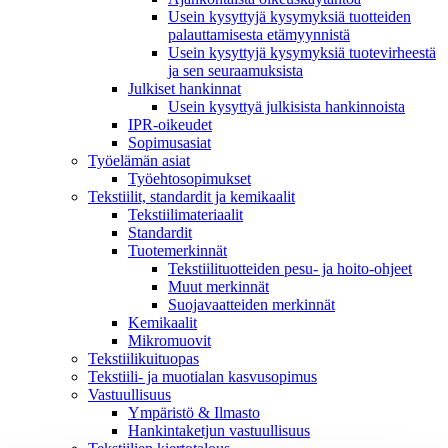
Usein kysyttyjä kysymyksiä tuotteiden
palauttamisesta etämyynnistä
Usein kysyttyjä kysymyksiä tuotevirheestä
ja sen seuraamuksista
Julkiset hankinnat
Usein kysyttyä julkisista hankinnoista
IPR-oikeudet
Sopimusasiat
Työelämän asiat
Työehto­sopimukset
Tekstiilit, standardit ja kemikaalit
Tekstiilimateriaalit
Standardit
Tuotemerkinnät
Tekstiilituotteiden pesu- ja hoito-ohjeet
Muut merkinnät
Suojavaatteiden merkinnät
Kemikaalit
Mikromuovit
Tekstiilikuitu­opas
Tekstiili- ja muotialan kasvusopimus
Vastuullisuus
Ympäristö & Ilmasto
Hankintaketjun vastuullisuus