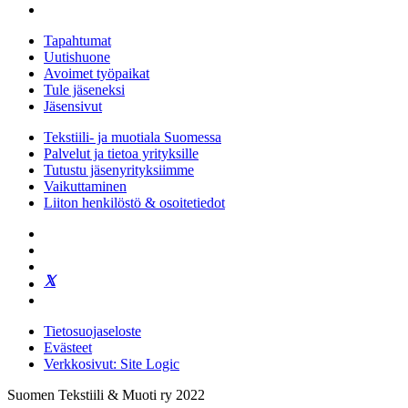
Tapahtumat
Uutishuone
Avoimet työpaikat
Tule jäseneksi
Jäsensivut
Tekstiili- ja muotiala Suomessa
Palvelut ja tietoa yrityksille
Tutustu jäsenyrityksiimme
Vaikuttaminen
Liiton henkilöstö & osoitetiedot
Tietosuojaseloste
Evästeet
Verkkosivut: Site Logic
Suomen Tekstiili & Muoti ry 2022