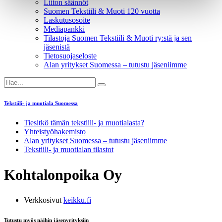
Liiton säännöt
Suomen Tekstiili & Muoti 120 vuotta
Laskutusosoite
Mediapankki
Tilastoja Suomen Tekstiili & Muoti ry:stä ja sen
jäsenistä
Tietosuojaseloste
Alan yritykset Suomessa – tutustu jäseniimme
Tekstiili- ja muotiala Suomessa
Tiesitkö tämän tekstiili- ja muotialasta?
Yhteistyö­hakemisto
Alan yritykset Suomessa – tutustu jäseniimme
Tekstiili- ja muotialan tilastot
Kohtalonpoika Oy
Verkkosivut
keikku.fi
Tutustu myös näihin jäsenyrityksiin