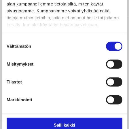
alan kumppaneillemme tietoja siitä, miten käytät
sivustoamme. Kumppanimme voivat yhdistää näitä
tietoja muihin tietoihin, joita olet antanut heille tai joita on
kerätty, kun olet käyttänyt heidän palvelujaan.
Suostumuksen
TUTUSTU MYÖS NÄIHIN
Välttämätön
valinta
JÄSENYRITYKSIIN
Hans Company Oy
Mieltymykset
Finlayson & Co Oy
Tilastot
Scandinavian Outdoor Oy
Markkinointi
Salli kaikki