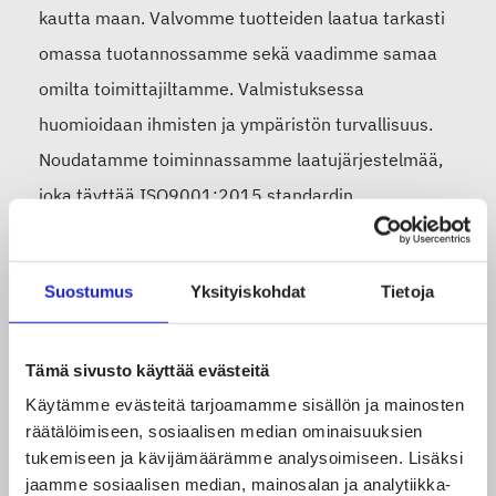
kautta maan. Valvomme tuotteiden laatua tarkasti
omassa tuotannossamme sekä vaadimme samaa
omilta toimittajiltamme. Valmistuksessa
huomioidaan ihmisten ja ympäristön turvallisuus.
Noudatamme toiminnassamme laatujärjestelmää,
joka täyttää ISO9001:2015 standardin
vaatimukset. Bureau Veritas on myöntänyt
toiminnallemme sertifikaatin 15.11.2016
Suostumus
Yksityiskohdat
Tietoja
Seuraa yritystä somessa
Tämä sivusto käyttää evästeitä
Käytämme evästeitä tarjoamamme sisällön ja mainosten
räätälöimiseen, sosiaalisen median ominaisuuksien
tukemiseen ja kävijämäärämme analysoimiseen. Lisäksi
jaamme sosiaalisen median, mainosalan ja analytiikka-