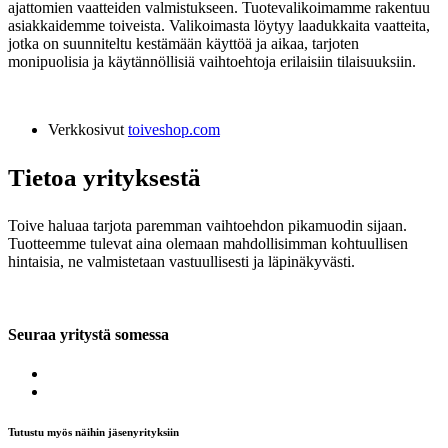
ajattomien vaatteiden valmistukseen. Tuotevalikoimamme rakentuu
asiakkaidemme toiveista. Valikoimasta löytyy laadukkaita vaatteita,
jotka on suunniteltu kestämään käyttöä ja aikaa, tarjoten
monipuolisia ja käytännöllisiä vaihtoehtoja erilaisiin tilaisuuksiin.
Verkkosivut
toiveshop.com
Tietoa yrityksestä
Toive haluaa tarjota paremman vaihtoehdon pikamuodin sijaan.
Tuotteemme tulevat aina olemaan mahdollisimman kohtuullisen
hintaisia, ne valmistetaan vastuullisesti ja läpinäkyvästi.
Seuraa yritystä somessa
Tutustu myös näihin jäsenyrityksiin