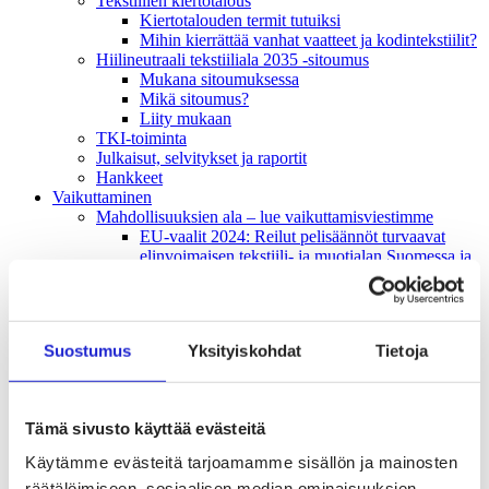
Tekstiilien kiertotalous
Kiertotalouden termit tutuiksi
Mihin kierrättää vanhat vaatteet ja kodintekstiilit?
Hiilineutraali tekstiiliala 2035 -sitoumus
Mukana sitoumuksessa
Mikä sitoumus?
Liity mukaan
TKI-toiminta
Julkaisut, selvitykset ja raportit
Hankkeet
Vaikuttaminen
Mahdollisuuksien ala – lue vaikuttamis­viestimme
EU-vaalit 2024: Reilut pelisäännöt turvaavat
elinvoimaisen tekstiili- ja muotialan Suomessa ja
Euroopassa
Tekstiili- ja muotialasta viennin uusi kärki
Suomesta tekstiilialan kiertotalouden &
vastuullisuuden suunnannäyttäjä
Suostumus
Yksityiskohdat
Tietoja
Tekstiili- ja muotiala tarvitsee monipuolista
osaamista
Tekstiiliala on tärkeä osa Suomen
huoltovarmuutta
Tämä sivusto käyttää evästeitä
Luodaan kannusteet kuluttajan vihreään
siirtymään
Käytämme evästeitä tarjoamamme sisällön ja mainosten
EU-vaikuttaminen
räätälöimiseen, sosiaalisen median ominaisuuksien