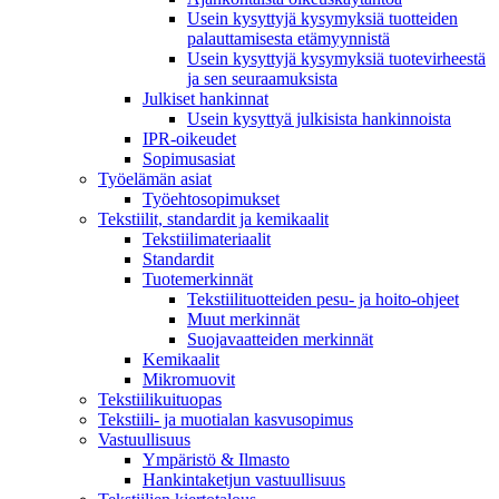
Usein kysyttyjä kysymyksiä tuotteiden
palauttamisesta etämyynnistä
Usein kysyttyjä kysymyksiä tuotevirheestä
ja sen seuraamuksista
Julkiset hankinnat
Usein kysyttyä julkisista hankinnoista
IPR-oikeudet
Sopimusasiat
Työelämän asiat
Työehto­sopimukset
Tekstiilit, standardit ja kemikaalit
Tekstiilimateriaalit
Standardit
Tuotemerkinnät
Tekstiilituotteiden pesu- ja hoito-ohjeet
Muut merkinnät
Suojavaatteiden merkinnät
Kemikaalit
Mikromuovit
Tekstiilikuitu­opas
Tekstiili- ja muotialan kasvusopimus
Vastuullisuus
Ympäristö & Ilmasto
Hankintaketjun vastuullisuus