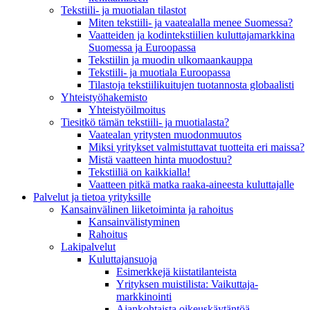
Tekstiili- ja muotialan tilastot
Miten tekstiili- ja vaatealalla menee Suomessa?
Vaatteiden ja kodintekstiilien kuluttajamarkkina
Suomessa ja Euroopassa
Tekstiilin ja muodin ulkomaankauppa
Tekstiili- ja muotiala Euroopassa
Tilastoja tekstiilikuitujen tuotannosta globaalisti
Yhteistyö­hakemisto
Yhteistyöilmoitus
Tiesitkö tämän tekstiili- ja muotialasta?
Vaatealan yritysten muodonmuutos
Miksi yritykset valmistuttavat tuotteita eri maissa?
Mistä vaatteen hinta muodostuu?
Tekstiiliä on kaikkialla!
Vaatteen pitkä matka raaka-aineesta kuluttajalle
Palvelut ja tietoa yrityksille
Kansainvälinen liiketoiminta ja rahoitus
Kansain­välistyminen
Rahoitus
Lakipalvelut
Kuluttajansuoja
Esimerkkejä kiistatilanteista
Yrityksen muistilista: Vaikuttaja­
markkinointi
Ajankohtaista oikeuskäytäntöä