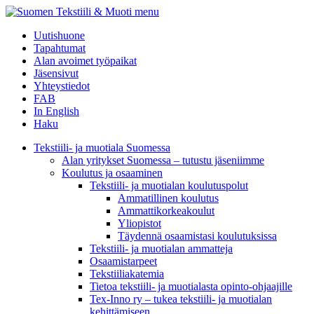
menu
Uutishuone
Tapahtumat
Alan avoimet työpaikat
Jäsensivut
Yhteystiedot
FAB
In English
Haku
Tekstiili- ja muotiala Suomessa
Alan yritykset Suomessa – tutustu jäseniimme
Koulutus ja osaaminen
Tekstiili- ja muotialan koulutuspolut
Ammatillinen koulutus
Ammattikorkeakoulut
Yliopistot
Täydennä osaamistasi koulutuksissa
Tekstiili- ja muotialan ammatteja
Osaamistarpeet
Tekstiiliakatemia
Tietoa tekstiili- ja muotialasta opinto-ohjaajille
Tex-Inno ry – tukea tekstiili- ja muotialan
kehittämiseen