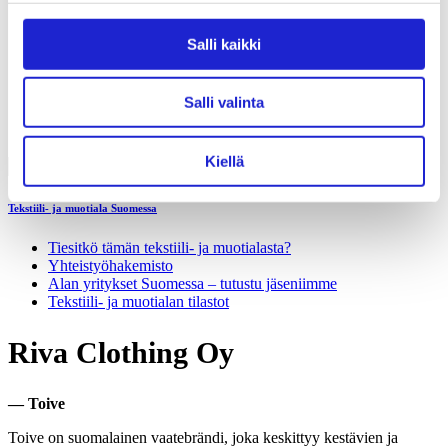
Liiton säännöt
Suomen Tekstiili & Muoti 120 vuotta
Laskutusosoite
Salli kaikki
Mediapankki
Tilastoja Suomen Tekstiili & Muoti ry:stä ja sen
jäsenistä
Salli valinta
Tietosuojaseloste
Alan yritykset Suomessa – tutustu jäseniimme
Kiellä
Tekstiili- ja muotiala Suomessa
Tiesitkö tämän tekstiili- ja muotialasta?
Yhteistyö­hakemisto
Alan yritykset Suomessa – tutustu jäseniimme
Tekstiili- ja muotialan tilastot
Riva Clothing Oy
— Toive
Toive on suomalainen vaatebrändi, joka keskittyy kestävien ja