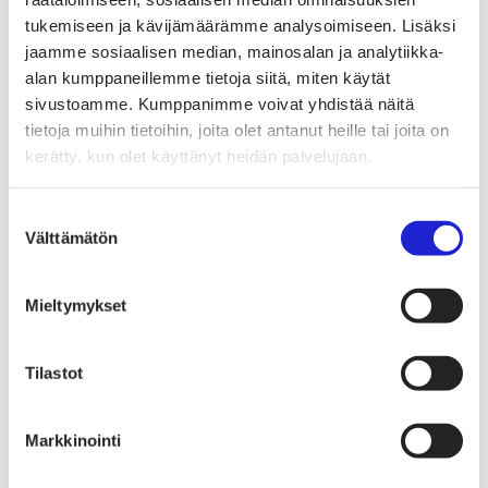
Tekstiilimerkintäuudistus (TLR)
Digitaalinen tuotepassi
tukemiseen ja kävijämäärämme analysoimiseen. Lisäksi
Tekstiilien tuottajavastuu (EPR)
jaamme sosiaalisen median, mainosalan ja analytiikka-
Kannanotot ja lausunnot
alan kumppaneillemme tietoja siitä, miten käytät
Lausunnot ja kantapaperit
Pikamuodin rajoittaminen
sivustoamme. Kumppanimme voivat yhdistää näitä
Vaikuttajaryhmät jäsenyrityksille
tietoja muihin tietoihin, joita olet antanut heille tai joita on
Työelämä-vaikuttajaryhmä
kerätty, kun olet käyttänyt heidän palvelujaan.
Yritysvastuu, kiertotalous ja toimivat markkinat -
vaikuttajaryhmä
Kansainvälinen liiketoiminta ja rahoitus -
Suostumuksen
vaikuttajaryhmä
Välttämätön
Julkiset hankinnat ja huoltovarmuus -
valinta
vaikuttajaryhmä
Kestävä tuotepolitiikka​ -vaikuttajaryhmä
Osaaminen ja vetovoima -vaikuttajaryhmä
Mieltymykset
Tule jäseneksi
Suomen Tekstiili & Muodin jäsenyysmuodot
Liity varsinaiseksi jäseneksi
Tilastot
Liity startup-jäseneksi
Liity kumppani­jäseneksi
Suomen Tekstiili & Muoti
Liiton hallitus
Markkinointi
Liiton henkilöstö & yhteystiedot
Liiton strategia