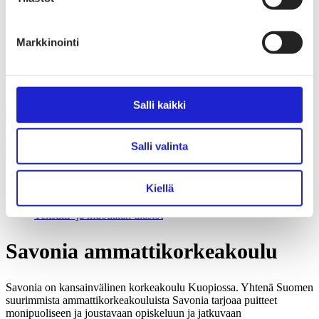
Liiton säännöt
Suomen Tekstiili & Muoti 120 vuotta
Laskutusosoite
Mediapankki
Markkinointi
Tilastoja Suomen Tekstiili & Muoti ry:stä ja sen
jäsenistä
Tietosuojaseloste
Alan yritykset Suomessa – tutustu jäseniimme
Salli kaikki
Salli valinta
Tekstiili- ja muotiala Suomessa
Tiesitkö tämän tekstiili- ja muotialasta?
Kiellä
Yhteistyö­hakemisto
Alan yritykset Suomessa – tutustu jäseniimme
Tekstiili- ja muotialan tilastot
Savonia ammattikorkeakoulu
Savonia on kansainvälinen korkeakoulu Kuopiossa.
Yhtenä Suomen
suurimmista ammattikorkeakouluista Savonia tarjoaa puitteet
monipuoliseen ja joustavaan opiskeluun ja
jatkuvaan