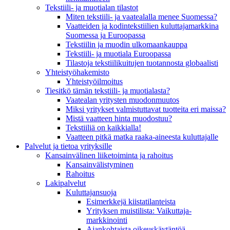
Tekstiili- ja muotialan tilastot
Miten tekstiili- ja vaatealalla menee Suomessa?
Vaatteiden ja kodintekstiilien kuluttajamarkkina
Suomessa ja Euroopassa
Tekstiilin ja muodin ulkomaankauppa
Tekstiili- ja muotiala Euroopassa
Tilastoja tekstiilikuitujen tuotannosta globaalisti
Yhteistyö­hakemisto
Yhteistyöilmoitus
Tiesitkö tämän tekstiili- ja muotialasta?
Vaatealan yritysten muodonmuutos
Miksi yritykset valmistuttavat tuotteita eri maissa?
Mistä vaatteen hinta muodostuu?
Tekstiiliä on kaikkialla!
Vaatteen pitkä matka raaka-aineesta kuluttajalle
Palvelut ja tietoa yrityksille
Kansainvälinen liiketoiminta ja rahoitus
Kansain­välistyminen
Rahoitus
Lakipalvelut
Kuluttajansuoja
Esimerkkejä kiistatilanteista
Yrityksen muistilista: Vaikuttaja­
markkinointi
Ajankohtaista oikeuskäytäntöä