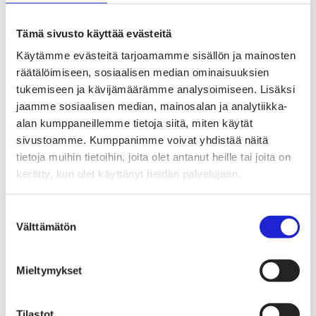
Tekstiilimerkintäuudistus (TLR)
Digitaalinen tuotepassi
Tekstiilien tuottajavastuu (EPR)
Tämä sivusto käyttää evästeitä
Kannanotot ja lausunnot
Lausunnot ja kantapaperit
Käytämme evästeitä tarjoamamme sisällön ja mainosten
Pikamuodin rajoittaminen
räätälöimiseen, sosiaalisen median ominaisuuksien
Vaikuttajaryhmät jäsenyrityksille
tukemiseen ja kävijämäärämme analysoimiseen. Lisäksi
Työelämä-vaikuttajaryhmä
Yritysvastuu, kiertotalous ja toimivat markkinat -
jaamme sosiaalisen median, mainosalan ja analytiikka-
vaikuttajaryhmä
alan kumppaneillemme tietoja siitä, miten käytät
Kansainvälinen liiketoiminta ja rahoitus -
sivustoamme. Kumppanimme voivat yhdistää näitä
vaikuttajaryhmä
Julkiset hankinnat ja huoltovarmuus -
tietoja muihin tietoihin, joita olet antanut heille tai joita on
vaikuttajaryhmä
kerätty, kun olet käyttänyt heidän palvelujaan.
Kestävä tuotepolitiikka​ -vaikuttajaryhmä
Osaaminen ja vetovoima -vaikuttajaryhmä
Tule jäseneksi
Suostumuksen
Suomen Tekstiili & Muodin jäsenyysmuodot
Välttämätön
valinta
Liity varsinaiseksi jäseneksi
Liity startup-jäseneksi
Liity kumppani­jäseneksi
Suomen Tekstiili & Muoti
Mieltymykset
Liiton hallitus
Liiton henkilöstö & yhteystiedot
Liiton strategia
Tilastot