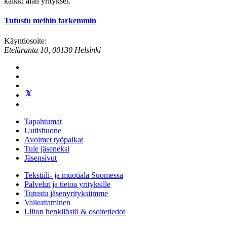
kaikki alan yritykset.
Tutustu meihin tarkemmin
Käyntiosoite:
Eteläranta 10, 00130 Helsinki
Tapahtumat
Uutishuone
Avoimet työpaikat
Tule jäseneksi
Jäsensivut
Tekstiili- ja muotiala Suomessa
Palvelut ja tietoa yrityksille
Tutustu jäsenyrityksiimme
Vaikuttaminen
Liiton henkilöstö & osoitetiedot