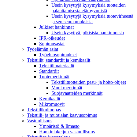
Usein kysyttyjä kysymyksiä tuotteiden
palauttamisesta etämyynnistä
Usein kysyttyjä kysymyksiä tuotevirheestä
ja sen seuraamuksista
Julkiset hankinnat
Usein kysyttyä julkisista hankinnoista
IPR-oikeudet
Sopimusasiat
Työelämän asiat
Työehto­sopimukset
Tekstiilit, standardit ja kemikaalit
Tekstiilimateriaalit
Standardit
Tuotemerkinnät
Tekstiilituotteiden pesu- ja hoito-ohjeet
Muut merkinnät
Suojavaatteiden merkinnät
Kemikaalit
Mikromuovit
Tekstiilikuitu­opas
Tekstiili- ja muotialan kasvusopimus
Vastuullisuus
Ympäristö & Ilmasto
Hankintaketjun vastuullisuus