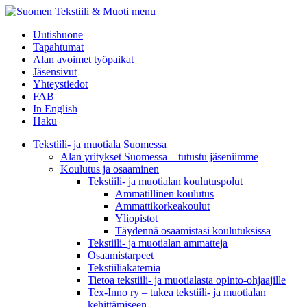
menu
Uutishuone
Tapahtumat
Alan avoimet työpaikat
Jäsensivut
Yhteystiedot
FAB
In English
Haku
Tekstiili- ja muotiala Suomessa
Alan yritykset Suomessa – tutustu jäseniimme
Koulutus ja osaaminen
Tekstiili- ja muotialan koulutuspolut
Ammatillinen koulutus
Ammattikorkeakoulut
Yliopistot
Täydennä osaamistasi koulutuksissa
Tekstiili- ja muotialan ammatteja
Osaamistarpeet
Tekstiiliakatemia
Tietoa tekstiili- ja muotialasta opinto-ohjaajille
Tex-Inno ry – tukea tekstiili- ja muotialan
kehittämiseen