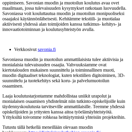
oppimiseen.
Savonian muodin ja muotoilun koulutus avaa ovet
maailmaan, jossa tulevaisuuden kysymykset ratkotaan luovuudella.
Savoniassa voit kouluttautua muodin ja muotoilun monipuoliseksi
osaajaksi käytännönläheisesti.
Kehitämme tekstiili- ja muotialaa
aktiivisesti yhdessä alan toimijoiden kanssa tutkimus- kehitys- ja
innovaatiotoiminnan ja koulutusyhteistyön avulla.
Verkkosivut
savonia.fi
Savoniassa muodin ja muotoilun ammattilaisista tulee aktiivisia ja
monialaisia tulevaisuuden osaajia. Vahvuuksiamme ovat
kiertotalouden mukainen suunnittelu ja toiminnallinen muoti,
muodin digitaaliset teknologiat, kuten tekstiilien digitoiminen, 3D-
suunnittelu ja tuotekehitys sekä koru- ja palvelumuotoilun
osaaminen.
Laaja koulutustarjontamme
mahdollistaa
uniikit urapolut ja
monialaisen osaamisen yhdistelmät niin tutkinto-opiskelijoille kuin
täydennyskoulutusta tarvitseville ammattilaisille.
Teemme yhdessä
opiskelijoiden ja yritysten kanssa aitoa työelämäyhteistyötä.
Yrityksiltä toivomme rohkeaa heittäytymistä yhteisiin projekteihin.
Tutustu tällä hetkellä meneillään olevaan muodin