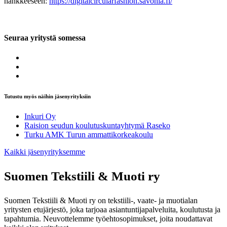
hankkeeseen:
https://digitalcircularfashion.savonia.fi/
Seuraa yritystä somessa
Tutustu myös näihin jäsenyrityksiin
Inkuri Oy
Raision seudun koulutuskuntayhtymä Raseko
Turku AMK Turun ammattikorkeakoulu
Kaikki jäsenyrityksemme
Suomen Tekstiili & Muoti ry
Suomen Tekstiili & Muoti ry on tekstiili-, vaate- ja muotialan
yritysten etujärjestö, joka tarjoaa asiantuntijapalveluita, koulutusta ja
tapahtumia. Neuvottelemme työehtosopimukset, joita noudattavat