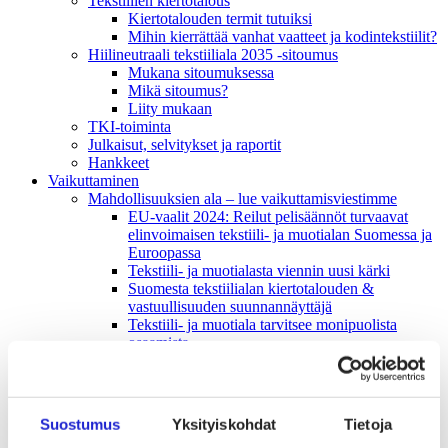
Tekstiilien kiertotalous
Kiertotalouden termit tutuiksi
Mihin kierrättää vanhat vaatteet ja kodintekstiilit?
Hiilineutraali tekstiiliala 2035 -sitoumus
Mukana sitoumuksessa
Mikä sitoumus?
Liity mukaan
TKI-toiminta
Julkaisut, selvitykset ja raportit
Hankkeet
Vaikuttaminen
Mahdollisuuksien ala – lue vaikuttamis­viestimme
EU-vaalit 2024: Reilut pelisäännöt turvaavat
elinvoimaisen tekstiili- ja muotialan Suomessa ja
Euroopassa
Tekstiili- ja muotialasta viennin uusi kärki
Suomesta tekstiilialan kiertotalouden &
vastuullisuuden suunnannäyttäjä
Tekstiili- ja muotiala tarvitsee monipuolista
osaamista
Tekstiiliala on tärkeä osa Suomen
huoltovarmuutta
Luodaan kannusteet kuluttajan vihreään
siirtymään
Suostumus
Yksityiskohdat
Tietoja
EU-vaikuttaminen