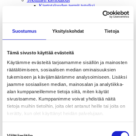
Tekstiilien kiertotalous
Kiertotalouden termit tutuiksi
Mihin kierrättää vanhat vaatteet ja kodintekstiilit?
Hiilineutraali tekstiiliala 2035 -sitoumus
Mukana sitoumuksessa
Mikä sitoumus?
Suostumus
Yksityiskohdat
Tietoja
Liity mukaan
TKI-toiminta
Julkaisut, selvitykset ja raportit
Hankkeet
Tämä sivusto käyttää evästeitä
Vaikuttaminen
Mahdollisuuksien ala – lue vaikuttamis­viestimme
Käytämme evästeitä tarjoamamme sisällön ja mainosten
EU-vaalit 2024: Reilut pelisäännöt turvaavat
räätälöimiseen, sosiaalisen median ominaisuuksien
elinvoimaisen tekstiili- ja muotialan Suomessa ja
Euroopassa
tukemiseen ja kävijämäärämme analysoimiseen. Lisäksi
Tekstiili- ja muotialasta viennin uusi kärki
jaamme sosiaalisen median, mainosalan ja analytiikka-
Suomesta tekstiilialan kiertotalouden &
alan kumppaneillemme tietoja siitä, miten käytät
vastuullisuuden suunnannäyttäjä
Tekstiili- ja muotiala tarvitsee monipuolista
sivustoamme. Kumppanimme voivat yhdistää näitä
osaamista
tietoja muihin tietoihin, joita olet antanut heille tai joita on
Tekstiiliala on tärkeä osa Suomen
kerätty, kun olet käyttänyt heidän palvelujaan.
huoltovarmuutta
Luodaan kannusteet kuluttajan vihreään
siirtymään
Suostumuksen
EU-vaikuttaminen
Välttämätön