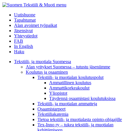
menu
Uutishuone
Tapahtumat
Alan avoimet työpaikat
Jäsensivut
Yhteystiedot
FAB
In English
Haku
Tekstiili- ja muotiala Suomessa
Alan yritykset Suomessa – tutustu jäseniimme
Koulutus ja osaaminen
Tekstiili- ja muotialan koulutuspolut
Ammatillinen koulutus
Ammattikorkeakoulut
Yliopistot
Täydennä osaamistasi koulutuksissa
Tekstiili- ja muotialan ammatteja
Osaamistarpeet
Tekstiiliakatemia
Tietoa tekstiili- ja muotialasta opinto-ohjaajille
Tex-Inno ry – tukea tekstiili- ja muotialan
kehittämiseen