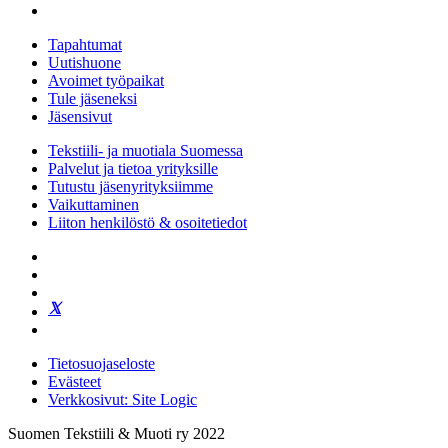
Tapahtumat
Uutishuone
Avoimet työpaikat
Tule jäseneksi
Jäsensivut
Tekstiili- ja muotiala Suomessa
Palvelut ja tietoa yrityksille
Tutustu jäsenyrityksiimme
Vaikuttaminen
Liiton henkilöstö & osoitetiedot
Tietosuojaseloste
Evästeet
Verkkosivut: Site Logic
Suomen Tekstiili & Muoti ry 2022