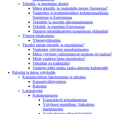
Tekstiili- ja muotialan tilastot
Miten tekstiili- ja vaatealalla menee Suomessa?
Vaatteiden ja kodintekstiilien kuluttajamarkkina
Suomessa ja Euroopassa
Tekstiilin ja muodin ulkomaankauppa
Tekstiili- ja muotiala Euroopassa
Tilastoja tekstiilikuitujen tuotannosta globaalisti
Yhteistyö­hakemisto
Yhteistyöilmoitus
Tiesitkö tämän tekstiili- ja muotialasta?
Vaatealan yritysten muodonmuutos
Miksi yritykset valmistuttavat tuotteita eri maissa?
Mistä vaatteen hinta muodostuu?
Tekstiiliä on kaikkialla!
Vaatteen pitkä matka raaka-aineesta kuluttajalle
Palvelut ja tietoa yrityksille
Kansainvälinen liiketoiminta ja rahoitus
Kansain­välistyminen
Rahoitus
Lakipalvelut
Kuluttajansuoja
Esimerkkejä kiistatilanteista
Yrityksen muistilista: Vaikuttaja­
markkinointi
Ajankohtaista oikeuskäytäntöä