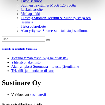
Liiton säännöt
Suomen Tekstiili & Muoti 120 vuotta
Laskutusosoite
Mediapankki
Tilastoja Suomen Tekstiili & Muoti ry:stä ja sen
jäsenistä
Tietosuojaseloste
Alan yritykset Suomessa – tutustu jäseniimme
Tekstiili- ja muotiala Suomessa
Tiesitkö tämän tekstiili- ja muotialasta?
Yhteistyö­hakemisto
Alan yritykset Suomessa – tutustu jäseniimme
Tekstiili- ja muotialan tilastot
Sustinare Oy
Verkkosivut
sustinare.fi
Tutustu myös näihin jäsenyrityksiin