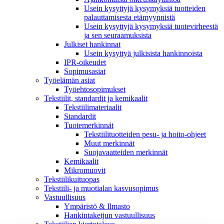
Usein kysyttyjä kysymyksiä tuotteiden
palauttamisesta etämyynnistä
Usein kysyttyjä kysymyksiä tuotevirheestä
ja sen seuraamuksista
Julkiset hankinnat
Usein kysyttyä julkisista hankinnoista
IPR-oikeudet
Sopimusasiat
Työelämän asiat
Työehto­sopimukset
Tekstiilit, standardit ja kemikaalit
Tekstiilimateriaalit
Standardit
Tuotemerkinnät
Tekstiilituotteiden pesu- ja hoito-ohjeet
Muut merkinnät
Suojavaatteiden merkinnät
Kemikaalit
Mikromuovit
Tekstiilikuitu­opas
Tekstiili- ja muotialan kasvusopimus
Vastuullisuus
Ympäristö & Ilmasto
Hankintaketjun vastuullisuus