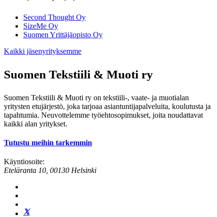
Second Thought Oy
SizeMe Oy
Suomen Yrittäjäopisto Oy
Kaikki jäsenyrityksemme
Suomen Tekstiili & Muoti ry
Suomen Tekstiili & Muoti ry on tekstiili-, vaate- ja muotialan
yritysten etujärjestö, joka tarjoaa asiantuntijapalveluita, koulutusta ja
tapahtumia. Neuvottelemme työehtosopimukset, joita noudattavat
kaikki alan yritykset.
Tutustu meihin tarkemmin
Käyntiosoite:
Eteläranta 10, 00130 Helsinki