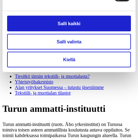
Liiton säännöt
Suomen Tekstiili & Muoti 120 vuotta
Laskutusosoite
Mediapankki
Salli kaikki
Tilastoja Suomen Tekstiili & Muoti ry:stä ja sen
jäsenistä
Tietosuojaseloste
Alan yritykset Suomessa – tutustu jäseniimme
Salli valinta
Kiellä
Tekstiili- ja muotiala Suomessa
Tiesitkö tämän tekstiili- ja muotialasta?
Yhteistyö­hakemisto
Alan yritykset Suomessa – tutustu jäseniimme
Tekstiili- ja muotialan tilastot
Turun ammatti-instituutti
Turun ammatti-instituutti (ruots. Åbo yrkesinstitut) on Turussa
toimiva toisen asteen ammatillista koulutusta antava oppilaitos. Se
toimii kahdeksassa toimipaikassa Turun kaupungin alueella. Turun