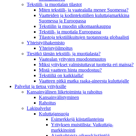
Tekstiili- ja muotialan tilastot
Miten tekstiili- ja vaatealalla menee Suomessa?
Vaatteiden ja kodintekstiilien kuluttajamarkkina
Suomessa ja Euroopassa
Tekstiilin ja muodin ulkomaankauppa
Tekstiili- ja muotiala Euroopassa
Tilastoja tekstiilikuitujen tuotannosta globaalisti
Yhteistyö­hakemisto
Yhteistyöilmoitus
Tiesitkö tämän tekstiili- ja muotialasta?
Vaatealan yritysten muodonmuutos
Miksi yritykset valmistuttavat tuotteita eri maissa?
Mistä vaatteen hinta muodostuu?
Tekstiiliä on kaikkialla!
Vaatteen pitkä matka raaka-aineesta kuluttajalle
Palvelut ja tietoa yrityksille
Kansainvälinen liiketoiminta ja rahoitus
Kansain­välistyminen
Rahoitus
Lakipalvelut
Kuluttajansuoja
Esimerkkejä kiistatilanteista
Yrityksen muistilista: Vaikuttaja­
markkinointi
Ajankohtaista oikeuskäytäntöä