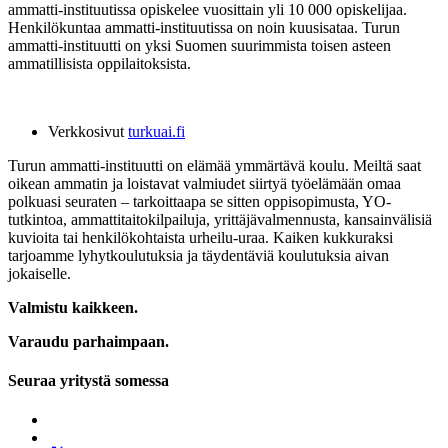
ammatti-instituutissa opiskelee vuosittain yli 10 000 opiskelijaa.
Henkilökuntaa ammatti-instituutissa on noin kuusisataa. Turun
ammatti-instituutti on yksi Suomen suurimmista toisen asteen
ammatillisista oppilaitoksista.
Verkkosivut
turkuai.fi
Turun ammatti-instituutti on elämää ymmärtävä koulu. Meiltä saat
oikean ammatin ja loistavat valmiudet siirtyä työelämään omaa
polkuasi seuraten – tarkoittaapa se sitten oppisopimusta, YO-
tutkintoa, ammattitaitokilpailuja, yrittäjävalmennusta, kansainvälisiä
kuvioita tai henkilökohtaista urheilu-uraa. Kaiken kukkuraksi
tarjoamme lyhytkoulutuksia ja täydentäviä koulutuksia aivan
jokaiselle.
Valmistu kaikkeen.
Varaudu parhaimpaan.
Seuraa yritystä somessa