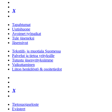
Tapahtumat
Uutishuone
Avoimet työpaikat
Tule jäseneksi
Jäsensivut
Tekstiili- ja muotiala Suomessa
Palvelut ja tietoa yrityksille
Tutustu jäsenyrityksiimme
Vaikuttaminen
Liiton henkilöstö & osoitetiedot
Tietosuojaseloste
Evästeet