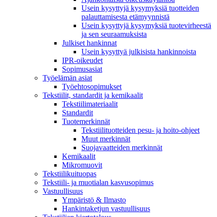
Usein kysyttyjä kysymyksiä tuotteiden
palauttamisesta etämyynnistä
Usein kysyttyjä kysymyksiä tuotevirheestä
ja sen seuraamuksista
Julkiset hankinnat
Usein kysyttyä julkisista hankinnoista
IPR-oikeudet
Sopimusasiat
Työelämän asiat
Työehto­sopimukset
Tekstiilit, standardit ja kemikaalit
Tekstiilimateriaalit
Standardit
Tuotemerkinnät
Tekstiilituotteiden pesu- ja hoito-ohjeet
Muut merkinnät
Suojavaatteiden merkinnät
Kemikaalit
Mikromuovit
Tekstiilikuitu­opas
Tekstiili- ja muotialan kasvusopimus
Vastuullisuus
Ympäristö & Ilmasto
Hankintaketjun vastuullisuus