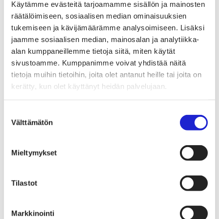
Tekstiilimerkintäuudistus (TLR)
Käytämme evästeitä tarjoamamme sisällön ja mainosten
Digitaalinen tuotepassi
räätälöimiseen, sosiaalisen median ominaisuuksien
Tekstiilien tuottajavastuu (EPR)
tukemiseen ja kävijämäärämme analysoimiseen. Lisäksi
Kannanotot ja lausunnot
Lausunnot ja kantapaperit
jaamme sosiaalisen median, mainosalan ja analytiikka-
Pikamuodin rajoittaminen
alan kumppaneillemme tietoja siitä, miten käytät
Vaikuttajaryhmät jäsenyrityksille
sivustoamme. Kumppanimme voivat yhdistää näitä
Työelämä-vaikuttajaryhmä
Yritysvastuu, kiertotalous ja toimivat markkinat -
tietoja muihin tietoihin, joita olet antanut heille tai joita on
vaikuttajaryhmä
kerätty, kun olet käyttänyt heidän palvelujaan.
Kansainvälinen liiketoiminta ja rahoitus -
vaikuttajaryhmä
Julkiset hankinnat ja huoltovarmuus -
Suostumuksen
vaikuttajaryhmä
Välttämätön
valinta
Kestävä tuotepolitiikka​ -vaikuttajaryhmä
Osaaminen ja vetovoima -vaikuttajaryhmä
Tule jäseneksi
Suomen Tekstiili & Muodin jäsenyysmuodot
Mieltymykset
Liity varsinaiseksi jäseneksi
Liity startup-jäseneksi
Liity kumppani­jäseneksi
Tilastot
Suomen Tekstiili & Muoti
Liiton hallitus
Liiton henkilöstö & yhteystiedot
Liiton strategia
Markkinointi