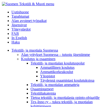
menu
Uutishuone
Tapahtumat
Alan avoimet työpaikat
Jäsensivut
Yhteystiedot
FAB
In English
Haku
Tekstiili- ja muotiala Suomessa
Alan yritykset Suomessa – tutustu jäseniimme
Koulutus ja osaaminen
Tekstiili- ja muotialan koulutuspolut
Ammatillinen koulutus
Ammattikorkeakoulut
Yliopistot
Täydennä osaamistasi koulutuksissa
Tekstiili- ja muotialan ammatteja
Osaamistarpeet
Tekstiiliakatemia
Tietoa tekstiili- ja muotialasta opinto-ohjaajille
Tex-Inno ry – tukea tekstiili- ja muotialan
kehittämiseen