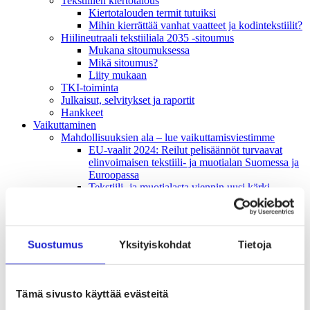
Tekstiilien kiertotalous
Kiertotalouden termit tutuiksi
Mihin kierrättää vanhat vaatteet ja kodintekstiilit?
Hiilineutraali tekstiiliala 2035 -sitoumus
Mukana sitoumuksessa
Mikä sitoumus?
Liity mukaan
TKI-toiminta
Julkaisut, selvitykset ja raportit
Hankkeet
Vaikuttaminen
Mahdollisuuksien ala – lue vaikuttamis­viestimme
EU-vaalit 2024: Reilut pelisäännöt turvaavat
elinvoimaisen tekstiili- ja muotialan Suomessa ja
Euroopassa
Tekstiili- ja muotialasta viennin uusi kärki
Suomesta tekstiilialan kiertotalouden &
vastuullisuuden suunnannäyttäjä
Tekstiili- ja muotiala tarvitsee monipuolista
osaamista
Suostumus
Yksityiskohdat
Tietoja
Tekstiiliala on tärkeä osa Suomen
huoltovarmuutta
Luodaan kannusteet kuluttajan vihreään
siirtymään
Tämä sivusto käyttää evästeitä
EU-vaikuttaminen