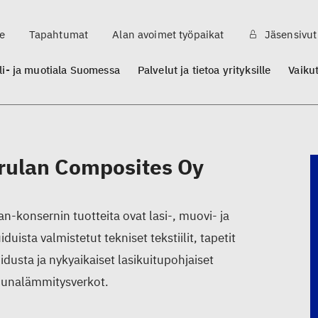
e
Tapahtumat
Alan avoimet työpaikat
Jäsensivut
ili- ja muotiala Suomessa
Palvelut ja tietoa yrityksille
Vaiku
trulan Composites Oy
lan-konsernin tuotteita ovat lasi-, muovi- ja
uiduista valmistetut tekniset tekstiilit, tapetit
uidusta ja nykyaikaiset lasikuitupohjaiset
punalämmitysverkot.