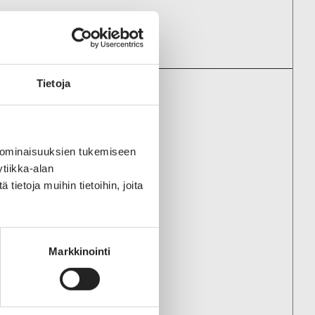
Tietoja
ENYRITYKSIIN
 ominaisuuksien tukemiseen
Oy
tiikka-alan
ietoja muihin tietoihin, joita
iranta Oy
Markkinointi
yj