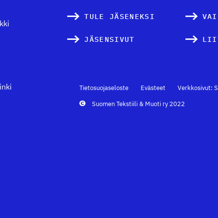
TULE JÄSENEKSI
VAI
kki
JÄSENSIVUT
LII
inki
Tietosuojaseloste
Evästeet
Verkkosivut: S
Suomen Tekstiili & Muoti ry 2022