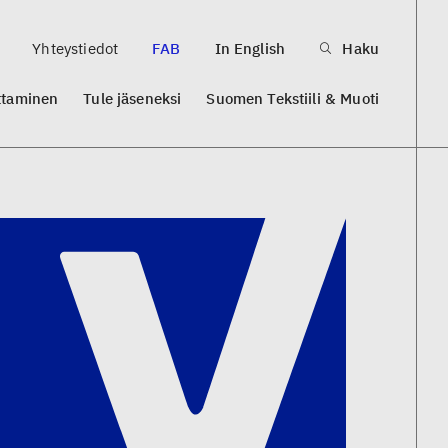
Yhteystiedot
FAB
In English
Haku
ttaminen
Tule jäseneksi
Suomen Tekstiili & Muoti