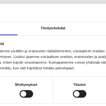
Yksityiskohdat
itä
TUTUSTU MYÖS NÄIHIN JÄS
mme sisällön ja mainosten räätälöimiseen, sosiaalisen median
Safeplast 
iseen. Lisäksi jaamme sosiaalisen median, mainosalan ja analy
, miten käytät sivustoamme. Kumppanimme voivat yhdistää näitä t
n kerätty, kun olet käyttänyt heidän palvelujaan.
Purjeneulomo Niin
Mieltymykset
Tilastot
Ahlstrom O