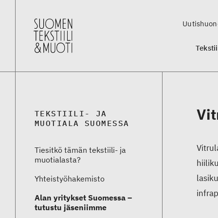
Uutishuon
Teksti
Vi
TEKSTIILI- JA
MUOTIALA SUOMESSA
Vitru
Tiesitkö tämän tekstiili- ja
muotialasta?
hiilik
lasik
Yhteistyö­hakemisto
infra
Alan yritykset Suomessa –
tutustu jäseniimme