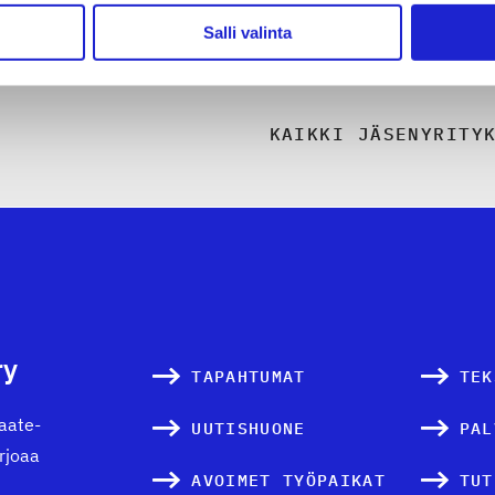
Salli valinta
KAIKKI JÄSENYRITY
ry
TAPAHTUMAT
TEK
vaate-
UUTISHUONE
PAL
arjoaa
AVOIMET TYÖPAIKAT
TUT