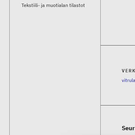
Tekstiili- ja muotialan tilastot
VER
vitru
Seur