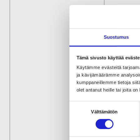
Suostumus
Tämä sivusto käyttää eväste
Käytämme evästeitä tarjoama
ja kävijämäärämme analysoim
kumppaneillemme tietoja siitä
olet antanut heille tai joita o
Suostumuksen
Välttämätön
valinta