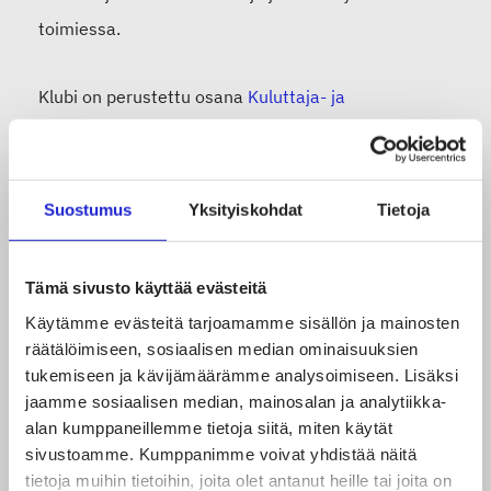
toimiessa.
Klubi on perustettu osana
Kuluttaja- ja
brändilähtöinen tekstiili ja muoti Suomessa 2030 -
kasvusopimuksen
toimeenpanoa sekä alan
kaupallisen ja liiketoimintaosaamisen kehittymisen
Suostumus
Yksityiskohdat
Tietoja
edistämistä.
Tämä sivusto käyttää evästeitä
Kenelle?
Käytämme evästeitä tarjoamamme sisällön ja mainosten
räätälöimiseen, sosiaalisen median ominaisuuksien
Klubin vertaistoiminta on kohdennettu
tukemiseen ja kävijämäärämme analysoimiseen. Lisäksi
jaamme sosiaalisen median, mainosalan ja analytiikka-
kasvuhaluisille tekstiili-, muoti-, design- ja lifestyle-
alan kumppaneillemme tietoja siitä, miten käytät
alojen kuluttajatuoteyrityksille, joilla on oma brändi,
sivustoamme. Kumppanimme voivat yhdistää näitä
ja joiden liikevaihto on kooltaan noin 100 000–1
tietoja muihin tietoihin, joita olet antanut heille tai joita on