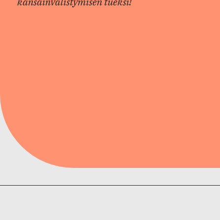
kansainvälistymisen tueksi!