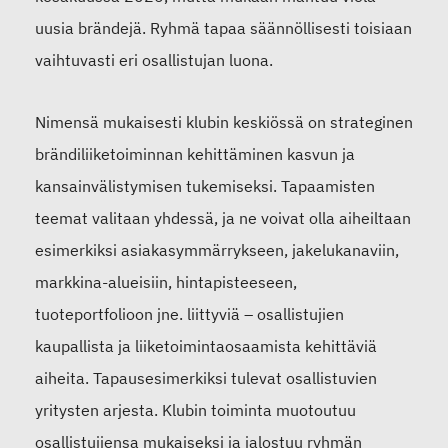
uusia brändejä. Ryhmä tapaa säännöllisesti toisiaan
vaihtuvasti eri osallistujan luona.
Nimensä mukaisesti klubin keskiössä on strateginen
brändiliiketoiminnan kehittäminen kasvun ja
kansainvälistymisen tukemiseksi. Tapaamisten
teemat valitaan yhdessä, ja ne voivat olla aiheiltaan
esimerkiksi asiakasymmärrykseen, jakelukanaviin,
markkina-alueisiin, hintapisteeseen,
tuoteportfolioon jne. liittyviä – osallistujien
kaupallista ja liiketoimintaosaamista kehittäviä
aiheita. Tapausesimerkiksi tulevat osallistuvien
yritysten arjesta. Klubin toiminta muotoutuu
osallistujiensa mukaiseksi ja jalostuu ryhmän