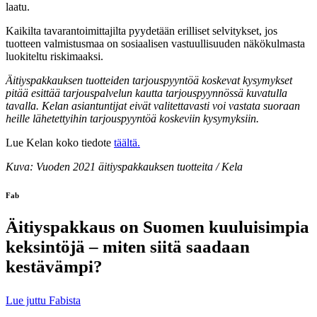
laatu.
Kaikilta tavarantoimittajilta pyydetään erilliset selvitykset, jos
tuotteen valmistusmaa on sosiaalisen vastuullisuuden näkökulmasta
luokiteltu riskimaaksi.
Äitiyspakkauksen tuotteiden tarjouspyyntöä koskevat kysymykset
pitää esittää tarjouspalvelun kautta tarjouspyynnössä kuvatulla
tavalla. Kelan asiantuntijat eivät valitettavasti voi vastata suoraan
heille lähetettyihin tarjouspyyntöä koskeviin kysymyksiin.
Lue Kelan koko tiedote
täältä.
Kuva: Vuoden 2021 äitiyspakkauksen tuotteita / Kela
Fab
Äitiyspakkaus on Suomen kuuluisimpia
keksintöjä – miten siitä saadaan
kestävämpi?
Lue juttu Fabista