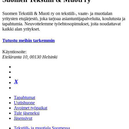
Suomen Tekstiili & Muoti ry on tekstiili-, vaate- ja muotialan
yritysten etujärjestö, joka tarjoaa asiantuntijapalveluita, koulutusta ja
tapahtumia. Neuvottelemme työehtosopimukset, joita noudattavat
kaikki alan yritykset.
Tutustu meihin tarkemmin
Käyntiosoite:
Eteläranta 10, 00130 Helsinki
Tapahtumat
Uutishuone
Avoimet työpaikat
Tule jäseneksi
Jäsensivut
Tekstiili- ja muotiala Suomessa