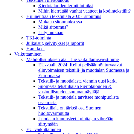
Tekstiilien kiertotalous
Kiertotalouden termit tutuiksi
Mihin kierrättää vanhat vaatteet ja kodintekstiilit?
Hiilineutraali tekstiiliala 2035 -sitoumus
Mukana sitoumuksessa
Mikä sitoumus?
Liity mukaan
TKI-toiminta
Julkaisut, selvitykset ja raportit
Hankkeet
Vaikuttaminen
Mahdollisuuksien ala – lue vaikuttamis­viestimme
EU-vaalit 2024: Reilut pelisäännöt turvaavat
elinvoimaisen tekstiili- ja muotialan Suomessa ja
Euroopassa
Tekstiili- ja muotialasta viennin uusi kärki
Suomesta tekstiilialan kiertotalouden &
vastuullisuuden suunnannäyttäjä
Tekstiili- ja muotiala tarvitsee monipuolista
osaamista
Tekstiiliala on tärkeä osa Suomen
huoltovarmuutta
Luodaan kannusteet kuluttajan vihreään
siirtymään
EU-vaikuttaminen