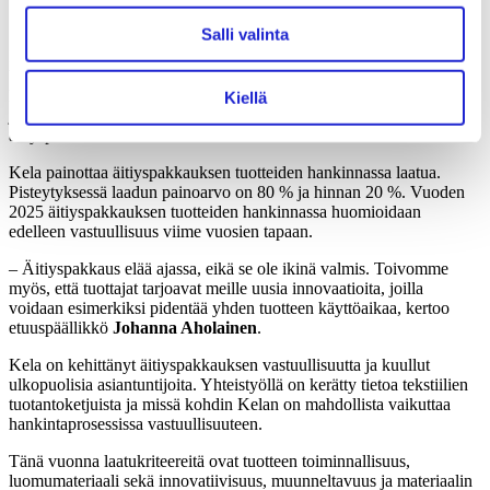
vastuullisuutta, pitkäikäisyyttä ja laatua.
Salli valinta
Kelan jakaman äitiyspakkauksen tuotteet kilpailutetaan vuosittain.
Vuoden 2025 äitiyspakkauksen tarjouspyyntö löytyy julkisten
hankintojen sähköisestä ilmoituskanavasta
Hilmasta
. Tarjouksia voi
Kiellä
jättää
15.11.2023 klo 16.00 asti
. Tuotteita hankitaan noin 34 000
äitiyspakkaukseen.
Kela painottaa äitiyspakkauksen tuotteiden hankinnassa laatua.
Pisteytyksessä laadun painoarvo on 80 % ja hinnan 20 %. Vuoden
2025 äitiyspakkauksen tuotteiden hankinnassa huomioidaan
edelleen vastuullisuus viime vuosien tapaan.
– Äitiyspakkaus elää ajassa, eikä se ole ikinä valmis. Toivomme
myös, että tuottajat tarjoavat meille uusia innovaatioita, joilla
voidaan esimerkiksi pidentää yhden tuotteen käyttöaikaa, kertoo
etuuspäällikkö
Johanna Aholainen
.
Kela on kehittänyt äitiyspakkauksen vastuullisuutta ja kuullut
ulkopuolisia asiantuntijoita. Yhteistyöllä on kerätty tietoa tekstiilien
tuotantoketjuista ja missä kohdin Kelan on mahdollista vaikuttaa
hankintaprosessissa vastuullisuuteen.
Tänä vuonna laatukriteereitä ovat tuotteen toiminnallisuus,
luomumateriaali sekä innovatiivisuus, muunneltavuus ja materiaalin