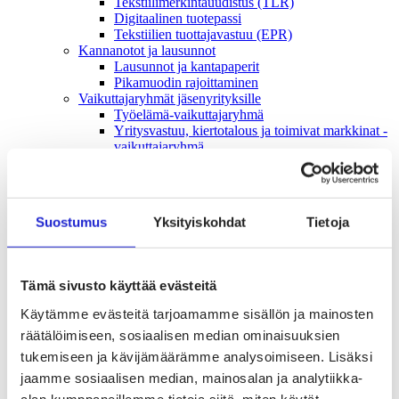
Tekstiilimerkintäuudistus (TLR)
Digitaalinen tuotepassi
Tekstiilien tuottajavastuu (EPR)
Kannanotot ja lausunnot
Lausunnot ja kantapaperit
Pikamuodin rajoittaminen
Vaikuttajaryhmät jäsenyrityksille
Työelämä-vaikuttajaryhmä
Yritysvastuu, kiertotalous ja toimivat markkinat -
vaikuttajaryhmä
Kansainvälinen liiketoiminta ja rahoitus -
vaikuttajaryhmä
Julkiset hankinnat ja huoltovarmuus -
vaikuttajaryhmä
Suostumus
Yksityiskohdat
Tietoja
Kestävä tuotepolitiikka​ -vaikuttajaryhmä
Osaaminen ja vetovoima -vaikuttajaryhmä
Tule jäseneksi
Suomen Tekstiili & Muodin jäsenyysmuodot
Tämä sivusto käyttää evästeitä
Liity varsinaiseksi jäseneksi
Liity startup-jäseneksi
Käytämme evästeitä tarjoamamme sisällön ja mainosten
Liity kumppani­jäseneksi
räätälöimiseen, sosiaalisen median ominaisuuksien
Suomen Tekstiili & Muoti
Liiton hallitus
tukemiseen ja kävijämäärämme analysoimiseen. Lisäksi
Liiton henkilöstö & yhteystiedot
jaamme sosiaalisen median, mainosalan ja analytiikka-
Liiton strategia
alan kumppaneillemme tietoja siitä, miten käytät