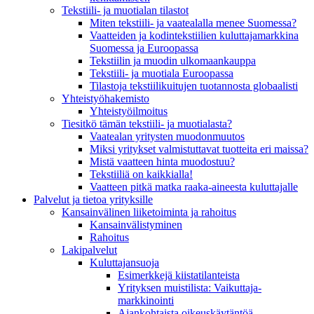
Tekstiili- ja muotialan tilastot
Miten tekstiili- ja vaatealalla menee Suomessa?
Vaatteiden ja kodintekstiilien kuluttajamarkkina
Suomessa ja Euroopassa
Tekstiilin ja muodin ulkomaankauppa
Tekstiili- ja muotiala Euroopassa
Tilastoja tekstiilikuitujen tuotannosta globaalisti
Yhteistyö­hakemisto
Yhteistyöilmoitus
Tiesitkö tämän tekstiili- ja muotialasta?
Vaatealan yritysten muodonmuutos
Miksi yritykset valmistuttavat tuotteita eri maissa?
Mistä vaatteen hinta muodostuu?
Tekstiiliä on kaikkialla!
Vaatteen pitkä matka raaka-aineesta kuluttajalle
Palvelut ja tietoa yrityksille
Kansainvälinen liiketoiminta ja rahoitus
Kansain­välistyminen
Rahoitus
Lakipalvelut
Kuluttajansuoja
Esimerkkejä kiistatilanteista
Yrityksen muistilista: Vaikuttaja­
markkinointi
Ajankohtaista oikeuskäytäntöä