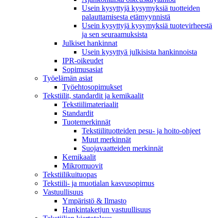
Usein kysyttyjä kysymyksiä tuotteiden
palauttamisesta etämyynnistä
Usein kysyttyjä kysymyksiä tuotevirheestä
ja sen seuraamuksista
Julkiset hankinnat
Usein kysyttyä julkisista hankinnoista
IPR-oikeudet
Sopimusasiat
Työelämän asiat
Työehto­sopimukset
Tekstiilit, standardit ja kemikaalit
Tekstiilimateriaalit
Standardit
Tuotemerkinnät
Tekstiilituotteiden pesu- ja hoito-ohjeet
Muut merkinnät
Suojavaatteiden merkinnät
Kemikaalit
Mikromuovit
Tekstiilikuitu­opas
Tekstiili- ja muotialan kasvusopimus
Vastuullisuus
Ympäristö & Ilmasto
Hankintaketjun vastuullisuus