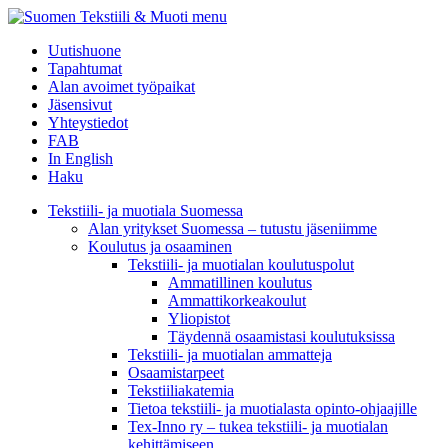
menu
Uutishuone
Tapahtumat
Alan avoimet työpaikat
Jäsensivut
Yhteystiedot
FAB
In English
Haku
Tekstiili- ja muotiala Suomessa
Alan yritykset Suomessa – tutustu jäseniimme
Koulutus ja osaaminen
Tekstiili- ja muotialan koulutuspolut
Ammatillinen koulutus
Ammattikorkeakoulut
Yliopistot
Täydennä osaamistasi koulutuksissa
Tekstiili- ja muotialan ammatteja
Osaamistarpeet
Tekstiiliakatemia
Tietoa tekstiili- ja muotialasta opinto-ohjaajille
Tex-Inno ry – tukea tekstiili- ja muotialan
kehittämiseen