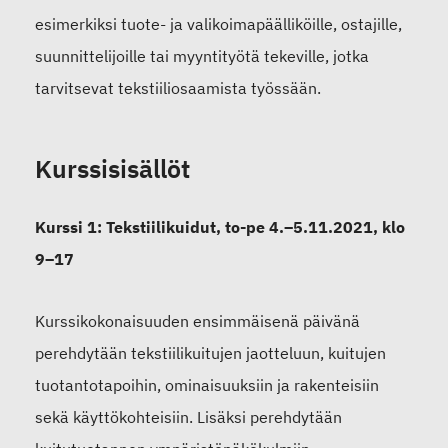
esimerkiksi tuote- ja valikoimapäälliköille, ostajille,
suunnittelijoille tai myyntityötä tekeville, jotka
tarvitsevat tekstiiliosaamista työssään.
Kurssisisällöt
Kurssi 1: Tekstiilikuidut, to-pe 4.–5.11.2021, klo
9–17
Kurssikokonaisuuden ensimmäisenä päivänä
perehdytään tekstiilikuitujen jaotteluun, kuitujen
tuotantotapoihin, ominaisuuksiin ja rakenteisiin
sekä käyttökohteisiin. Lisäksi perehdytään