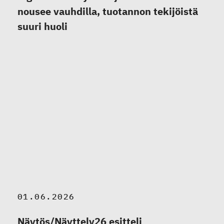
nousee vauhdilla, tuotannon tekijöistä
suuri huoli
01.06.2026
Näytös/Näyttely26 esitteli