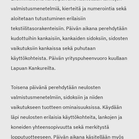
valmistusmenetelmiä, kierteitä ja numerointia sekä
aloitetaan tutustuminen erilaisiin
tekstiilitasorakenteisiin. Päivän aikana perehdytään
kudottuihin kankaisiin, kankaiden sidoksiin, sidosten
vaikutuksiin kankaissa sekä puhutaan
käyttökohteista. Päivän yrityspuheenvuoro kuullaan
Lapuan Kankureilta.
Toisena päivänä perehdytään neulosten
valmistusmenetelmiin, sidoksiin ja niiden
vaikutukseen tuotteen ominaisuuksissa. Käydään
läpi neulosten erilaisia käyttökohteita, lankojen ja
koneiden yhteensopivuutta sekä merkitystä
lopputuotteeseen. Päivän aikana käsitellään myös