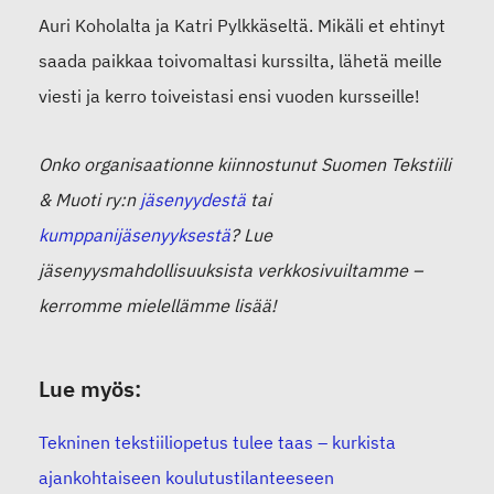
Auri Koholalta ja Katri Pylkkäseltä. Mikäli et ehtinyt
saada paikkaa toivomaltasi kurssilta, lähetä meille
viesti ja kerro toiveistasi ensi vuoden kursseille!
Onko organisaationne kiinnostunut Suomen Tekstiili
& Muoti ry:n
jäsenyydestä
tai
kumppanijäsenyyksestä
? Lue
jäsenyysmahdollisuuksista verkkosivuiltamme –
kerromme mielellämme lisää!
Lue myös:
Tekninen tekstiiliopetus tulee taas – kurkista
ajankohtaiseen koulutustilanteeseen