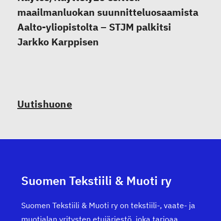
maailmanluokan suunnitteluosaamista
Aalto-yliopistolta – STJM palkitsi
Jarkko Karppisen
Uutishuone
Suomen Tekstiili & Muoti ry
Suomen Tekstiili & Muoti ry on tekstiili-, vaate- ja
muotialan yritysten etujärjestö, joka tarjoaa