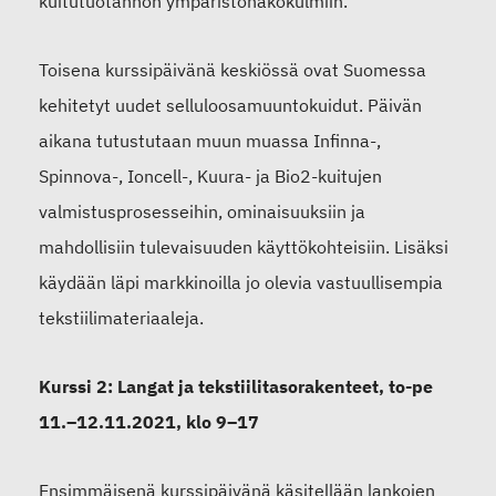
kuitutuotannon ympäristönäkökulmiin.
Toisena kurssipäivänä keskiössä ovat Suomessa
kehitetyt uudet selluloosamuuntokuidut. Päivän
aikana tutustutaan muun muassa Infinna-,
Spinnova-, Ioncell-, Kuura- ja Bio2-kuitujen
valmistusprosesseihin, ominaisuuksiin ja
mahdollisiin tulevaisuuden käyttökohteisiin. Lisäksi
käydään läpi markkinoilla jo olevia vastuullisempia
tekstiilimateriaaleja.
Kurssi 2: Langat ja tekstiilitasorakenteet, to-pe
11.–12.11.2021, klo 9–17
Ensimmäisenä kurssipäivänä käsitellään lankojen