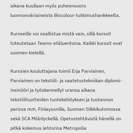
aikana kuullaan myös puheenvuoro
luonnonväriaineista Biocolour-tutkimushankkeelta.
Kursseille voi osallistua mistä vain, sillä kurssit
toteutetaan Teams-etäluentoina. Kaikki kurssit ovat
suomen kielellä.
Kurssien kouluttajana toimii Erja Parviainen.
Parviainen on tekstiili- ja vaatetustekniikan diplomi-
insinööri ja työskennellyt uransa aikana
tekstiilituotteiden tuotekehityksen ja tuotannon
parissa mm. Finlaysonilla, Suomen Silkkikutomossa
sekä SCA Mölnlyckellä. Opetustehtävistä hänellä on
pitkä kokemus lehtorina Metropolia