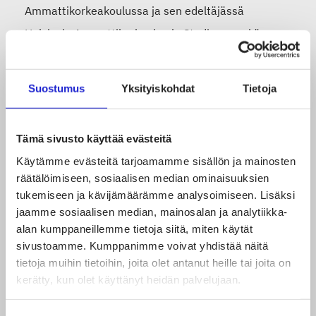
Ammattikorkeakoulussa ja sen edeltäjässä
Helsingin Ammattikorkeakoulu Stadiassa sekä
sivutoimisena tuntiopettajana Taideteollisessa
korkeakoulussa (nyk. Aalto-yliopisto). Parviaisella
Suostumus
Yksityiskohdat
Tietoja
on myös kokemusta alan kansainvälisestä
ympäristöstä ja hän on yksi Tekstiilien materiaalit -
Tämä sivusto käyttää evästeitä
kirjan kirjoittajista.
Käytämme evästeitä tarjoamamme sisällön ja mainosten
räätälöimiseen, sosiaalisen median ominaisuuksien
tukemiseen ja kävijämäärämme analysoimiseen. Lisäksi
Kurssien hinta
jaamme sosiaalisen median, mainosalan ja analytiikka-
alan kumppaneillemme tietoja siitä, miten käytät
Suomen Tekstiili & Muoti ry:n jäsenyritykset ja
sivustoamme. Kumppanimme voivat yhdistää näitä
tietoja muihin tietoihin, joita olet antanut heille tai joita on
kumppanijäsenet:
kerätty, kun olet käyttänyt heidän palvelujaan.
Kurssi 1, 600 euroa / hlö