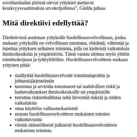
soveltamisalan piirissä olevat yritykset asettavat
kestävyysvaatimuksia arvoketjuihinsa”, Gädda jatkaa.
Mitä direktiivi edellyttää?
Direktiivissä asetetaan yrityksille huolellisuusvelvollisuus, jonka
mukaan yrityksillä on velvollisuus tunnistaa, ehkäistä, vähentää ja
lopettaa yrityksen sellainen toiminta, jolla on kielteisiä vaikutuksia
ihmisoikeuksiin ja ympäristöön. Tämä vastuu ulottuu myös yhtiön
toimitusketjuun ja tytäryhtiöihin.
Huolellisuusvelvoitteen mukaan
yritysten pitää:
sisällyttää huolellisuusvelvoite toimintatapoihin ja
johtamisjärjestelmiin
tunnistaa ja arvioida toteutuneet tai mahdolliset riskit ja
haittavaikutukset ihmisoikeuksille tai ympäristölle
toteuttaa riskienhallintaa sekä lieventää riskejä ja niiden
vaikutuksia
ottaa käyttöön valitusmekanismit
seurata huolellisuusvelvoitteen mukaisten toimien
vaikuttavuutta
viestiä säännöllisesti julkisesti huolellisuusvelvoitteen
mukaisista toimista.