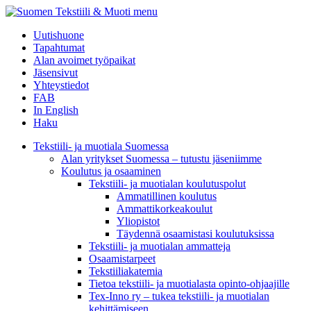
menu
Uutishuone
Tapahtumat
Alan avoimet työpaikat
Jäsensivut
Yhteystiedot
FAB
In English
Haku
Tekstiili- ja muotiala Suomessa
Alan yritykset Suomessa – tutustu jäseniimme
Koulutus ja osaaminen
Tekstiili- ja muotialan koulutuspolut
Ammatillinen koulutus
Ammattikorkeakoulut
Yliopistot
Täydennä osaamistasi koulutuksissa
Tekstiili- ja muotialan ammatteja
Osaamistarpeet
Tekstiiliakatemia
Tietoa tekstiili- ja muotialasta opinto-ohjaajille
Tex-Inno ry – tukea tekstiili- ja muotialan
kehittämiseen