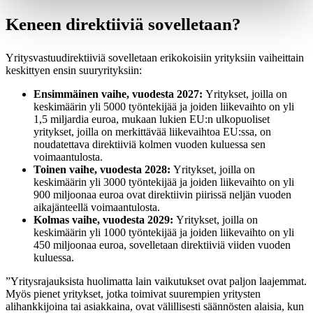
Keneen direktiiviä sovelletaan?
Yritysvastuudirektiiviä sovelletaan erikokoisiin yrityksiin vaiheittain
keskittyen ensin suuryrityksiin:
Ensimmäinen vaihe, vuodesta 2027:
Yritykset, joilla on
keskimäärin yli
5000 työntekijää ja joiden liikevaihto on yli
1,5 miljardia euroa, mukaan lukien EU:n ulkopuoliset
yritykset, joilla on merkittävää liikevaihtoa EU:ssa, on
noudatettava direktiiviä kolmen vuoden kuluessa sen
voimaantulosta.
Toinen vaihe, vuodesta 2028:
Yritykset, joilla on
keskimäärin yli 3000 t
yöntekijää ja joiden liikevaihto on yli
900 miljoonaa euroa ovat direktiivin piirissä neljän vuoden
aikajänteellä voimaantulosta.
Kolmas vaihe, vuodesta 2029:
Y
ritykset, joilla on
keskimäärin yli 1000 työntekijää ja joiden liikevaihto on yli
450 miljoonaa euroa, sovelletaan direktiiviä viiden vuoden
kuluessa.
”Yritysrajauksista huolimatta lain vaikutukset ovat paljon laajemmat.
Myös p
ienet yritykset, jotka toimivat suurempien yritysten
alihankkijoina tai asiakkaina, ovat välillisesti säännösten alaisia, kun