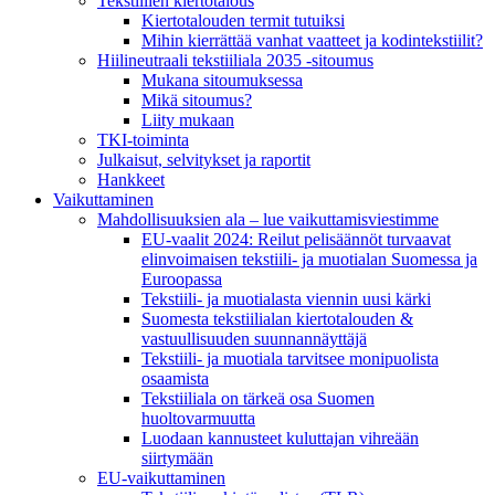
Tekstiilien kiertotalous
Kiertotalouden termit tutuiksi
Mihin kierrättää vanhat vaatteet ja kodintekstiilit?
Hiilineutraali tekstiiliala 2035 -sitoumus
Mukana sitoumuksessa
Mikä sitoumus?
Liity mukaan
TKI-toiminta
Julkaisut, selvitykset ja raportit
Hankkeet
Vaikuttaminen
Mahdollisuuksien ala – lue vaikuttamis­viestimme
EU-vaalit 2024: Reilut pelisäännöt turvaavat
elinvoimaisen tekstiili- ja muotialan Suomessa ja
Euroopassa
Tekstiili- ja muotialasta viennin uusi kärki
Suomesta tekstiilialan kiertotalouden &
vastuullisuuden suunnannäyttäjä
Tekstiili- ja muotiala tarvitsee monipuolista
osaamista
Tekstiiliala on tärkeä osa Suomen
huoltovarmuutta
Luodaan kannusteet kuluttajan vihreään
siirtymään
EU-vaikuttaminen