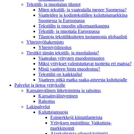
Tekstiili- ja muotialan tilastot
Miten tekstiili- ja vaatealalla menee Suomessa?
Vaatteiden ja kodintekstiilien kuluttajamarkkina
Suomessa ja Euroopassa
Tekstiilin ja muodin ulkomaankauppa
Tekstiili- ja muotiala Euroopassa
Tilastoja tekstiilikuitujen tuotannosta globaalisti
Yhteistyö­hakemisto
Yhteistyöilmoitus
Tiesitkö tämän tekstiili- ja muotialasta?
Vaatealan yritysten muodonmuutos
Miksi yritykset valmistuttavat tuotteita eri maissa?
Mistä vaatteen hinta muodostuu?
Tekstiiliä on kaikkialla!
Vaatteen pitkä matka raaka-aineesta kuluttajalle
Palvelut ja tietoa yrityksille
Kansainvälinen liiketoiminta ja rahoitus
Kansain­välistyminen
Rahoitus
Lakipalvelut
Kuluttajansuoja
Esimerkkejä kiistatilanteista
Yrityksen muistilista: Vaikuttaja­
markkinointi
Ajankohtaista oikeuskäytäntöä