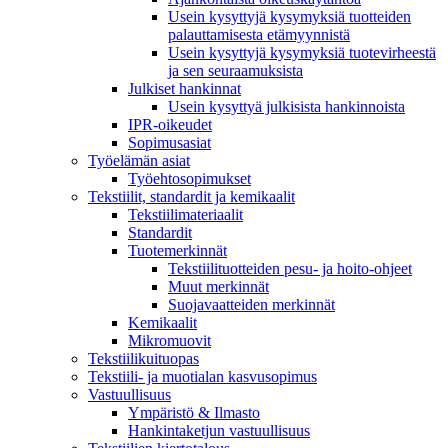
Usein kysyttyjä kysymyksiä tuotteiden
palauttamisesta etämyynnistä
Usein kysyttyjä kysymyksiä tuotevirheestä
ja sen seuraamuksista
Julkiset hankinnat
Usein kysyttyä julkisista hankinnoista
IPR-oikeudet
Sopimusasiat
Työelämän asiat
Työehto­sopimukset
Tekstiilit, standardit ja kemikaalit
Tekstiilimateriaalit
Standardit
Tuotemerkinnät
Tekstiilituotteiden pesu- ja hoito-ohjeet
Muut merkinnät
Suojavaatteiden merkinnät
Kemikaalit
Mikromuovit
Tekstiilikuitu­opas
Tekstiili- ja muotialan kasvusopimus
Vastuullisuus
Ympäristö & Ilmasto
Hankintaketjun vastuullisuus