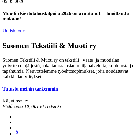
05.05.2026
Muodin kiertotalouskilpailu 2026 on avautunut – ilmoittaudu
mukaan!
Uutishuone
Suomen Tekstiili & Muoti ry
Suomen Tekstiili & Muoti ry on tekstiili-, vaate- ja muotialan
yritysten etujärjestö, joka tarjoaa asiantuntijapalveluita, koulutusta ja
tapahtumia. Neuvottelemme työehtosopimukset, joita noudattavat
kaikki alan yritykset.
Tutustu meihin tarkemmin
Käyntiosoite:
Eteläranta 10, 00130 Helsinki