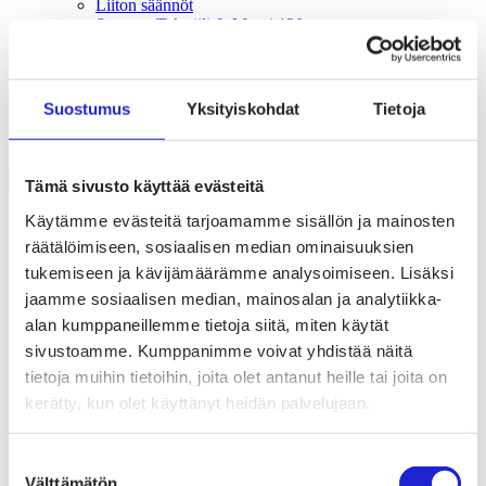
Liiton säännöt
Suomen Tekstiili & Muoti 120 vuotta
Laskutusosoite
Mediapankki
Tilastoja Suomen Tekstiili & Muoti ry:stä ja sen
jäsenistä
Suostumus
Yksityiskohdat
Tietoja
Tietosuojaseloste
Alan yritykset Suomessa – tutustu jäseniimme
Tämä sivusto käyttää evästeitä
Käytämme evästeitä tarjoamamme sisällön ja mainosten
Uutishuone
räätälöimiseen, sosiaalisen median ominaisuuksien
Kestävyyssääntely etenee – yritysvastuudirektiivi astuu
tukemiseen ja kävijämäärämme analysoimiseen. Lisäksi
voimaan heinäkuussa
jaamme sosiaalisen median, mainosalan ja analytiikka-
alan kumppaneillemme tietoja siitä, miten käytät
08.07.2024
Vastuullisuus & kiertotalous
sivustoamme. Kumppanimme voivat yhdistää näitä
tietoja muihin tietoihin, joita olet antanut heille tai joita on
Kestävyyssääntely etenee –
kerätty, kun olet käyttänyt heidän palvelujaan.
yritysvastuudirektiivi astuu voimaan
heinäkuussa
Suostumuksen
Välttämätön