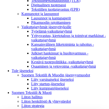
Tekstiilimerkintäuudistus (TLR)
Digitaalinen tuotepassi
Tekstiilien tuottajavastuu (EPR)
Kannanotot ja lausunnot
Lausunnot ja kantapaperit
Pikamuodin rajoittaminen
Vaikuttajaryhmät jäsenyrityksille
Työelämä-vaikuttajaryhmä
Yritysvastuu, kiertotalous ja toimivat markkinat -
vaikuttajaryhmä
Kansainvälinen liiketoiminta ja rahoitus -
vaikuttajaryhmä
Julkiset hankinnat ja huoltovarmuus -
vaikuttajaryhmä
Kestävä tuotepolitiikka​ -vaikuttajaryhmä
Osaaminen ja vetovoima -vaikuttajaryhmä
Tule jäseneksi
Suomen Tekstiili & Muodin jäsenyysmuodot
Liity varsinaiseksi jäseneksi
Liity startup-jäseneksi
Liity kumppani­jäseneksi
Suomen Tekstiili & Muoti
Liiton hallitus
Liiton henkilöstö & yhteystiedot
Liiton strategia