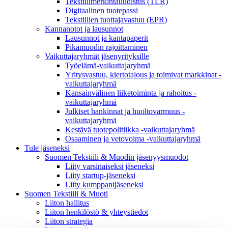
Tekstiilimerkintäuudistus (TLR)
Digitaalinen tuotepassi
Tekstiilien tuottajavastuu (EPR)
Kannanotot ja lausunnot
Lausunnot ja kantapaperit
Pikamuodin rajoittaminen
Vaikuttajaryhmät jäsenyrityksille
Työelämä-vaikuttajaryhmä
Yritysvastuu, kiertotalous ja toimivat markkinat -
vaikuttajaryhmä
Kansainvälinen liiketoiminta ja rahoitus -
vaikuttajaryhmä
Julkiset hankinnat ja huoltovarmuus -
vaikuttajaryhmä
Kestävä tuotepolitiikka​ -vaikuttajaryhmä
Osaaminen ja vetovoima -vaikuttajaryhmä
Tule jäseneksi
Suomen Tekstiili & Muodin jäsenyysmuodot
Liity varsinaiseksi jäseneksi
Liity startup-jäseneksi
Liity kumppani­jäseneksi
Suomen Tekstiili & Muoti
Liiton hallitus
Liiton henkilöstö & yhteystiedot
Liiton strategia