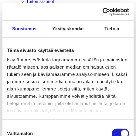
Liiton säännöt
Suomen Tekstiili & Muoti 120 vuotta
Laskutusosoite
Mediapankki
Tilastoja Suomen Tekstiili & Muoti ry:stä ja sen
Suostumus
Yksityiskohdat
Tietoja
jäsenistä
Tietosuojaseloste
Alan yritykset Suomessa – tutustu jäseniimme
Tämä sivusto käyttää evästeitä
Käytämme evästeitä tarjoamamme sisällön ja mainosten
Uutishuone
räätälöimiseen, sosiaalisen median ominaisuuksien
tukemiseen ja kävijämäärämme analysoimiseen. Lisäksi
Kevätseminaarissa visioitiin alan tulevaisuutta
jaamme sosiaalisen median, mainosalan ja analytiikka-
17.05.2023
alan kumppaneillemme tietoja siitä, miten käytät
Liiton ajankohtaiset
sivustoamme. Kumppanimme voivat yhdistää näitä
Kevätseminaarissa visioitiin alan
tietoja muihin tietoihin, joita olet antanut heille tai joita on
kerätty, kun olet käyttänyt heidän palvelujaan.
tulevaisuutta
Torstaina 11.5. järjestetyssä Suomen Tekstiili & Muoti
Suostumuksen
ry:n kevätseminaarissa keskusteltiin tekstiili- ja
Välttämätön
valinta
muotialan käynnissä olevasta murroksesta ja sen