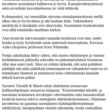
tavoitteen suomalaiset hallitsevat jo hyvin. Kansainvälistymisessä
sekä arvonlisän kasvattamisessa on vielä tehtävää.
Kolmanneksi, nyt meneillään olevasta toimialamurroksesta meillä
alkaa olla jo hyvin tietoa ja sitä luodaan lisää. Tutkimuksen
merkitystä ei tässäkään sovi aliarvioida. Suomalaiset korkeakoulut
ovat tällä toimialalla maailman kärkeä.
Alan kestävän tulevaisuuden kannalta keskiössä ovat mm. uudet
kuidut ja kyky hyödyntää uusia materiaali-innovaatioita. Kuvassa
Aalto-yliopiston professori Kirsi Niinimäki.
Neljäs näkökulma liittyy siihen, että uusien elinkeinojen ja viennin
kehittämisessä julkisella sektorilla on pääomaköyhässä Suomessa
ollut aina suuri rooli. Siksi on erittäin tärkeätä, että sekä poliittiset
päättäjät että näitä päätöksiä toimeenpanevat virkamiehet tuntevat eri
toimialojen tilanteen ja tunnistavat koko yhteiskunnan kannalta
tärkeät kasvun paikat.
Suomen Tekstiili & Muoti onkin ehdottanut seuraavaan
hallitusohjelmaan seuraavaa kirjausta: ”Käynnistetään tekstiili- ja
muotialan kotimaisen arvoketjun vahvistamista sekä kansainvälistä
kestävää kasvua tukeva strateginen ohjelmakokonaisuus. Ohjelman
tavoitteena on parantaa suomalaisen kuluttajaliiketoiminnan
edellytyksiä, monipuolistaa viennin rakennetta, luoda vastuullista