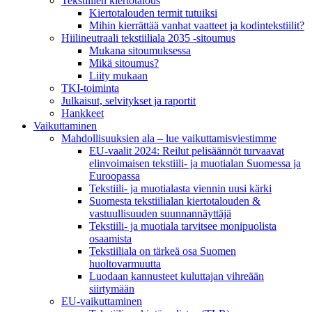
Tekstiilien kiertotalous
Kiertotalouden termit tutuiksi
Mihin kierrättää vanhat vaatteet ja kodintekstiilit?
Hiilineutraali tekstiiliala 2035 -sitoumus
Mukana sitoumuksessa
Mikä sitoumus?
Liity mukaan
TKI-toiminta
Julkaisut, selvitykset ja raportit
Hankkeet
Vaikuttaminen
Mahdollisuuksien ala – lue vaikuttamis­viestimme
EU-vaalit 2024: Reilut pelisäännöt turvaavat
elinvoimaisen tekstiili- ja muotialan Suomessa ja
Euroopassa
Tekstiili- ja muotialasta viennin uusi kärki
Suomesta tekstiilialan kiertotalouden &
vastuullisuuden suunnannäyttäjä
Tekstiili- ja muotiala tarvitsee monipuolista
osaamista
Tekstiiliala on tärkeä osa Suomen
huoltovarmuutta
Luodaan kannusteet kuluttajan vihreään
siirtymään
EU-vaikuttaminen