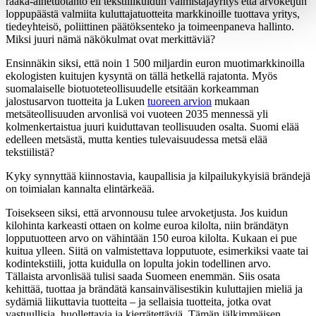
raaka-ainetuotanto eli tekstiilikuidun valmistajayritys että arvoketjun
loppupäästä valmiita kuluttajatuotteita markkinoille tuottava yritys,
tiedeyhteisö, poliittinen päätöksenteko ja toimeenpaneva hallinto.
Miksi juuri nämä näkökulmat ovat merkittäviä?
Ensinnäkin siksi, että noin 1 500 miljardin euron muotimarkkinoilla
ekologisten kuitujen kysyntä on tällä hetkellä rajatonta. Myös
suomalaiselle biotuoteteollisuudelle etsitään korkeamman
jalostusarvon tuotteita ja Luken
tuoreen arvion
mukaan
metsäteollisuuden arvonlisä voi vuoteen 2035 mennessä yli
kolmenkertaistua juuri kuiduttavan teollisuuden osalta. Suomi elää
edelleen metsästä, mutta kenties tulevaisuudessa metsä elää
tekstiilistä?
Kyky synnyttää kiinnostavia, kaupallisia ja kilpailukykyisiä brändejä
on toimialan kannalta elintärkeää.
Toisekseen siksi, että arvonnousu tulee arvoketjusta. Jos kuidun
kilohinta karkeasti ottaen on kolme euroa kilolta, niin brändätyn
lopputuotteen arvo on vähintään 150 euroa kilolta. Kukaan ei pue
kuitua ylleen. Siitä on valmistettava lopputuote, esimerkiksi vaate tai
kodintekstiili, jotta kuidulla on lopulta jokin todellinen arvo.
Tällaista arvonlisää tulisi saada Suomeen enemmän. Siis osata
kehittää, tuottaa ja brändätä kansainvälisestikin kuluttajien mieliä ja
sydämiä liikuttavia tuotteita – ja sellaisia tuotteita, jotka ovat
vastuullisia, huollettavia ja kierrätettäviä. Tämän jälkimmäisen