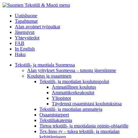
menu
Uutishuone
Tapahtumat
Alan avoimet työpaikat
Jäsensivut
Yhteystiedot
FAB
In English
Haku
Tekstiili- ja muotiala Suomessa
Alan yritykset Suomessa – tutustu jäseniimme
Koulutus ja osaaminen
Tekstiili- ja muotialan koulutuspolut
Ammatillinen koulutus
Ammattikorkeakoulut
Yliopistot
Täydennä osaamistasi koulutuksissa
Tekstiili- ja muotialan ammatteja
Osaamistarpeet
Tekstiiliakatemia
Tietoa tekstiili- ja muotialasta opinto-ohjaajille
Tex-Inno ry – tukea tekstiili- ja muotialan
kehittämiseen