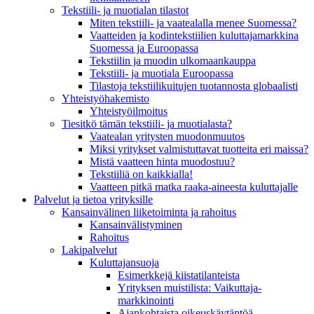
Tekstiili- ja muotialan tilastot
Miten tekstiili- ja vaatealalla menee Suomessa?
Vaatteiden ja kodintekstiilien kuluttajamarkkina
Suomessa ja Euroopassa
Tekstiilin ja muodin ulkomaankauppa
Tekstiili- ja muotiala Euroopassa
Tilastoja tekstiilikuitujen tuotannosta globaalisti
Yhteistyö­hakemisto
Yhteistyöilmoitus
Tiesitkö tämän tekstiili- ja muotialasta?
Vaatealan yritysten muodonmuutos
Miksi yritykset valmistuttavat tuotteita eri maissa?
Mistä vaatteen hinta muodostuu?
Tekstiiliä on kaikkialla!
Vaatteen pitkä matka raaka-aineesta kuluttajalle
Palvelut ja tietoa yrityksille
Kansainvälinen liiketoiminta ja rahoitus
Kansain­välistyminen
Rahoitus
Lakipalvelut
Kuluttajansuoja
Esimerkkejä kiistatilanteista
Yrityksen muistilista: Vaikuttaja­
markkinointi
Ajankohtaista oikeuskäytäntöä