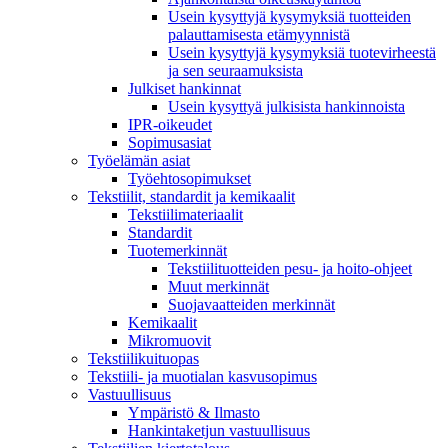
Usein kysyttyjä kysymyksiä tuotteiden
palauttamisesta etämyynnistä
Usein kysyttyjä kysymyksiä tuotevirheestä
ja sen seuraamuksista
Julkiset hankinnat
Usein kysyttyä julkisista hankinnoista
IPR-oikeudet
Sopimusasiat
Työelämän asiat
Työehto­sopimukset
Tekstiilit, standardit ja kemikaalit
Tekstiilimateriaalit
Standardit
Tuotemerkinnät
Tekstiilituotteiden pesu- ja hoito-ohjeet
Muut merkinnät
Suojavaatteiden merkinnät
Kemikaalit
Mikromuovit
Tekstiilikuitu­opas
Tekstiili- ja muotialan kasvusopimus
Vastuullisuus
Ympäristö & Ilmasto
Hankintaketjun vastuullisuus