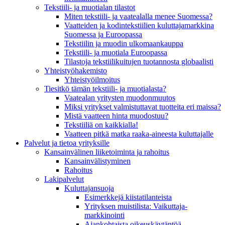
Tekstiili- ja muotialan tilastot
Miten tekstiili- ja vaatealalla menee Suomessa?
Vaatteiden ja kodintekstiilien kuluttajamarkkina
Suomessa ja Euroopassa
Tekstiilin ja muodin ulkomaankauppa
Tekstiili- ja muotiala Euroopassa
Tilastoja tekstiilikuitujen tuotannosta globaalisti
Yhteistyö­hakemisto
Yhteistyöilmoitus
Tiesitkö tämän tekstiili- ja muotialasta?
Vaatealan yritysten muodonmuutos
Miksi yritykset valmistuttavat tuotteita eri maissa?
Mistä vaatteen hinta muodostuu?
Tekstiiliä on kaikkialla!
Vaatteen pitkä matka raaka-aineesta kuluttajalle
Palvelut ja tietoa yrityksille
Kansainvälinen liiketoiminta ja rahoitus
Kansain­välistyminen
Rahoitus
Lakipalvelut
Kuluttajansuoja
Esimerkkejä kiistatilanteista
Yrityksen muistilista: Vaikuttaja­
markkinointi
Ajankohtaista oikeuskäytäntöä