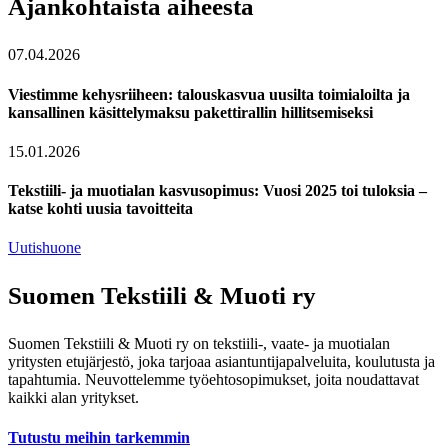
Ajankohtaista aiheesta
07.04.2026
Viestimme kehysriiheen: talouskasvua uusilta toimialoilta ja
kansallinen käsittelymaksu pakettirallin hillitsemiseksi
15.01.2026
Tekstiili- ja muotialan kasvusopimus: Vuosi 2025 toi tuloksia –
katse kohti uusia tavoitteita
Uutishuone
Suomen Tekstiili & Muoti ry
Suomen Tekstiili & Muoti ry on tekstiili-, vaate- ja muotialan
yritysten etujärjestö, joka tarjoaa asiantuntijapalveluita, koulutusta ja
tapahtumia. Neuvottelemme työehtosopimukset, joita noudattavat
kaikki alan yritykset.
Tutustu meihin tarkemmin