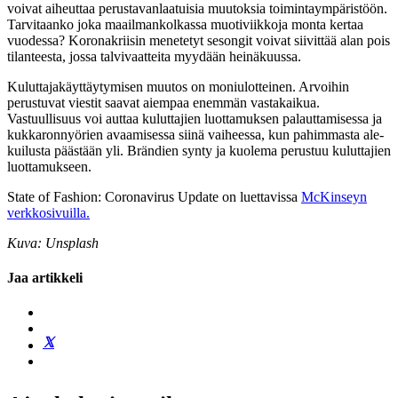
voivat aiheuttaa perustavanlaatuisia muutoksia toimintaympäristöön.
Tarvitaanko joka maailmankolkassa muotiviikkoja monta kertaa
vuodessa? Koronakriisin menetetyt sesongit voivat siivittää alan pois
tilanteesta, jossa talvivaatteita myydään heinäkuussa.
Kuluttajakäyttäytymisen muutos on moniulotteinen. Arvoihin
perustuvat viestit saavat aiempaa enemmän vastakaikua.
Vastuullisuus voi auttaa kuluttajien luottamuksen palauttamisessa ja
kukkaronnyörien avaamisessa siinä vaiheessa, kun pahimmasta ale-
kuilusta päästään yli. Brändien synty ja kuolema perustuu kuluttajien
luottamukseen.
State of Fashion: Coronavirus Update on luettavissa
McKinseyn
verkkosivuilla.
Kuva: Unsplash
Jaa artikkeli