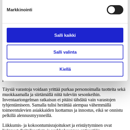
Kuluttajakäyttäytymisen muutos: Alehaukat iskevät ja
digiloikasta tulee digiräjähdys
Markkinointi
Alkuun hyvät uutiset: McKinseyn tutkimuksen mukaan 15
prosenttia asiakkaista Euroopassa ja Yhdysvalloissa otaksuu jatkossa
ostavansa ekologisempia ja sosiaalisesti vastuullisempia vaatteita.
Tosin 65 prosenttia kuluttajista odottaa vähentävänsä kuluttamista
Salli kaikki
vaatteisiin, samalla kun 40 prosenttia alentaa kokonaiskulutusta.
Koronakriisin vaikutukset kuluttajien talouteen tulevat paitsi
Salli valinta
vähentämään myyntiä pitkällä aikavälillä, luultavasti myös lisäämään
alennushintoja hyödyntävien ”alehaukkojen” osuutta. Keskihintaiset
tuotteet kärsivät eniten, koska alhaisimman ostovoiman
asiakasryhmät siirtyvät halvempiin tuotteisiin ja keskiluokan
Kiellä
kuluttajat kääntävät katseensa vahvasti ale-hinnoiteltuihin luksus- ja
premium-tuotteisiin.
Täysiä varastoja voidaan yrittää purkaa personoimalla tuotteita sekä
muokkaamalla ja siirtämällä niitä tuleviin sesonkeihin.
Inventaariongelman ratkaisun ei pitäisi tähdätä vain varastojen
tyhjentämiseen. Samalla tulisi herättää aiempaa vähemmällä
toimeentulevien asiakkaiden luottamus ja innostus, eikä se onnistu
pelkillä alennusmyynneillä.
Liikkumis- ja kokoontumisrajoitukset ja eristäytyminen ovat