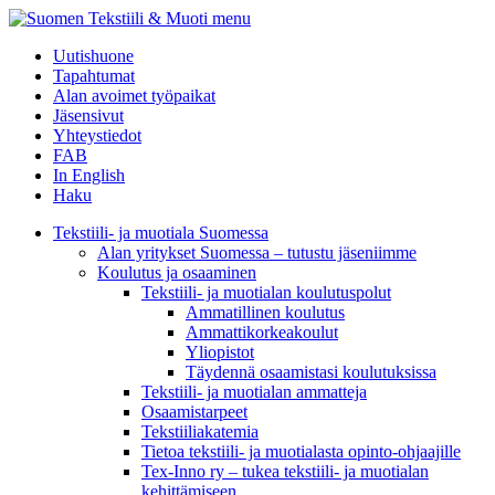
menu
Uutishuone
Tapahtumat
Alan avoimet työpaikat
Jäsensivut
Yhteystiedot
FAB
In English
Haku
Tekstiili- ja muotiala Suomessa
Alan yritykset Suomessa – tutustu jäseniimme
Koulutus ja osaaminen
Tekstiili- ja muotialan koulutuspolut
Ammatillinen koulutus
Ammattikorkeakoulut
Yliopistot
Täydennä osaamistasi koulutuksissa
Tekstiili- ja muotialan ammatteja
Osaamistarpeet
Tekstiiliakatemia
Tietoa tekstiili- ja muotialasta opinto-ohjaajille
Tex-Inno ry – tukea tekstiili- ja muotialan
kehittämiseen