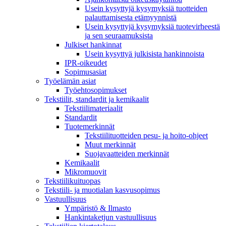
Usein kysyttyjä kysymyksiä tuotteiden
palauttamisesta etämyynnistä
Usein kysyttyjä kysymyksiä tuotevirheestä
ja sen seuraamuksista
Julkiset hankinnat
Usein kysyttyä julkisista hankinnoista
IPR-oikeudet
Sopimusasiat
Työelämän asiat
Työehto­sopimukset
Tekstiilit, standardit ja kemikaalit
Tekstiilimateriaalit
Standardit
Tuotemerkinnät
Tekstiilituotteiden pesu- ja hoito-ohjeet
Muut merkinnät
Suojavaatteiden merkinnät
Kemikaalit
Mikromuovit
Tekstiilikuitu­opas
Tekstiili- ja muotialan kasvusopimus
Vastuullisuus
Ympäristö & Ilmasto
Hankintaketjun vastuullisuus