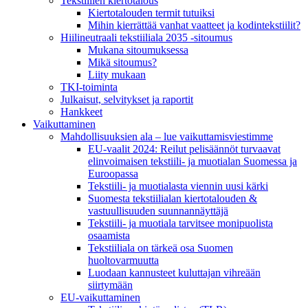
Tekstiilien kiertotalous
Kiertotalouden termit tutuiksi
Mihin kierrättää vanhat vaatteet ja kodintekstiilit?
Hiilineutraali tekstiiliala 2035 -sitoumus
Mukana sitoumuksessa
Mikä sitoumus?
Liity mukaan
TKI-toiminta
Julkaisut, selvitykset ja raportit
Hankkeet
Vaikuttaminen
Mahdollisuuksien ala – lue vaikuttamis­viestimme
EU-vaalit 2024: Reilut pelisäännöt turvaavat
elinvoimaisen tekstiili- ja muotialan Suomessa ja
Euroopassa
Tekstiili- ja muotialasta viennin uusi kärki
Suomesta tekstiilialan kiertotalouden &
vastuullisuuden suunnannäyttäjä
Tekstiili- ja muotiala tarvitsee monipuolista
osaamista
Tekstiiliala on tärkeä osa Suomen
huoltovarmuutta
Luodaan kannusteet kuluttajan vihreään
siirtymään
EU-vaikuttaminen