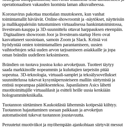
operationaalisen vakauden luomista laman alkuvaiheessa.
Koronavirus pakottaa muotialan muutokseen, kun vanhat
toimintamallit häviävät. Online-showroomit ja -näytökset, näytteisiin
ja mallikappaleisiin tutustuminen virtuaalisessa hankintatoimistossa,
livestream-kauppa ja 3D-suunnittelu ottavat harppauksen eteenpäin.
Digitaalinen showroom Joor ja livestream-startup Hero ovat
kasvattaneet suosiotaan, samoin Zoom ja Slack. Kriisiä voi
hyödyntää omien toimintamallien parantamiseen, uusien
vaihtoehtojen sekä uuden arvon tarjoamiseen asiakkaille ja jopa
oman brändin uudelleen keksimiseen.
Brändien on tuotava joustoa koko arvoketjuun. Tuotteet täytyy
saada markkinoille nopeammin ja kuluttajien tarpeisiin pitää
sopeutua. 3D-teknologia, virtuaali-samplet ja tekoälysovellukset
suunnittelussa tukevat kysyntäperusteiseen malliin siirtymistä ja
entistä nopeampaa päätöksentekoa. Japanilainen Asics lähetti
muotitoimittajille virtuaalilasit ja esitteli heille uusia kenkiään
hologrammitekniikalla.
Tuotannon siirtäminen Kaukoidästä lähemmäs kotipesää kiihtyy.
Tuotannon hajauttaminen useaan paikkaan ja arvoketjun
automatisointi tukevat tuotannon joustavuutta.
Peruutetut muotiviikot ja myöhempään ajankohtaan siirtyvät messut