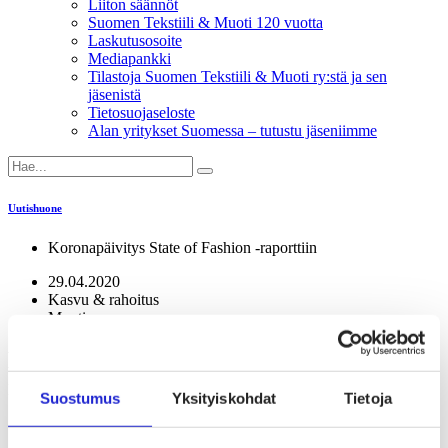
Liiton säännöt
Suomen Tekstiili & Muoti 120 vuotta
Laskutusosoite
Mediapankki
Tilastoja Suomen Tekstiili & Muoti ry:stä ja sen
jäsenistä
Tietosuojaseloste
Alan yritykset Suomessa – tutustu jäseniimme
Uutishuone
Koronapäivitys State of Fashion -raporttiin
29.04.2020
Kasvu & rahoitus
Muoti
Koronapäivitys State of Fashion -
raporttiin
Suostumus
Yksityiskohdat
Tietoja
Verkkomedia Business of Fashionin ja McKinsey-
konsulttiyrityksen vuosittain julkaisemaan muotialan