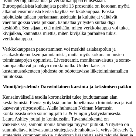
lisänneet digitalisaatiota ja verkkokauppaa entisestään.
Eurooppalaisista kuluttajista peräti 13 prosenttia on koronan myötä
alkanut ensimmäistä kertaa käyttää verkkokauppaa. Koska
rajoituksia tullaan purkamaan asteittain ja kuluttajat välttävät
väentungoksia vielä pitkään, kannattaa yritysten siirtää digi
keskiöön. Sen sijaan, että mietitään, miten verkkokauppa voi tukea
kivijalkaa, kannattaa miettiä, miten kivijalka parhaiten tukisi
verkkokauppaa.
Verkkokauppaan panostaminen voi merkitä asiakaspolun ja
asiakaskokemuksen parantamista, mutta myös kokonaan uusien
toimintatapojen oppimista. Livestreamit, monikanavaisuus ja some-
kauppa alkavat jo näkyä markkinoilla. Uuden kate- ja
kustannusrakenteen johdosta on odotettavissa liiketoimintamallien
muutoksia.
Muotijärjestelmä: Darwinilainen karsinta ja keksimisen pakko
Kansainvälisellä tasolla koronakriisi tulee jouduttamaan alan
keskittymistä. Pieniä yrityksiä joutuu lopettamaan toimintansa ja isot
kasvavat yritysostoilla. Alalla huhutaan Neiman Marcusin
konkurssista sekä sourcing-jätti Li & Fungin yksityistämisestä.
Laura Ashley joutui jo konkurssiin. Tavaratalokenttä on
vaikeuksissa, samoin monia brändejä myyvät putiikit. Yritysten on
suunniteltava tulevaisuutta strategisesti: rahoitus- ja yritysjärjestelyjä,
strategisia kumppanuuksia, tulovirran lisäämistä sekä taloudellisen ja