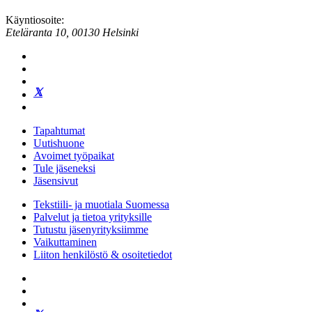
Käyntiosoite:
Eteläranta 10, 00130 Helsinki
Tapahtumat
Uutishuone
Avoimet työpaikat
Tule jäseneksi
Jäsensivut
Tekstiili- ja muotiala Suomessa
Palvelut ja tietoa yrityksille
Tutustu jäsenyrityksiimme
Vaikuttaminen
Liiton henkilöstö & osoitetiedot