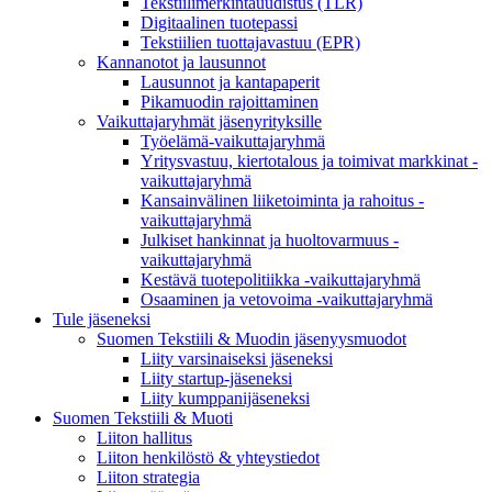
Tekstiilimerkintäuudistus (TLR)
Digitaalinen tuotepassi
Tekstiilien tuottajavastuu (EPR)
Kannanotot ja lausunnot
Lausunnot ja kantapaperit
Pikamuodin rajoittaminen
Vaikuttajaryhmät jäsenyrityksille
Työelämä-vaikuttajaryhmä
Yritysvastuu, kiertotalous ja toimivat markkinat -
vaikuttajaryhmä
Kansainvälinen liiketoiminta ja rahoitus -
vaikuttajaryhmä
Julkiset hankinnat ja huoltovarmuus -
vaikuttajaryhmä
Kestävä tuotepolitiikka​ -vaikuttajaryhmä
Osaaminen ja vetovoima -vaikuttajaryhmä
Tule jäseneksi
Suomen Tekstiili & Muodin jäsenyysmuodot
Liity varsinaiseksi jäseneksi
Liity startup-jäseneksi
Liity kumppani­jäseneksi
Suomen Tekstiili & Muoti
Liiton hallitus
Liiton henkilöstö & yhteystiedot
Liiton strategia