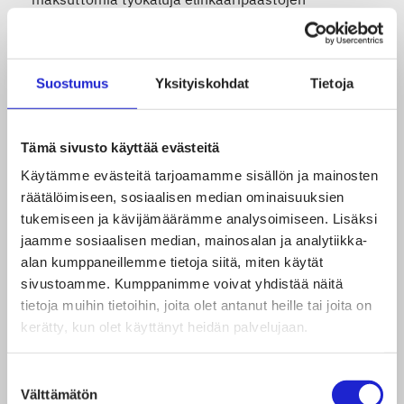
arviointiin.
Suostumus
Yksityiskohdat
Tietoja
Poikkisektoraaliset toimet tärkeä osa
kokonaisuutta
Tämä sivusto käyttää evästeitä
Suomen Tekstiili & Muoti pitää erittäin positiivisena,
Käytämme evästeitä tarjoamamme sisällön ja mainosten
että suunnitelmassa on huomioitu myös
räätälöimiseen, sosiaalisen median ominaisuuksien
tukemiseen ja kävijämäärämme analysoimiseen. Lisäksi
poikkisektoraaliset toimet, kuten julkisten
jaamme sosiaalisen median, mainosalan ja analytiikka-
hankintojen, kiertotalouden ja biotalouden avulla
alan kumppaneillemme tietoja siitä, miten käytät
saavutettavat päästövähennysmahdollisuudet.
sivustoamme. Kumppanimme voivat yhdistää näitä
tietoja muihin tietoihin, joita olet antanut heille tai joita on
kerätty, kun olet käyttänyt heidän palvelujaan.
Liitto pitää tärkeänä, että keskeisten
kiertotaloustoimien toteuttamiseksi ja
Suostumuksen
Välttämätön
päästövähennysten saavuttamiseksi
valinta