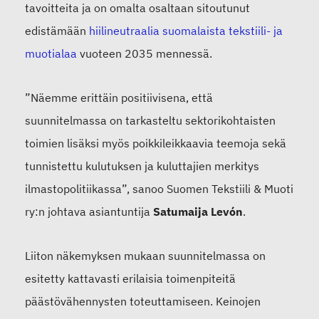
tavoitteita ja on omalta osaltaan sitoutunut
edistämään
hiilineutraalia suomalaista tekstiili- ja
muotialaa
vuoteen 2035 mennessä.
”Näemme erittäin positiivisena, että
suunnitelmassa on tarkasteltu sektorikohtaisten
toimien lisäksi myös poikkileikkaavia teemoja sekä
tunnistettu kulutuksen ja kuluttajien merkitys
ilmastopolitiikassa”, sanoo Suomen Tekstiili & Muoti
ry:n johtava asiantuntija
Satumaija Levón
.
Liiton näkemyksen mukaan suunnitelmassa on
esitetty kattavasti erilaisia toimenpiteitä
päästövähennysten toteuttamiseen. Keinojen