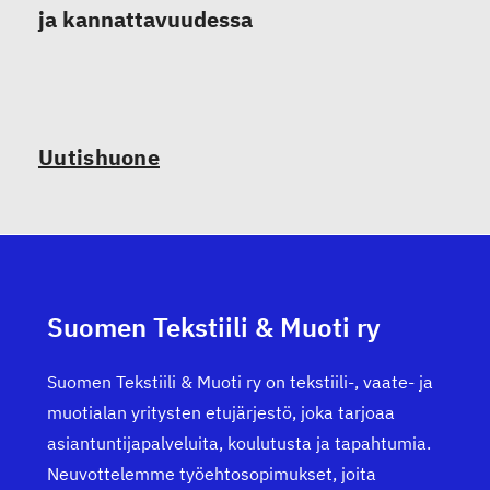
ja kannattavuudessa
Uutishuone
Suomen Tekstiili & Muoti ry
Suomen Tekstiili & Muoti ry on tekstiili-, vaate- ja
muotialan yritysten etujärjestö, joka tarjoaa
asiantuntijapalveluita, koulutusta ja tapahtumia.
Neuvottelemme työehtosopimukset, joita