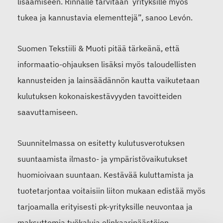
lisäämiseen. Rinnalle tarvitaan yrityksille myös
tukea ja kannustavia elementtejä”, sanoo Levón.
Suomen Tekstiili & Muoti pitää tärkeänä, että
informaatio-ohjauksen lisäksi myös taloudellisten
kannusteiden ja lainsäädännön kautta vaikutetaan
kulutuksen kokonaiskestävyyden tavoitteiden
saavuttamiseen.
Suunnitelmassa on esitetty kulutusverotuksen
suuntaamista ilmasto- ja ympäristövaikutukset
huomioivaan suuntaan. Kestävää kuluttamista ja
tuotetarjontaa voitaisiin liiton mukaan edistää myös
tarjoamalla erityisesti pk-yrityksille neuvontaa ja
maksuttomia työkaluja elinkaaripäästöjen