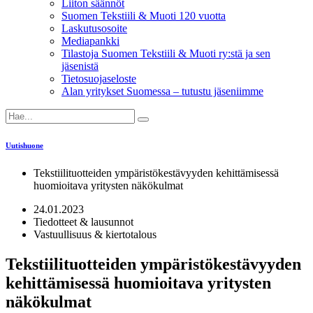
Liiton säännöt
Suomen Tekstiili & Muoti 120 vuotta
Laskutusosoite
Mediapankki
Tilastoja Suomen Tekstiili & Muoti ry:stä ja sen
jäsenistä
Tietosuojaseloste
Alan yritykset Suomessa – tutustu jäseniimme
Uutishuone
Tekstiilituotteiden ympäristökestävyyden kehittämisessä
huomioitava yritysten näkökulmat
24.01.2023
Tiedotteet & lausunnot
Vastuullisuus & kiertotalous
Tekstiilituotteiden ympäristökestävyyden
kehittämisessä huomioitava yritysten
näkökulmat