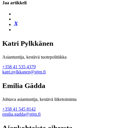
Jaa artikkeli
Katri Pylkkänen
Asiantuntija, kestävä tuotepolitiikka
+358 41 535 4379
katri.pylkkanen@stjm.fi
Emilia Gädda
Johtava asiantuntija, kestävä liiketoiminta
+358 41 545 8142
emilia.gadda@stjm.fi
Ajankohtaista aiheesta