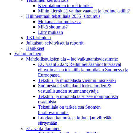
Tekstiilien kiertotalous
Kiertotalouden termit tutuiksi
Mihin kierrättää vanhat vaatteet ja kodintekstiilit?
Hiilineutraali tekstiiliala 2035 -sitoumus
Mukana sitoumuksessa
Mikä sitoumus?
Liity mukaan
TKI-toiminta
Julkaisut, selvitykset ja raportit
Hankkeet
Vaikuttaminen
Mahdollisuuksien ala – lue vaikuttamis­viestimme
EU-vaalit 2024: Reilut pelisäännöt turvaavat
elinvoimaisen tekstiili- ja muotialan Suomessa ja
Euroopassa
Tekstiili- ja muotialasta viennin uusi kärki
Suomesta tekstiilialan kiertotalouden &
vastuullisuuden suunnannäyttäjä
Tekstiili- ja muotiala tarvitsee monipuolista
osaamista
Tekstiiliala on tärkeä osa Suomen
huoltovarmuutta
Luodaan kannusteet kuluttajan vihreään
siirtymään
EU-vaikuttaminen