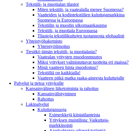
Tekstiili- ja muotialan tilastot
Miten tekstiili- ja vaatealalla menee Suomessa?
Vaatteiden ja kodintekstiilien kuluttajamarkkina
Suomessa ja Euroopassa
Tekstiilin ja muodin ulkomaankauppa
Tekstiili- ja muotiala Euroopassa
Tilastoja tekstiilikuitujen tuotannosta globaalisti
Yhteistyö­hakemisto
Yhteistyöilmoitus
Tiesitkö tämän tekstiili- ja muotialasta?
Vaatealan yritysten muodonmuutos
Miksi yritykset valmistuttavat tuotteita eri maissa?
Mistä vaatteen hinta muodostuu?
Tekstiiliä on kaikkialla!
Vaatteen pitkä matka raaka-aineesta kuluttajalle
Palvelut ja tietoa yrityksille
Kansainvälinen liiketoiminta ja rahoitus
Kansain­välistyminen
Rahoitus
Lakipalvelut
Kuluttajansuoja
Esimerkkejä kiistatilanteista
Yrityksen muistilista: Vaikuttaja­
markkinointi
Ajankohtaista oikeuskäytäntöä