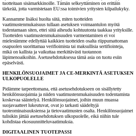
tuotteitaan sisämarkkinoille. Tämän selkeyttäminen on erittäin
tärkeää, jotta varmistetaan EU:ssa toimivien yritysten kilpailukyky.
Kannamme lisäksi huolta siitä, miten tuotteiden
vaatimustenmukaisuus tullaan asetuksen voimaantulon myötä
todentamaan siten, ettei siitä aiheudu kohtuutonta taakkaa yrityksille.
Tuotteiden vaatimustenmukaisuuden varmentaminen ei voi
mielestämme edellyttää kaikkien tuotteiden osalta riippumattoman
osapuolen suorittamaa verifioimista tai maksullisia sertifiointeja,
mikä on kallista ja vaikuttaa merkittävästi tuotannon
läpimenoaikoihin. Asetusehdotuksessa tämä asia on tuotu esiin
epäselvästi.
HENKILÖNSUOJAIMET JA CE-MERKINTÄ ASETUKSEN
ULKOPUOLELLE
Pidämme tarpeettomana, että asetusehdotukseen on sisällytetty
henkilönsuojaimia ja niiden vaatimustenmukaisuuden todentamista
koskevaa sääntelyä. Henkilönsuojaimet, joihin muun muassa
suojavaatteet lukeutuvat, ovat jo tarkasti säädeltyjä
tuoteominaisuuksiensa ja tietovaatimusten osalta. Henkilönsuojaimet
tulisikin jättää asetusehdotuksen ulkopuolelle, eikä niihin tule
kohdistaa ekosuunnitteluvaatimuksia.
DIGITAALINEN TUOTEPASSI