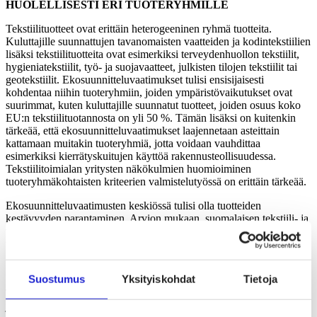
HUOLELLISESTI ERI TUOTERYHMILLE
Tekstiilituotteet ovat erittäin heterogeeninen ryhmä tuotteita.
Kuluttajille suunnattujen tavanomaisten vaatteiden ja kodintekstiilien
lisäksi tekstiilituotteita ovat esimerkiksi terveydenhuollon tekstiilit,
hygieniatekstiilit, työ- ja suojavaatteet, julkisten tilojen tekstiilit tai
geotekstiilit. Ekosuunnitteluvaatimukset tulisi ensisijaisesti
kohdentaa niihin tuoteryhmiin, joiden ympäristövaikutukset ovat
suurimmat, kuten kuluttajille suunnatut tuotteet, joiden osuus koko
EU:n tekstiilituotannosta on yli 50 %. Tämän lisäksi on kuitenkin
tärkeää, että ekosuunnitteluvaatimukset laajennetaan asteittain
kattamaan muitakin tuoteryhmiä, jotta voidaan vauhdittaa
esimerkiksi kierrätyskuitujen käyttöä rakennusteollisuudessa.
Tekstiilitoimialan yritysten näkökulmien huomioiminen
tuoteryhmäkohtaisten kriteerien valmistelutyössä on erittäin tärkeää.
Ekosuunnitteluvaatimusten keskiössä tulisi olla tuotteiden
kestävyyden parantaminen. Arvion mukaan, suomalaisen tekstiili- ja
vaatetusalan epäsuorista (scope 3) päästöistä 89 % aiheutuu
tekstiilikuitujen ja materiaalien tuotannosta. Tuplaamalla tuotteiden
käyttöikä, voitaisiin toimialan globaaleista päästöistä vähentää
lähes
puolet
.
Suostumus
Yksityiskohdat
Tietoja
Tuotteiden ympäristövaikutusten arviointiin tarvitaan yhdenmukaiset
ja tuoteryhmäkohtaiset laskentamenetelmät, jotka mahdollistavat