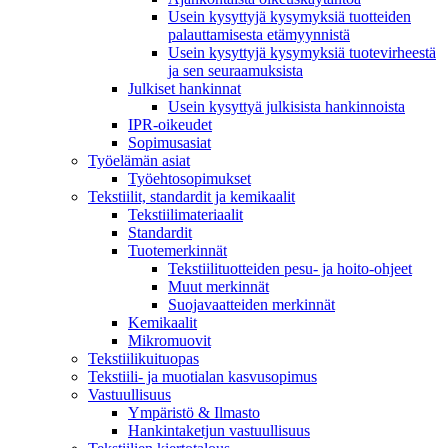
Usein kysyttyjä kysymyksiä tuotteiden
palauttamisesta etämyynnistä
Usein kysyttyjä kysymyksiä tuotevirheestä
ja sen seuraamuksista
Julkiset hankinnat
Usein kysyttyä julkisista hankinnoista
IPR-oikeudet
Sopimusasiat
Työelämän asiat
Työehto­sopimukset
Tekstiilit, standardit ja kemikaalit
Tekstiilimateriaalit
Standardit
Tuotemerkinnät
Tekstiilituotteiden pesu- ja hoito-ohjeet
Muut merkinnät
Suojavaatteiden merkinnät
Kemikaalit
Mikromuovit
Tekstiilikuitu­opas
Tekstiili- ja muotialan kasvusopimus
Vastuullisuus
Ympäristö & Ilmasto
Hankintaketjun vastuullisuus