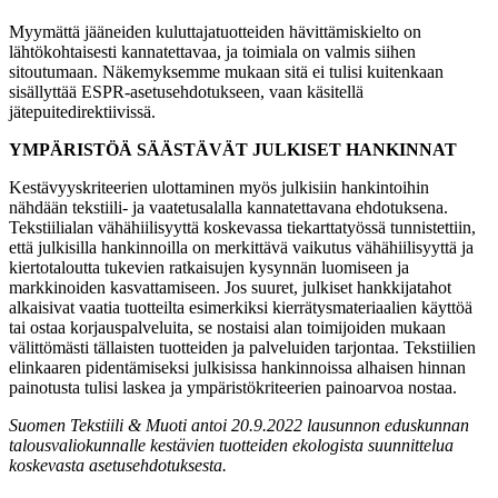
Myymättä jääneiden kuluttajatuotteiden hävittämiskielto on
lähtökohtaisesti kannatettavaa, ja toimiala on valmis siihen
sitoutumaan. Näkemyksemme mukaan sitä ei tulisi kuitenkaan
sisällyttää ESPR-asetusehdotukseen, vaan käsitellä
jätepuitedirektiivissä.
YMPÄRISTÖÄ SÄÄSTÄVÄT JULKISET HANKINNAT
Kestävyyskriteerien ulottaminen myös julkisiin hankintoihin
nähdään tekstiili- ja vaatetusalalla kannatettavana ehdotuksena.
Tekstiilialan vähähiilisyyttä koskevassa tiekarttatyössä tunnistettiin,
että julkisilla hankinnoilla on merkittävä vaikutus vähähiilisyyttä ja
kiertotaloutta tukevien ratkaisujen kysynnän luomiseen ja
markkinoiden kasvattamiseen. Jos suuret, julkiset hankkijatahot
alkaisivat vaatia tuotteilta esimerkiksi kierrätysmateriaalien käyttöä
tai ostaa korjauspalveluita, se nostaisi alan toimijoiden mukaan
välittömästi tällaisten tuotteiden ja palveluiden tarjontaa. Tekstiilien
elinkaaren pidentämiseksi julkisissa hankinnoissa alhaisen hinnan
painotusta tulisi laskea ja ympäristökriteerien painoarvoa nostaa.
Suomen Tekstiili & Muoti antoi 20.9.2022 lausunnon eduskunnan
talousvaliokunnalle kestävien tuotteiden ekologista suunnittelua
koskevasta asetusehdotuksesta.