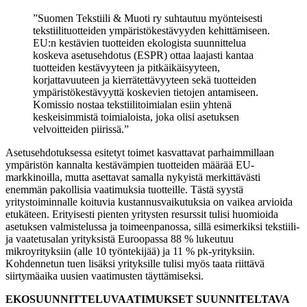
Suomen Tekstiili & Muoti ry suhtautuu myönteisesti
tekstiilituotteiden ympäristökestävyyden kehittämiseen.
EU:n kestävien tuotteiden ekologista suunnittelua
koskeva asetusehdotus (ESPR) ottaa laajasti kantaa
tuotteiden kestävyyteen ja pitkäikäisyyteen,
korjattavuuteen ja kierrätettävyyteen sekä tuotteiden
ympäristökestävyyttä koskevien tietojen antamiseen.
Komissio nostaa tekstiilitoimialan esiin yhtenä
keskeisimmistä toimialoista, joka olisi asetuksen
velvoitteiden piirissä.
Asetusehdotuksessa esitetyt toimet kasvattavat parhaimmillaan
ympäristön kannalta kestävämpien tuotteiden määrää EU-
markkinoilla, mutta asettavat samalla nykyistä merkittävästi
enemmän pakollisia vaatimuksia tuotteille. Tästä syystä
yritystoiminnalle koituvia kustannusvaikutuksia on vaikea arvioida
etukäteen. Erityisesti pienten yritysten resurssit tulisi huomioida
asetuksen valmistelussa ja toimeenpanossa, sillä esimerkiksi tekstiili-
ja vaatetusalan yrityksistä Euroopassa 88 % lukeutuu
mikroyrityksiin (alle 10 työntekijää) ja 11 % pk-yrityksiin.
Kohdennetun tuen lisäksi yrityksille tulisi myös taata riittävä
siirtymäaika uusien vaatimusten täyttämiseksi.
EKOSUUNNITTELUVAATIMUKSET SUUNNITELTAVA