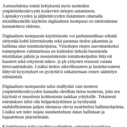
Asetusehdotus toimii kehyksenä myös tuotteiden
ympäristökestävyyttä koskevien tietojen antamiseen.
Läpinäkyvyyden ja jäljitettävyyden lisääminen ottamalla
tekstiilituotteille käyttöön digitaalinen tuotepassi on mielestämme
kannatettava ehdotus.
Digitaalisen tuotepassin käyttöönotto voi parhaimmillaan edistää
siirtymää kohti kiertotaloutta sekä parantaa tiedon jakamista ja
hallintaa alan toimitusketjuissa. Visioitujen etujen saavuttamiseksi
toimenpiteen valmistelussa on kuitenkin tärkeää huomioida
tekstiilialan pitkiin ja moniulotteisiin toimitusketjuihin liittyvät
haasteet sekä erityisesti mikro- ja pk-yritysten resurssit vastata
tietovaatimuksiin. Lisäksi tiedon oikeellisuuteen ja luotettavuuteen
liittyvät kysymykset on pystyttävä ratkaisemaan ennen sääntelyn
edistämistä.
Digitaalisen tuotepassiin tulisi sisällyttää vain tuotteen
ympäristökestävyyden kannalta oleellista tietoa tuotteista, jotta sen
käytöstä ei muodostu kohtuutonta taakkaa yrityksille. Teknisesti
toteutuksen tulisi olla helppokäyttöinen ja hyödyntää
mahdollisimman paljon olemassa olevia tuotetiedon hallintaohjelmia.
Lisäksi sen tulee nojata standardoituun datan hallintaan ja
hajautettuun järjestelmään.
Käyttöönoton tulisi tapahtua vaiheittain, yritysten kyvykkyys