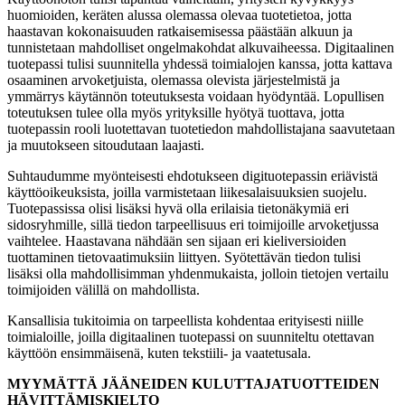
huomioiden, keräten alussa olemassa olevaa tuotetietoa, jotta
haastavan kokonaisuuden ratkaisemisessa päästään alkuun ja
tunnistetaan mahdolliset ongelmakohdat alkuvaiheessa. Digitaalinen
tuotepassi tulisi suunnitella yhdessä toimialojen kanssa, jotta kattava
osaaminen arvoketjuista, olemassa olevista järjestelmistä ja
ymmärrys käytännön toteutuksesta voidaan hyödyntää. Lopullisen
toteutuksen tulee olla myös yrityksille hyötyä tuottava, jotta
tuotepassin rooli luotettavan tuotetiedon mahdollistajana saavutetaan
ja muutokseen sitoudutaan laajasti.
Suhtaudumme myönteisesti ehdotukseen digituotepassin eriävistä
käyttöoikeuksista, joilla varmistetaan liikesalaisuuksien suojelu.
Tuotepassissa olisi lisäksi hyvä olla erilaisia tietonäkymiä eri
sidosryhmille, sillä tiedon tarpeellisuus eri toimijoille arvoketjussa
vaihtelee. Haastavana nähdään sen sijaan eri kieliversioiden
tuottaminen tietovaatimuksiin liittyen. Syötettävän tiedon tulisi
lisäksi olla mahdollisimman yhdenmukaista, jolloin tietojen vertailu
toimijoiden välillä on mahdollista.
Kansallisia tukitoimia on tarpeellista kohdentaa erityisesti niille
toimialoille, joilla digitaalinen tuotepassi on suunniteltu otettavan
käyttöön ensimmäisenä, kuten tekstiili- ja vaatetusala.
MYYMÄTTÄ JÄÄNEIDEN KULUTTAJATUOTTEIDEN
HÄVITTÄMISKIELTO