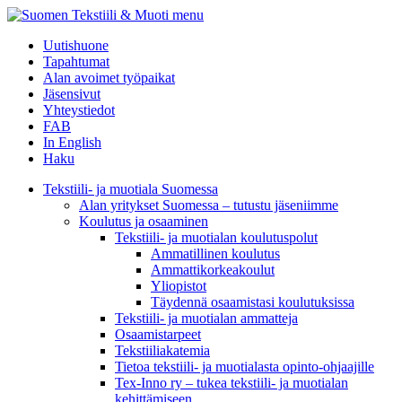
menu
Uutishuone
Tapahtumat
Alan avoimet työpaikat
Jäsensivut
Yhteystiedot
FAB
In English
Haku
Tekstiili- ja muotiala Suomessa
Alan yritykset Suomessa – tutustu jäseniimme
Koulutus ja osaaminen
Tekstiili- ja muotialan koulutuspolut
Ammatillinen koulutus
Ammattikorkeakoulut
Yliopistot
Täydennä osaamistasi koulutuksissa
Tekstiili- ja muotialan ammatteja
Osaamistarpeet
Tekstiiliakatemia
Tietoa tekstiili- ja muotialasta opinto-ohjaajille
Tex-Inno ry – tukea tekstiili- ja muotialan
kehittämiseen