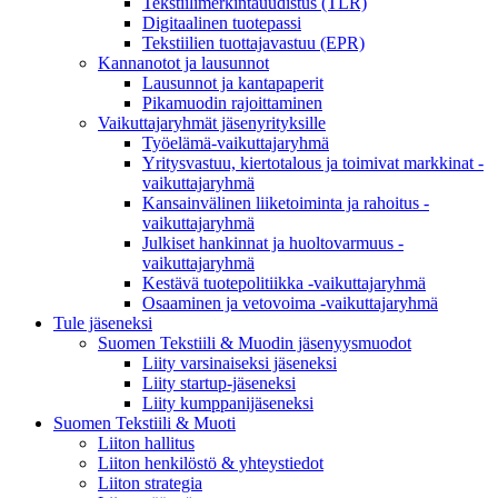
Tekstiilimerkintäuudistus (TLR)
Digitaalinen tuotepassi
Tekstiilien tuottajavastuu (EPR)
Kannanotot ja lausunnot
Lausunnot ja kantapaperit
Pikamuodin rajoittaminen
Vaikuttajaryhmät jäsenyrityksille
Työelämä-vaikuttajaryhmä
Yritysvastuu, kiertotalous ja toimivat markkinat -
vaikuttajaryhmä
Kansainvälinen liiketoiminta ja rahoitus -
vaikuttajaryhmä
Julkiset hankinnat ja huoltovarmuus -
vaikuttajaryhmä
Kestävä tuotepolitiikka​ -vaikuttajaryhmä
Osaaminen ja vetovoima -vaikuttajaryhmä
Tule jäseneksi
Suomen Tekstiili & Muodin jäsenyysmuodot
Liity varsinaiseksi jäseneksi
Liity startup-jäseneksi
Liity kumppani­jäseneksi
Suomen Tekstiili & Muoti
Liiton hallitus
Liiton henkilöstö & yhteystiedot
Liiton strategia