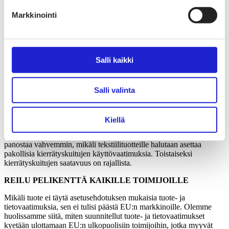
liittyviä velvoitteita. Kierrätyskuitujen käytön kasvattaminen on
Markkinointi
kannatettavaa päästöjen vähentämisen sekä luonnon
monimuotoisuuden näkökulmasta ja tasapuoliset velvoitteet
vauhdittavat alan siirtymää kohti kiertotaloutta.
On syytä kuitenkin huomioida, että tällä hetkellä markkinoilla olevat
Salli kaikki
kierrätyskuidut eivät sovellu kaikkiin tuotteisiin ja niiden käyttö
saattaa olla ristiriidassa tuotteiden laadun ja pitkäikäisyyden kanssa.
Tekstiilialalla kierrätyskuidut ovat vielä suurimmaksi osaksi
mekaanisesti kierrätettyjä kuituja, joiden laatu ei vastaa neitseellisiä
Salli valinta
kuituja, mikä tulisi ottaa huomioon laatukriteerien laadinnassa.
Tuotteita koskevat kierrätyskuituvaatimukset tulisikin pitää
maltillisina. Jo pieni osuus kierrätyskuituja säännönmukaisesti
Kiellä
käytettynä tuo mukanaan myönteisiä vaikutuksia. Lisäksi eri
kierrätysmenetelmiin, kuten kemialliseen kierrätykseen, tulee
panostaa vahvemmin, mikäli tekstiilituotteille halutaan asettaa
pakollisia kierrätyskuitujen käyttövaatimuksia. Toistaiseksi
kierrätyskuitujen saatavuus on rajallista.
REILU PELIKENTTÄ KAIKILLE TOIMIJOILLE
Mikäli tuote ei täytä asetusehdotuksen mukaisia tuote- ja
tietovaatimuksia, sen ei tulisi päästä EU:n markkinoille. Olemme
huolissamme siitä, miten suunnitellut tuote- ja tietovaatimukset
kyetään ulottamaan EU:n ulkopuolisiin toimijoihin, jotka myyvät