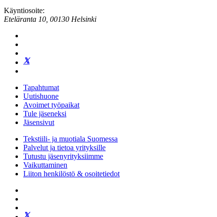
Käyntiosoite:
Eteläranta 10, 00130 Helsinki
Tapahtumat
Uutishuone
Avoimet työpaikat
Tule jäseneksi
Jäsensivut
Tekstiili- ja muotiala Suomessa
Palvelut ja tietoa yrityksille
Tutustu jäsenyrityksiimme
Vaikuttaminen
Liiton henkilöstö & osoitetiedot