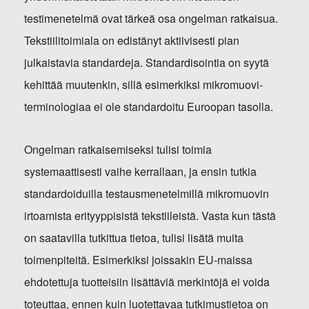
testimenetelmä ovat tärkeä osa ongelman ratkaisua.
Tekstiilitoimiala on edistänyt aktiivisesti pian
julkaistavia standardeja. Standardisointia on syytä
kehittää muutenkin, sillä esimerkiksi mikromuovi-
terminologiaa ei ole standardoitu Euroopan tasolla.
Ongelman ratkaisemiseksi tulisi toimia
systemaattisesti vaihe kerrallaan, ja ensin tutkia
standardoiduilla testausmenetelmillä mikromuovin
irtoamista erityyppisistä tekstiileistä. Vasta kun tästä
on saatavilla tutkittua tietoa, tulisi lisätä muita
toimenpiteitä. Esimerkiksi joissakin EU-maissa
ehdotettuja tuotteisiin lisättäviä merkintöjä ei voida
toteuttaa, ennen kuin luotettavaa tutkimustietoa on