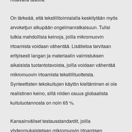
On tärkeää, että tekstiilitoimialalla keskitytään myös
arvoketjun alkupään ongelmanratkaisuun. Tulisi
tutkia mahdollisia keinoja, joilla mikromuovin
irtoamista voidaan vähentää. Lisätietoa tarvitaan
erityisesti langan ja materiaalin valmistuksen
aikaisista tuotantotavoista, joilla voidaan vähentää
mikromuovin irtoamista tekstiilituotteista.
Synteettisten tekokuitujen käytön kieltäminen ei ole
realistinen keino, sillä niiden osuus globaalista
kuitutuotannosta on noin 65 %.
Kansainväliset testausstandardit, joilla
yhdenmukaistetaan mikromuovin irtoamisen