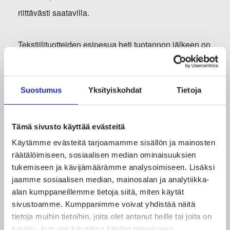
riittävästi saatavilla.
Tekstiilituotteiden esipesua heti tuotannon jälkeen on
myös ehdotettu mahdolliseksi ratkaisuksi
mikromuoviongelmaan. Tekstiilituotteiden
Suostumus
Yksityiskohdat
Tietoja
toimitusketjut ovat kuitenkin pitkiä ja kansainvälisiä
eikä sääntely tuotteiden esipesusta tuotannon
jälkeen ole riittävä keino, sillä siihen ei voida
Tämä sivusto käyttää evästeitä
useinkaan vaikuttaa EU-lainsäädännön kautta.
Käytämme evästeitä tarjoamamme sisällön ja mainosten
räätälöimiseen, sosiaalisen median ominaisuuksien
tukemiseen ja kävijämäärämme analysoimiseen. Lisäksi
Myöskään ehdotetut pesukoneisiin lisättävät
jaamme sosiaalisen median, mainosalan ja analytiikka-
suodattimet eivät ole tehokas keino puuttua
alan kumppaneillemme tietoja siitä, miten käytät
sivustoamme. Kumppanimme voivat yhdistää näitä
globaaliin ongelmaan, sillä ne nojaavat kuluttajien
tietoja muihin tietoihin, joita olet antanut heille tai joita on
oikeanlaiseen toimintaan ja parhaimmillaankin
kerätty, kun olet käyttänyt heidän palvelujaan.