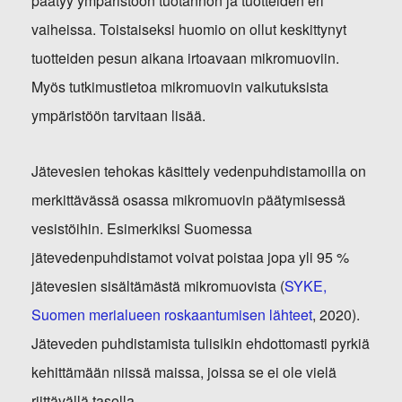
päätyy ympäristöön tuotannon ja tuotteiden eri
vaiheissa. Toistaiseksi huomio on ollut keskittynyt
tuotteiden pesun aikana irtoavaan mikromuoviin.
Myös tutkimustietoa mikromuovin vaikutuksista
ympäristöön tarvitaan lisää.
Jätevesien tehokas käsittely vedenpuhdistamoilla on
merkittävässä osassa mikromuovin päätymisessä
vesistöihin. Esimerkiksi Suomessa
jätevedenpuhdistamot voivat poistaa jopa yli 95 %
jätevesien sisältämästä mikromuovista (
SYKE,
Suomen merialueen roskaantumisen lähteet
, 2020).
Jäteveden puhdistamista tulisikin ehdottomasti pyrkiä
kehittämään niissä maissa, joissa se ei ole vielä
riittävällä tasolla.