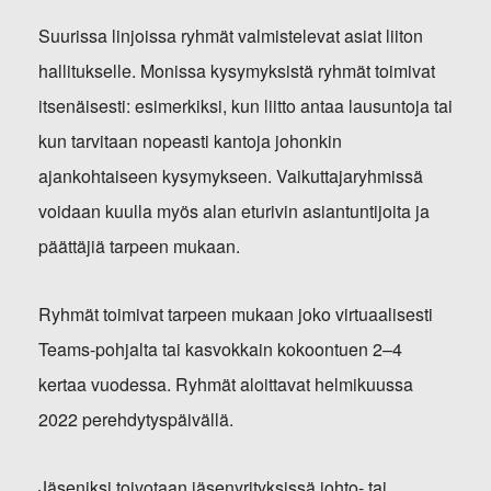
Suurissa linjoissa ryhmät valmistelevat asiat liiton
hallitukselle. Monissa kysymyksistä ryhmät toimivat
itsenäisesti: esimerkiksi, kun liitto antaa lausuntoja tai
kun tarvitaan nopeasti kantoja johonkin
ajankohtaiseen kysymykseen. Vaikuttajaryhmissä
voidaan kuulla myös alan eturivin asiantuntijoita ja
päättäjiä tarpeen mukaan.
Ryhmät toimivat tarpeen mukaan joko virtuaalisesti
Teams-pohjalta tai kasvokkain kokoontuen 2–4
kertaa vuodessa. Ryhmät aloittavat helmikuussa
2022 perehdytyspäivällä.
Jäseniksi toivotaan jäsenyrityksissä johto- tai