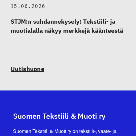
15.06.2026
STJM:n suhdannekysely: Tekstiili- ja
muotialalla näkyy merkkejä käänteestä
Uutishuone
Suomen Tekstiili & Muoti ry
Suomen Tekstiili & Muoti ry on tekstiili-, vaate- ja