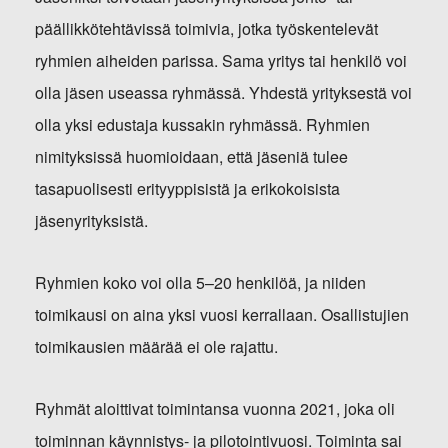
päällikkötehtävissä toimivia, jotka työskentelevät
ryhmien aiheiden parissa. Sama yritys tai henkilö voi
olla jäsen useassa ryhmässä. Yhdestä yrityksestä voi
olla yksi edustaja kussakin ryhmässä. Ryhmien
nimityksissä huomioidaan, että jäseniä tulee
tasapuolisesti erityyppisistä ja erikokoisista
jäsenyrityksistä.
Ryhmien koko voi olla 5–20 henkilöä, ja niiden
toimikausi on aina yksi vuosi kerrallaan. Osallistujien
toimikausien määrää ei ole rajattu.
Ryhmät aloittivat toimintansa vuonna 2021, joka oli
toiminnan käynnistys- ja pilotointivuosi. Toiminta sai