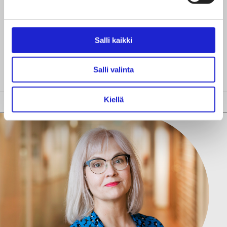
Toimitusjohtaja
+358 40 538 4541
Salli kaikki
MARJA-
LIISA.PERMIKANGAS@STJM.FI
Salli valinta
Kiellä