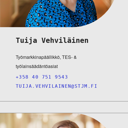
Tuija Vehviläinen
Työmarkkinapäällikkö, TES- &
työlainsäädäntöasiat
+358 40 751 9543
TUIJA.VEHVILAINEN@STJM.FI