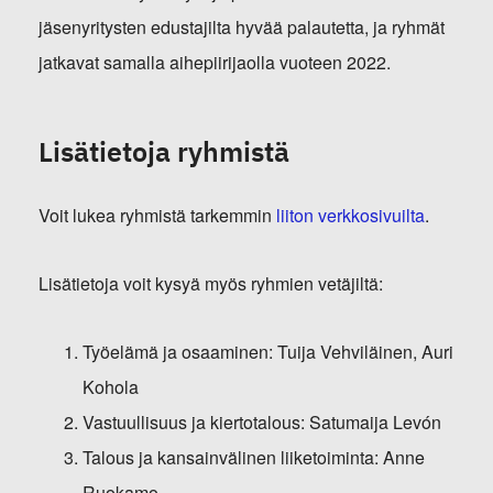
jäsenyritysten edustajilta hyvää palautetta, ja ryhmät
jatkavat samalla aihepiirijaolla vuoteen 2022.
Lisätietoja ryhmistä
Voit lukea ryhmistä tarkemmin
liiton verkkosivuilta
.
Lisätietoja voit kysyä myös ryhmien vetäjiltä:
Työelämä ja osaaminen:
Tuija Vehviläinen
,
Auri
Kohola
Vastuullisuus ja kiertotalous:
Satumaija Levón
Talous ja kansainvälinen liiketoiminta:
Anne
Ruokamo