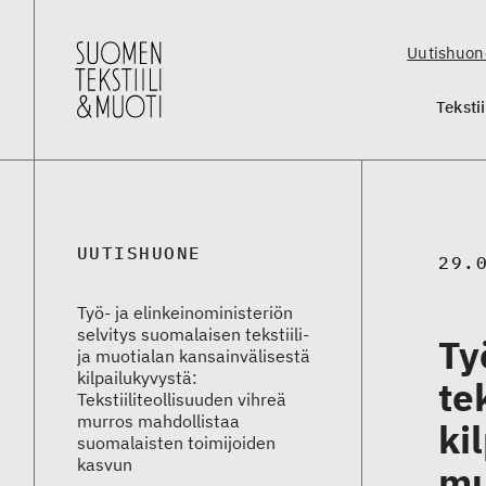
Uutishuon
Teksti
UUTISHUONE
29.
Työ- ja elinkeinoministeriön
selvitys suomalaisen tekstiili-
Ty
ja muotialan kansainvälisestä
kilpailukyvystä:
te
Tekstiiliteollisuuden vihreä
murros mahdollistaa
ki
suomalaisten toimijoiden
kasvun
mu