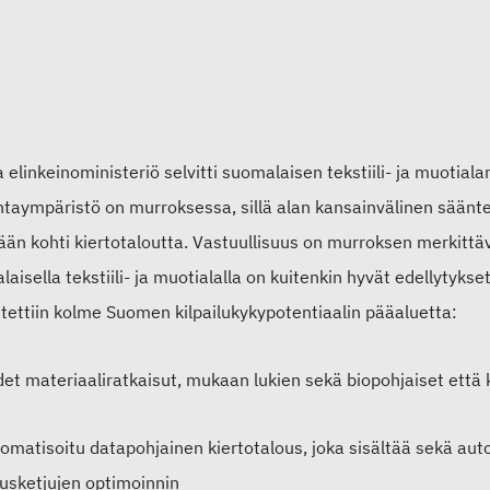
a elinkeinoministeriö selvitti suomalaisen tekstiili- ja muotiala
taympäristö on murroksessa, sillä alan kansainvälinen sääntel
än kohti kiertotaloutta. Vastuullisuus on murroksen merkittä
aisella tekstiili- ja muotialalla on kuitenkin hyvät edellytyk
stettiin kolme Suomen kilpailukykypotentiaalin pääaluetta:
det materiaaliratkaisut, mukaan lukien sekä biopohjaiset että 
omatisoitu datapohjainen kiertotalous, joka sisältää sekä aut
tusketjujen optimoinnin