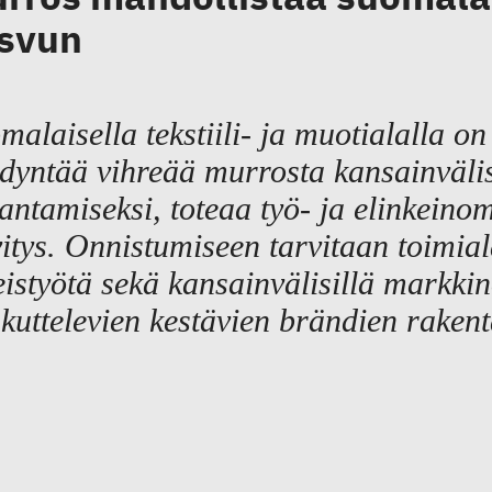
svun
malaisella tekstiili- ja muotialalla on
dyntää vihreää murrosta kansainvälis
antamiseksi, toteaa työ- ja elinkeinom
vitys. Onnistumiseen tarvitaan toimial
eistyötä sekä kansainvälisillä markkin
kuttelevien kestävien brändien raken