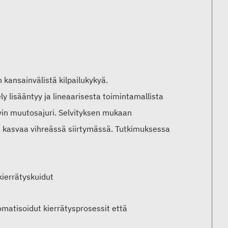
n kansainvälistä kilpailukykyä.
y lisääntyy ja lineaarisesta toimintamallista
vin muutosajuri. Selvityksen mukaan
set kasvaa vihreässä siirtymässä. Tutkimuksessa
kierrätyskuidut
omatisoidut kierrätysprosessit että