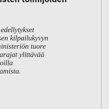
 edellytykset
en kilpailukyvyn
inisteriön tuore
arajat ylittävää
oilla
tamista.