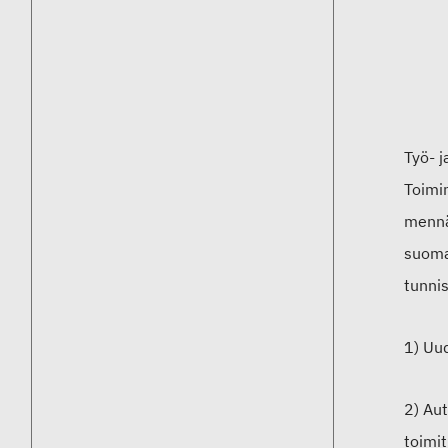
Työ- j
Toimin
mennä
suomal
tunni
1) Uu
2) Aut
toimi