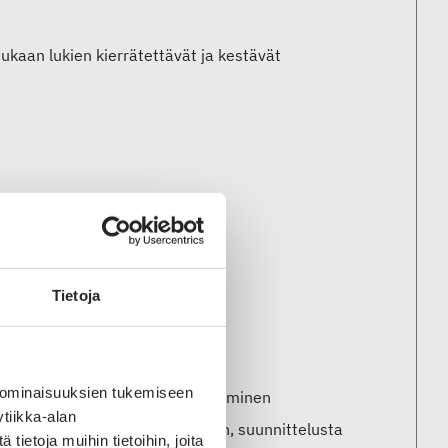
 mukaan lukien kierrätettävät ja kestävät
Tietoja
din rakentaminen
 ominaisuuksien tukemiseen
 valjastaa, mutta tämän onnistuminen
tiikka-alan
viitataan koko tekstiiliarvoketjuun, suunnittelusta
ietoja muihin tietoihin, joita