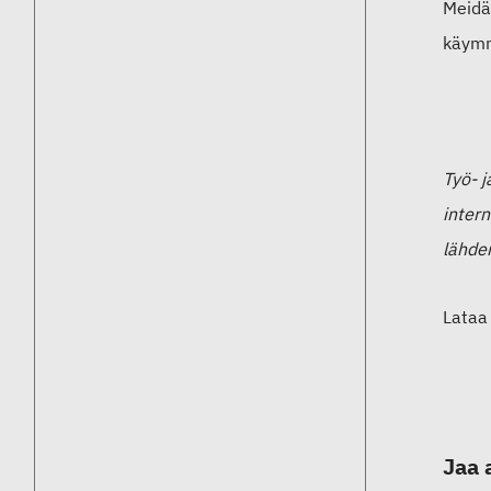
Meidän
käymm
Työ- j
intern
lähdem
Lataa 
Jaa 