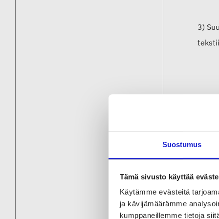
3) Suu
tekstii
Suostumus
Raj
onn
Tämä sivusto käyttää eväste
Käytämme evästeitä tarjoama
Toimi
ja kävijämäärämme analysoim
edelly
kumppaneillemme tietoja siitä