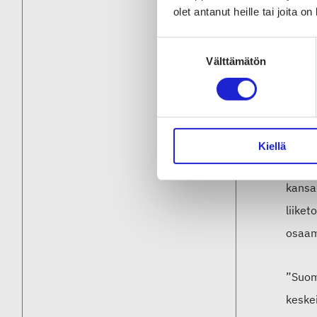
aina v
olet antanut heille tai joita o
tekno
Suostumuksen
Välttämätön
valinta
“Alan
aloje
asian
Kiellä
Selvi
kansai
liike
osaam
”Suoma
keske