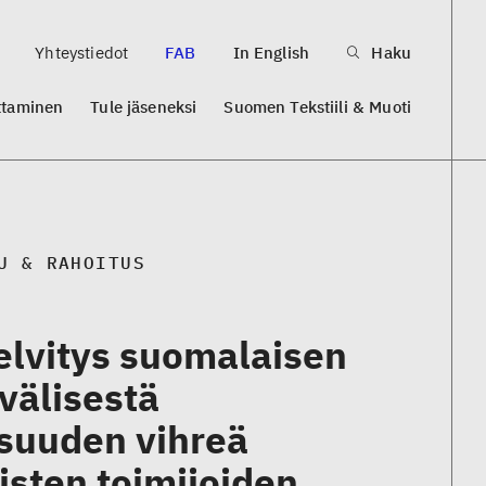
Yhteystiedot
FAB
In English
Haku
ttaminen
Tule jäseneksi
Suomen Tekstiili & Muoti
U & RAHOITUS
selvitys suomalaisen
nvälisestä
lisuuden vihreä
sten toimijoiden