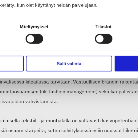
almistukseen ja kierrätykseen asti ulottuvaa yhteistyötä, joka 
n kerätty, kun olet käyttänyt heidän palvelujaan.
logiaan.
Mieltymykset
Tilastot
 jo olemassa olevaa ekosysteemiä, johon kytkeytyvät myös rahoi
n kanssa
tulee vahvistaa entisestään”, toteaa kansainvälisen l
tuntija
Anne Ruokamo
Suomen Tekstiili & Muoti ry:stä.
Salli valinta
tyksessä nostettiin toisena onnistumisen edellytyksenä esiin
k
nvälisessä kilpailussa tarvitaan.
Vastuullisen brändin rakenta
toimintaosaamisen (nk. fashion management) sekä kaupallistam
isvajeiden vahvistamista.
laisella tekstiili- ja muotialalla on valtavasti kasvupotentia
isiä osaamistarpeita, kuten selvityksessä esiin noussut liiket