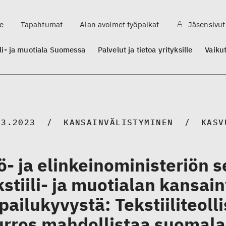
e
Tapahtumat
Alan avoimet työpaikat
Jäsensivut
ili- ja muotiala Suomessa
Palvelut ja tietoa yrityksille
Vaiku
03.2023
KANSAINVÄLISTYMINEN
KASV
ö- ja elinkeinoministeriön 
kstiili- ja muotialan kansai
lpailukyvystä: Tekstiiliteol
rros mahdollistaa suomalai