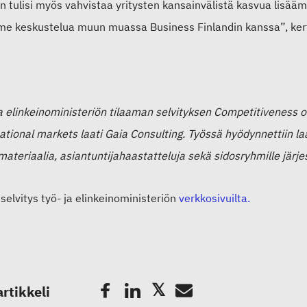
 tulisi myös vahvistaa yritysten kansainvälistä kasvua lisääm
e keskustelua muun muassa Business Finlandin kanssa”,
ke
a elinkeinoministeriön tilaaman selvityksen Competitiveness of 
ational markets laati Gaia Consulting.
Työssä hyödynnettiin la
ateriaalia, asiantuntijahaastatteluja sekä sidosryhmille järjes
selvitys työ- ja elinkeinoministeriön
verkkosivuilta.
artikkeli