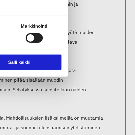
linkittyy myös muihin toimialoihin ja
Markkinointi
tus ja sijoittajat,
sekä yhteistyötä muiden
iiketoiminnan ja rahoituksen johtava
Salli kaikki
estävän brändin rakentaminen, jota
minen pitää sisällään muodin
isen. Selvityksessä suositellaan näiden
alia. Mahdollisuuksien lisäksi meillä on muutamia
oiminta- ja suunnitteluosaamisen yhdistäminen.