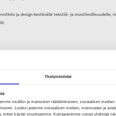
nnittelu ja design kestävälle tekstiili- ja muotiteollisuudelle,
lit.
Yksityiskohdat
at ylittävä yhteistyö ja kestävän brän
istumisen avaimia
itä
mme sisällön ja mainosten räätälöimiseen, sosiaalisen median
ntaympäristön murroksessa piilevä potentiaali on mahdollista
iseen. Lisäksi jaamme sosiaalisen median, mainosalan ja analy
ttää rajat ylittävää yhteistyötä. Rajat ylittävällä yhteistyöllä 
, miten käytät sivustoamme. Kumppanimme voivat yhdistää näitä t