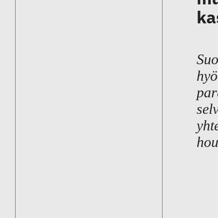
ka
Suo
hyö
par
sel
yht
hou