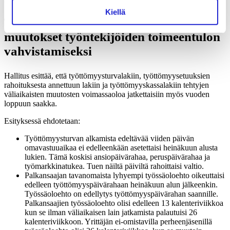
Kiellä
Työttömyysturvalain väliaikaiset
muutokset työntekijöiden toimeentulon
vahvistamiseksi
Hallitus esittää, että työttömyysturvalakiin, työttömyysetuuksien
rahoituksesta annettuun lakiin ja työttömyyskassalakiin tehtyjen
väliaikaisten muutosten voimassaoloa jatkettaisiin myös vuoden
loppuun saakka.
Esityksessä ehdotetaan:
Työttömyysturvan alkamista edeltävää viiden päivän
omavastuuaikaa ei edelleenkään asetettaisi heinäkuun alusta
lukien. Tämä koskisi ansiopäivärahaa, peruspäivärahaa ja
työmarkkinatukea. Tuen näiltä päiviltä rahoittaisi valtio.
Palkansaajan tavanomaista lyhyempi työssäoloehto oikeuttaisi
edelleen työttömyyspäivärahaan heinäkuun alun jälkeenkin.
Työssäoloehto on edellytys työttömyyspäivärahan saannille.
Palkansaajien työssäoloehto olisi edelleen 13 kalenteriviikkoa
kun se ilman väliaikaisen lain jatkamista palautuisi 26
kalenteriviikkoon. Yrittäjän ei-omistavilla perheenjäsenillä