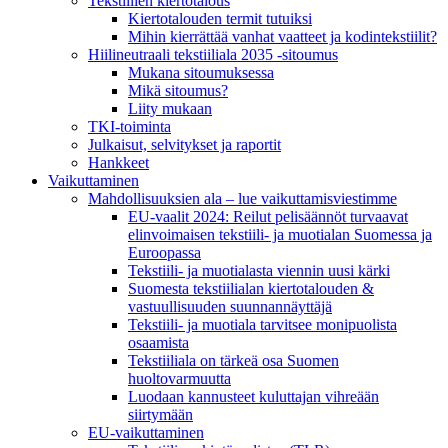
Tekstiilien kiertotalous
Kiertotalouden termit tutuiksi
Mihin kierrättää vanhat vaatteet ja kodintekstiilit?
Hiilineutraali tekstiiliala 2035 -sitoumus
Mukana sitoumuksessa
Mikä sitoumus?
Liity mukaan
TKI-toiminta
Julkaisut, selvitykset ja raportit
Hankkeet
Vaikuttaminen
Mahdollisuuksien ala – lue vaikuttamis­viestimme
EU-vaalit 2024: Reilut pelisäännöt turvaavat
elinvoimaisen tekstiili- ja muotialan Suomessa ja
Euroopassa
Tekstiili- ja muotialasta viennin uusi kärki
Suomesta tekstiilialan kiertotalouden &
vastuullisuuden suunnannäyttäjä
Tekstiili- ja muotiala tarvitsee monipuolista
osaamista
Tekstiiliala on tärkeä osa Suomen
huoltovarmuutta
Luodaan kannusteet kuluttajan vihreään
siirtymään
EU-vaikuttaminen