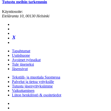
Tutustu meihin tarkemmin
Käyntiosoite:
Eteläranta 10, 00130 Helsinki
Tapahtumat
Uutishuone
Avoimet työpaikat
Tule jäseneksi
Jäsensivut
Tekstiili- ja muotiala Suomessa
Palvelut ja tietoa yrityksille
Tutustu jäsenyrityksiimme
Vaikuttaminen
Liiton henkilöstö & osoitetiedot