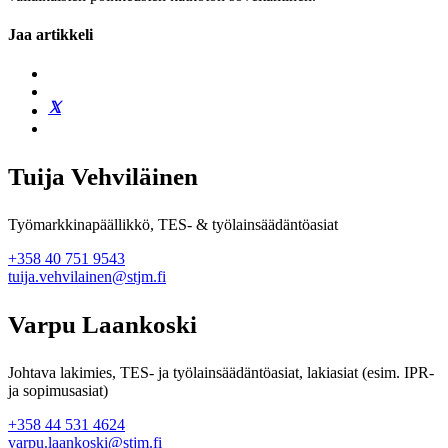
Jaa artikkeli
Tuija Vehviläinen
Työmarkkinapäällikkö, TES- & työlainsäädäntöasiat
+358 40 751 9543
tuija.vehvilainen@stjm.fi
Varpu Laankoski
Johtava lakimies, TES- ja työlainsäädäntöasiat, lakiasiat (esim. IPR-
ja sopimusasiat)
+358 44 531 4624
varpu.laankoski@stjm.fi