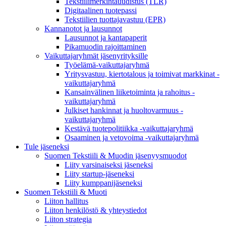
Tekstiilimerkintäuudistus (TLR)
Digitaalinen tuotepassi
Tekstiilien tuottajavastuu (EPR)
Kannanotot ja lausunnot
Lausunnot ja kantapaperit
Pikamuodin rajoittaminen
Vaikuttajaryhmät jäsenyrityksille
Työelämä-vaikuttajaryhmä
Yritysvastuu, kiertotalous ja toimivat markkinat -
vaikuttajaryhmä
Kansainvälinen liiketoiminta ja rahoitus -
vaikuttajaryhmä
Julkiset hankinnat ja huoltovarmuus -
vaikuttajaryhmä
Kestävä tuotepolitiikka​ -vaikuttajaryhmä
Osaaminen ja vetovoima -vaikuttajaryhmä
Tule jäseneksi
Suomen Tekstiili & Muodin jäsenyysmuodot
Liity varsinaiseksi jäseneksi
Liity startup-jäseneksi
Liity kumppani­jäseneksi
Suomen Tekstiili & Muoti
Liiton hallitus
Liiton henkilöstö & yhteystiedot
Liiton strategia