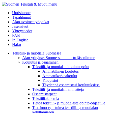
menu
Uutishuone
Tapahtumat
Alan avoimet työpaikat
Jäsensivut
Yhteystiedot
FAB
In English
Haku
Tekstiili- ja muotiala Suomessa
Alan yritykset Suomessa – tutustu jäseniimme
Koulutus ja osaaminen
Tekstiili- ja muotialan koulutuspolut
Ammatillinen koulutus
Ammattikorkeakoulut
Yliopistot
Täydennä osaamistasi koulutuksissa
Tekstiili- ja muotialan ammatteja
Osaamistarpeet
Tekstiiliakatemia
Tietoa tekstiili- ja muotialasta opinto-ohjaajille
Tex-Inno ry – tukea tekstiili- ja muotialan
kehittämiseen