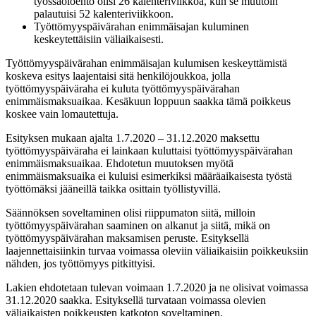
työssäoloehto olisi 26 kalenteriviikkoa, kun se muutoin
palautuisi 52 kalenteriviikkoon.
Työttömyyspäivärahan enimmäisajan kuluminen
keskeytettäisiin väliaikaisesti.
Työttömyyspäivärahan enimmäisajan kulumisen keskeyttämistä
koskeva esitys laajentaisi sitä henkilöjoukkoa, jolla
työttömyyspäiväraha ei kuluta työttömyyspäivärahan
enimmäismaksuaikaa. Kesäkuun loppuun saakka tämä poikkeus
koskee vain lomautettuja.
Esityksen mukaan ajalta 1.7.2020 – 31.12.2020 maksettu
työttömyyspäiväraha ei lainkaan kuluttaisi työttömyyspäivärahan
enimmäismaksuaikaa. Ehdotetun muutoksen myötä
enimmäismaksuaika ei kuluisi esimerkiksi määräaikaisesta työstä
työttömäksi jääneillä taikka osittain työllistyvillä.
Säännöksen soveltaminen olisi riippumaton siitä, milloin
työttömyyspäivärahan saaminen on alkanut ja siitä, mikä on
työttömyyspäivärahan maksamisen peruste. Esityksellä
laajennettaisiinkin turvaa voimassa oleviin väliaikaisiin poikkeuksiin
nähden, jos työttömyys pitkittyisi.
Lakien ehdotetaan tulevan voimaan 1.7.2020 ja ne olisivat voimassa
31.12.2020 saakka. Esityksellä turvataan voimassa olevien
väliaikaisten poikkeusten katkoton soveltaminen.