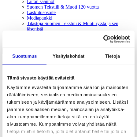
Liiton säännöt
Suomen Tekstiili & Muoti 120 vuotta
Laskutusosoite
Mediapankki
Tilastoja Suomen Tekstiili & Muoti ry:stä ja sen
jäsenistä
Tietosuojaseloste
Alan yritykset Suomessa – tutustu jäseniimme
Suostumus
Yksityiskohdat
Tietoja
Uutishuone
Työelämän poikkeuslait jatkuvat vuoden loppuun
Tämä sivusto käyttää evästeitä
16.06.2020
Käytämme evästeitä tarjoamamme sisällön ja mainosten
Työelämä
räätälöimiseen, sosiaalisen median ominaisuuksien
tukemiseen ja kävijämäärämme analysoimiseen. Lisäksi
Työelämän poikkeuslait jatkuvat vuoden
jaamme sosiaalisen median, mainosalan ja analytiikka-
loppuun
alan kumppaneillemme tietoja siitä, miten käytät
sivustoamme. Kumppanimme voivat yhdistää näitä
Lomauttamista ja yhteistoimintamenettelyä sekä
tietoja muihin tietoihin, joita olet antanut heille tai joita on
lomautettujen ja yrittäjien oikeutta työttömyysetuuteen
koskevia poikkeuslakeja jatketaan vuoden loppuun.