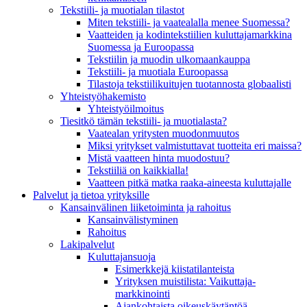
Tekstiili- ja muotialan tilastot
Miten tekstiili- ja vaatealalla menee Suomessa?
Vaatteiden ja kodintekstiilien kuluttajamarkkina
Suomessa ja Euroopassa
Tekstiilin ja muodin ulkomaankauppa
Tekstiili- ja muotiala Euroopassa
Tilastoja tekstiilikuitujen tuotannosta globaalisti
Yhteistyö­hakemisto
Yhteistyöilmoitus
Tiesitkö tämän tekstiili- ja muotialasta?
Vaatealan yritysten muodonmuutos
Miksi yritykset valmistuttavat tuotteita eri maissa?
Mistä vaatteen hinta muodostuu?
Tekstiiliä on kaikkialla!
Vaatteen pitkä matka raaka-aineesta kuluttajalle
Palvelut ja tietoa yrityksille
Kansainvälinen liiketoiminta ja rahoitus
Kansain­välistyminen
Rahoitus
Lakipalvelut
Kuluttajansuoja
Esimerkkejä kiistatilanteista
Yrityksen muistilista: Vaikuttaja­
markkinointi
Ajankohtaista oikeuskäytäntöä