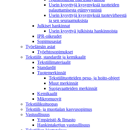
Usein kysyttyjä kysymyksiä tuotteiden
palauttamisesta etämyynnistä
Usein kysyttyjä kysymyksiä tuotevirheestä
ja sen seuraamuksista
Julkiset hankinnat
Usein kysyttyä julkisista hankinnoista
IPR-oikeudet
Sopimusasiat
Työelämän asiat
Työehto­sopimukset
Tekstiilit, standardit ja kemikaalit
Tekstiilimateriaalit
Standardit
Tuotemerkinnät
Tekstiilituotteiden pesu- ja hoito-ohjeet
Muut merkinnät
Suojavaatteiden merkinnät
Kemikaalit
Mikromuovit
Tekstiilikuitu­opas
Tekstiili- ja muotialan kasvusopimus
Vastuullisuus
Ympäristö & Ilmasto
Hankintaketjun vastuullisuus