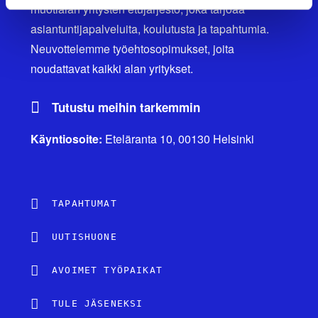
muotialan yritysten etujärjestö, joka tarjoaa
asiantuntijapalveluita, koulutusta ja tapahtumia.
Neuvottelemme työehtosopimukset, joita
noudattavat kaikki alan yritykset.
Tutustu meihin tarkemmin
Käyntiosoite:
Eteläranta 10, 00130 Helsinki
TAPAHTUMAT
UUTISHUONE
AVOIMET TYÖPAIKAT
TULE JÄSENEKSI