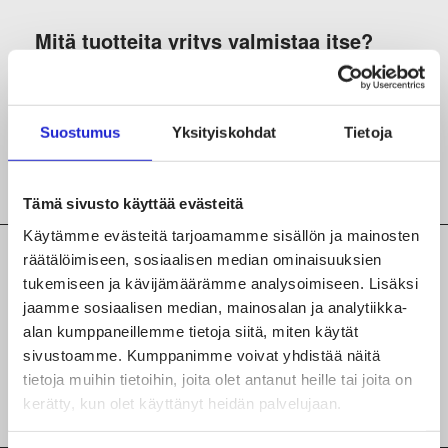
Mitä tuotteita yritys valmistaa itse?
Sisustus-ja huonekalutekstiilit
Vaatteet ja asusteet (esim. päivittäispukeutuminen,
Suostumus
Yksityiskohdat
Tietoja
juhlavaatteet, suoja- ja työvaatteet)
Tämä sivusto käyttää evästeitä
Käytämme evästeitä tarjoamamme sisällön ja mainosten
räätälöimiseen, sosiaalisen median ominaisuuksien
Mitä tekstiili- ja vaatealan tuotantoa tai
tukemiseen ja kävijämäärämme analysoimiseen. Lisäksi
palvelua yritys tekee?
jaamme sosiaalisen median, mainosalan ja analytiikka-
alan kumppaneillemme tietoja siitä, miten käytät
Leikkaus
sivustoamme. Kumppanimme voivat yhdistää näitä
tietoja muihin tietoihin, joita olet antanut heille tai joita on
Teollinen ompelu
kerätty, kun olet käyttänyt heidän palvelujaan.