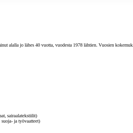
nut alalla jo lähes 40 vuotta, vuodesta 1978 lähtien. Vuosien kokemukse
t, sairaalatekstiilit)
 suoja- ja työvaatteet)