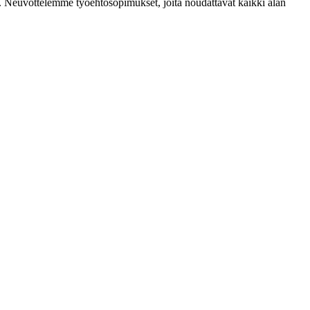
mia. Neuvottelemme työehtosopimukset, joita noudattavat kaikki alan