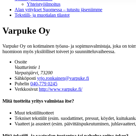
Yhteistyöilmoitus
Alan yritykset Suomessa – tutustu jäseniimme
Tekstiili- ja muotialan tilastot
Varpuke Oy
Varpuke Oy on kotimainen työasu- ja sopimusvalmistaja, joka on toimi
huomioon myös yksilölliset toiveet jo suunnitteluvaiheessa.
Osoite
Vaatturintie 1
Varpaisjärvi, 73200
Sähköposti
yrjo.ronkainen@varpuke.fi
Puhelin
040-779 0245
Verkkosivut
http://www.varpuke.fi/
Mitä tuotteita yritys valmistaa itse?
Muut tekstiilituotteet
Tekniset tekstiilit (esim. suodattimet, pressut, köydet, kuitukankaa
Vaatteet ja asusteet (esim. päivittäispukeutuminen, juhlavaatteet,
Mitä tekstiili- ja vaatealan tuotantoa tai palvelua yritys tekee?