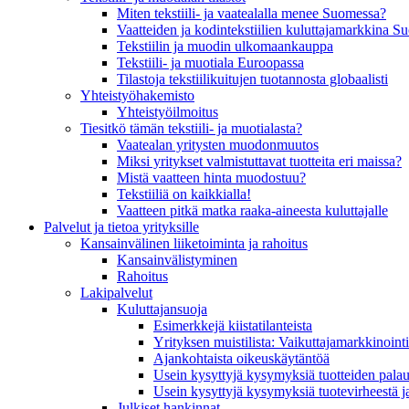
Miten tekstiili- ja vaatealalla menee Suomessa?
Vaatteiden ja kodintekstiilien kuluttajamarkkina 
Tekstiilin ja muodin ulkomaankauppa
Tekstiili- ja muotiala Euroopassa
Tilastoja tekstiilikuitujen tuotannosta globaalisti
Yhteistyö­hakemisto
Yhteistyöilmoitus
Tiesitkö tämän tekstiili- ja muotialasta?
Vaatealan yritysten muodonmuutos
Miksi yritykset valmistuttavat tuotteita eri maissa?
Mistä vaatteen hinta muodostuu?
Tekstiiliä on kaikkialla!
Vaatteen pitkä matka raaka-aineesta kuluttajalle
Palvelut ja tietoa yrityksille
Kansainvälinen liiketoiminta ja rahoitus
Kansain­välistyminen
Rahoitus
Lakipalvelut
Kuluttajansuoja
Esimerkkejä kiistatilanteista
Yrityksen muistilista: Vaikuttaja­markkinointi
Ajankohtaista oikeuskäytäntöä
Usein kysyttyjä kysymyksiä tuotteiden palau
Usein kysyttyjä kysymyksiä tuotevirheestä j
Julkiset hankinnat