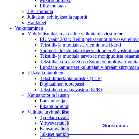
Mikä sitoumus?
Liity mukaan
TKI-toiminta
Julkaisut, selvitykset ja raportit
Hankkeet
Vaikuttaminen
Mahdollisuuksien ala – lue vaikuttamis­viestimme
EU-vaalit 2024: Reilut pelisäännöt turvaavat elinv
Tekstiili- ja muotialasta viennin uusi kärki
Suomesta tekstiilialan kiertotalouden & vastuullis
Tekstiili- ja muotiala tarvitsee monipuolista osaami
Tekstiiliala on tärkeä osa Suomen huoltovarmuutta
Luodaan kannusteet kuluttajan vihreään siirtymään
EU-vaikuttaminen
Tekstiilimerkintäuudistus (TLR)
Digitaalinen tuotepassi
Tekstiilien tuottajavastuu (EPR)
Kannanotot ja lausunnot
Lausunnot ja kantapaperit
Pikamuodin rajoittaminen
Vaikuttajaryhmät jäsenyrityksille
Työelämä-vaikuttajaryhmä
Yritysvastuu, kiertotalous ja toimivat markkinat -
Suostumus
Kansainvälinen liiketoiminta ja rahoitus -vaikutta
Julkiset hankinnat ja huoltovarmuus -vaikuttajary