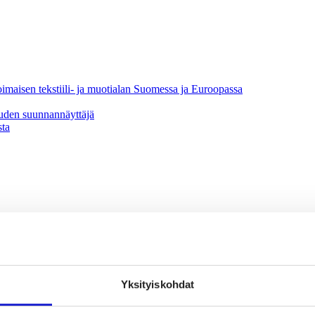
oimaisen tekstiili- ja muotialan Suomessa ja Euroopassa
uuden suunnannäyttäjä
sta
vaikuttajaryhmä
Yksityiskohdat
jaryhmä
hmä