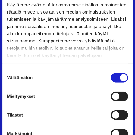
Käytämme evästeitä tarjoamamme sisällön ja mainosten
muotialan yritysten etujärjestö, joka tarjoaa
räätälöimiseen, sosiaalisen median ominaisuuksien
asiantuntijapalveluita, koulutusta ja tapahtumia.
tukemiseen ja kävijämäärämme analysoimiseen. Lisäksi
Neuvottelemme työehtosopimukset, joita
jaamme sosiaalisen median, mainosalan ja analytiikka-
noudattavat kaikki alan yritykset.
alan kumppaneillemme tietoja siitä, miten käytät
sivustoamme. Kumppanimme voivat yhdistää näitä
Tutustu meihin tarkemmin
tietoja muihin tietoihin, joita olet antanut heille tai joita on
kerätty, kun olet käyttänyt heidän palvelujaan.
Käyntiosoite:
Eteläranta 10, 00130 Helsinki
Suostumuksen
Välttämätön
valinta
TAPAHTUMAT
Mieltymykset
UUTISHUONE
Tilastot
AVOIMET TYÖPAIKAT
TULE JÄSENEKSI
Markkinointi