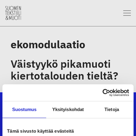
ekomodulaatio
Väistyykö pikamuoti
kiertotalouden tieltä?
Suostumus
Yksityiskohdat
Tietoja
Suomen Tekstiili & Muoti ry
Tämä sivusto käyttää evästeitä
Suomen Tekstiili & Muoti ry on tekstiili-, vaate- ja