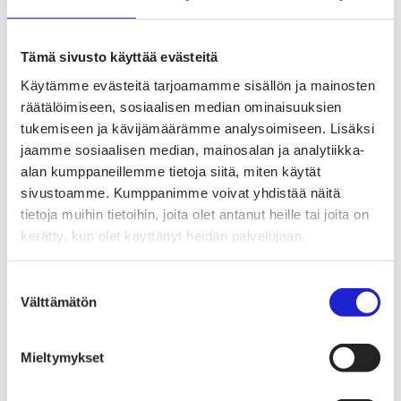
Tekstiilien kiertotalous
Kiertotalouden termit tutuiksi
Mihin kierrättää vanhat vaatteet ja kodintekstiilit?
Hiilineutraali tekstiiliala 2035 -sitoumus
Tämä sivusto käyttää evästeitä
Mukana sitoumuksessa
Mikä sitoumus?
Käytämme evästeitä tarjoamamme sisällön ja mainosten
Liity mukaan
räätälöimiseen, sosiaalisen median ominaisuuksien
TKI-toiminta
tukemiseen ja kävijämäärämme analysoimiseen. Lisäksi
Julkaisut, selvitykset ja raportit
Hankkeet
jaamme sosiaalisen median, mainosalan ja analytiikka-
Vaikuttaminen
alan kumppaneillemme tietoja siitä, miten käytät
Mahdollisuuksien ala – lue vaikuttamis­viestimme
sivustoamme. Kumppanimme voivat yhdistää näitä
EU-vaalit 2024: Reilut pelisäännöt turvaavat
elinvoimaisen tekstiili- ja muotialan Suomessa ja
tietoja muihin tietoihin, joita olet antanut heille tai joita on
Euroopassa
kerätty, kun olet käyttänyt heidän palvelujaan.
Tekstiili- ja muotialasta viennin uusi kärki
Suomesta tekstiilialan kiertotalouden &
vastuullisuuden suunnannäyttäjä
Suostumuksen
Tekstiili- ja muotiala tarvitsee monipuolista
Välttämätön
valinta
osaamista
Tekstiiliala on tärkeä osa Suomen
huoltovarmuutta
Luodaan kannusteet kuluttajan vihreään
Mieltymykset
siirtymään
EU-vaikuttaminen