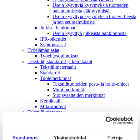
Usein kysyttyjä kysymyksiä tuotteiden
palauttamisesta etämyynnistä
Usein kysyttyjä kysymyksiä tuotevirheestä
ja sen seuraamuksista
Julkiset hankinnat
Usein kysyttyä julkisista hankinnoista
IPR-oikeudet
Sopimusasiat
Työelämän asiat
Työehto­sopimukset
Tekstiilit, standardit ja kemikaalit
Tekstiilimateriaalit
Standardit
Tuotemerkinnät
Tekstiilituotteiden pesu- ja hoito-ohjeet
Muut merkinnät
Suojavaatteiden merkinnät
Kemikaalit
Mikromuovit
Tekstiilikuitu­opas
Tekstiili- ja muotialan kasvusopimus
Vastuullisuus
Ympäristö & Ilmasto
Hankintaketjun vastuullisuus
Suostumus
Yksityiskohdat
Tietoja