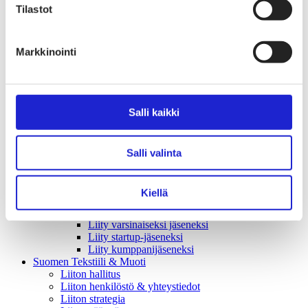
Tekstiilimerkintäuudistus (TLR)
Tilastot
Digitaalinen tuotepassi
Tekstiilien tuottajavastuu (EPR)
Kannanotot ja lausunnot
Lausunnot ja kantapaperit
Markkinointi
Pikamuodin rajoittaminen
Vaikuttajaryhmät jäsenyrityksille
Työelämä-vaikuttajaryhmä
Yritysvastuu, kiertotalous ja toimivat markkinat -
Salli kaikki
vaikuttajaryhmä
Kansainvälinen liiketoiminta ja rahoitus -
vaikuttajaryhmä
Julkiset hankinnat ja huoltovarmuus -
Salli valinta
vaikuttajaryhmä
Kestävä tuotepolitiikka​ -vaikuttajaryhmä
Osaaminen ja vetovoima -vaikuttajaryhmä
Kiellä
Tule jäseneksi
Suomen Tekstiili & Muodin jäsenyysmuodot
Liity varsinaiseksi jäseneksi
Liity startup-jäseneksi
Liity kumppani­jäseneksi
Suomen Tekstiili & Muoti
Liiton hallitus
Liiton henkilöstö & yhteystiedot
Liiton strategia