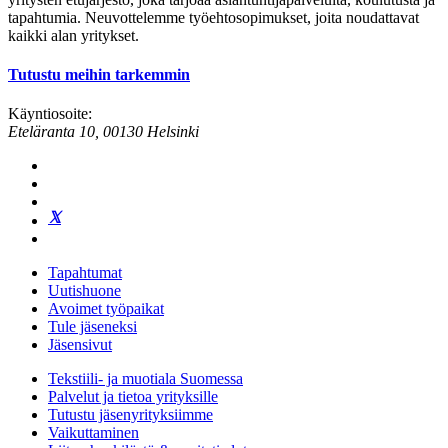
tapahtumia. Neuvottelemme työehtosopimukset, joita noudattavat
kaikki alan yritykset.
Tutustu meihin tarkemmin
Käyntiosoite:
Eteläranta 10, 00130 Helsinki
Tapahtumat
Uutishuone
Avoimet työpaikat
Tule jäseneksi
Jäsensivut
Tekstiili- ja muotiala Suomessa
Palvelut ja tietoa yrityksille
Tutustu jäsenyrityksiimme
Vaikuttaminen