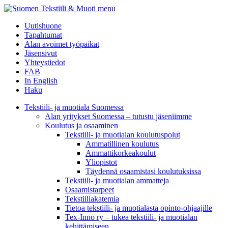
menu
Uutishuone
Tapahtumat
Alan avoimet työpaikat
Jäsensivut
Yhteystiedot
FAB
In English
Haku
Tekstiili- ja muotiala Suomessa
Alan yritykset Suomessa – tutustu jäseniimme
Koulutus ja osaaminen
Tekstiili- ja muotialan koulutuspolut
Ammatillinen koulutus
Ammattikorkeakoulut
Yliopistot
Täydennä osaamistasi koulutuksissa
Tekstiili- ja muotialan ammatteja
Osaamistarpeet
Tekstiiliakatemia
Tietoa tekstiili- ja muotialasta opinto-ohjaajille
Tex-Inno ry – tukea tekstiili- ja muotialan
kehittämiseen