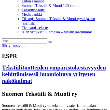
Liiton säännöt
Suomen Tekstiili & Muoti 120 vuotta
Laskutusosoite
Mediapankki
Tilastoja Suomen Tekstiili & Muoti ry:stä ja sen
jäsenistä
Tietosuojaseloste
Alan yritykset Suomessa – tutustu jäseniimme
Siirry etusivulle
ESPR
Tekstiilituotteiden ympäristökestävyyden
kehittämisessä huomioitava yritysten
näkökulmat
Suomen Tekstiili & Muoti ry
Suomen Tekstiili & Muoti ry on tekstiili-, vaate- ja muotialan
yritysten etujärjestö, joka tarjoaa asiantuntijapalveluita, koulutusta ja