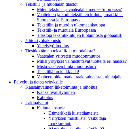
Tekstiili- ja muotialan tilastot
Miten tekstiili- ja vaatealalla menee Suomessa?
Vaatteiden ja kodintekstiilien kuluttajamarkkina
Suomessa ja Euroopassa
Tekstiilin ja muodin ulkomaankauppa
Tekstiili- ja muotiala Euroopassa
Tilastoja tekstiilikuitujen tuotannosta globaalisti
Yhteistyö­hakemisto
Yhteistyöilmoitus
Tiesitkö tämän tekstiili- ja muotialasta?
Vaatealan yritysten muodonmuutos
Miksi yritykset valmistuttavat tuotteita eri maissa?
Mistä vaatteen hinta muodostuu?
Tekstiiliä on kaikkialla!
Vaatteen pitkä matka raaka-aineesta kuluttajalle
Palvelut ja tietoa yrityksille
Kansainvälinen liiketoiminta ja rahoitus
Kansain­välistyminen
Rahoitus
Lakipalvelut
Kuluttajansuoja
Esimerkkejä kiistatilanteista
Yrityksen muistilista: Vaikuttaja­
markkinointi
Ajankohtaista oikeuskäytäntöä