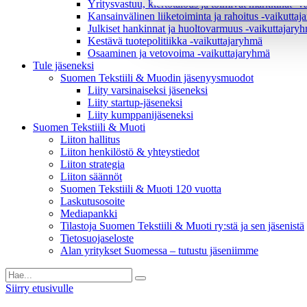
Yritysvastuu, kiertotalous ja toimivat markkinat -
Kansainvälinen liiketoiminta ja rahoitus -vaikutta
Julkiset hankinnat ja huoltovarmuus -vaikuttajary
Kestävä tuotepolitiikka​ -vaikuttajaryhmä
Osaaminen ja vetovoima -vaikuttajaryhmä
Tule jäseneksi
Suomen Tekstiili & Muodin jäsenyysmuodot
Liity varsinaiseksi jäseneksi
Liity startup-jäseneksi
Liity kumppani­jäseneksi
Suomen Tekstiili & Muoti
Liiton hallitus
Liiton henkilöstö & yhteystiedot
Liiton strategia
Liiton säännöt
Suomen Tekstiili & Muoti 120 vuotta
Laskutusosoite
Mediapankki
Tilastoja Suomen Tekstiili & Muoti ry:stä ja sen jäsenistä
Tietosuojaseloste
Alan yritykset Suomessa – tutustu jäseniimme
Siirry etusivulle