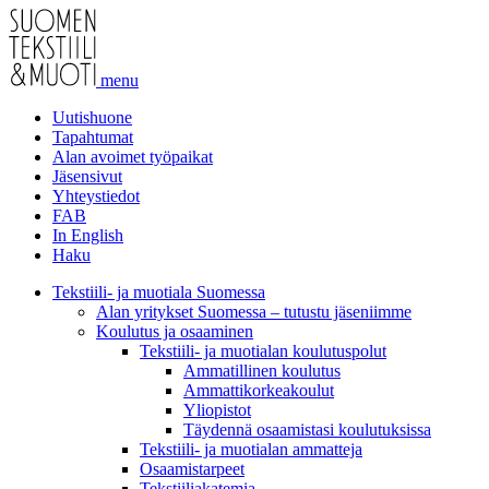
menu
Uutishuone
Tapahtumat
Alan avoimet työpaikat
Jäsensivut
Yhteystiedot
FAB
In English
Haku
Tekstiili- ja muotiala Suomessa
Alan yritykset Suomessa – tutustu jäseniimme
Koulutus ja osaaminen
Tekstiili- ja muotialan koulutuspolut
Ammatillinen koulutus
Ammattikorkeakoulut
Yliopistot
Täydennä osaamistasi koulutuksissa
Tekstiili- ja muotialan ammatteja
Osaamistarpeet
Tekstiiliakatemia