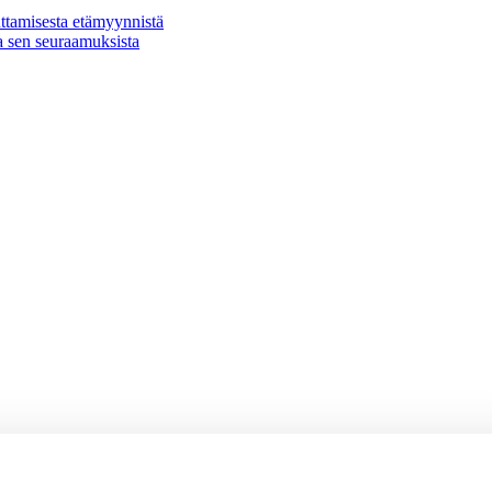
ttamisesta etämyynnistä
a sen seuraamuksista