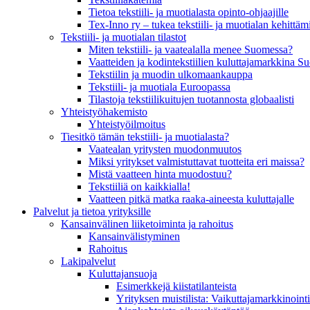
Tietoa tekstiili- ja muotialasta opinto-ohjaajille
Tex-Inno ry – tukea tekstiili- ja muotialan kehittäm
Tekstiili- ja muotialan tilastot
Miten tekstiili- ja vaatealalla menee Suomessa?
Vaatteiden ja kodintekstiilien kuluttajamarkkina 
Tekstiilin ja muodin ulkomaankauppa
Tekstiili- ja muotiala Euroopassa
Tilastoja tekstiilikuitujen tuotannosta globaalisti
Yhteistyö­hakemisto
Yhteistyöilmoitus
Tiesitkö tämän tekstiili- ja muotialasta?
Vaatealan yritysten muodonmuutos
Miksi yritykset valmistuttavat tuotteita eri maissa?
Mistä vaatteen hinta muodostuu?
Tekstiiliä on kaikkialla!
Vaatteen pitkä matka raaka-aineesta kuluttajalle
Palvelut ja tietoa yrityksille
Kansainvälinen liiketoiminta ja rahoitus
Kansain­välistyminen
Rahoitus
Lakipalvelut
Kuluttajansuoja
Esimerkkejä kiistatilanteista
Yrityksen muistilista: Vaikuttaja­markkinointi