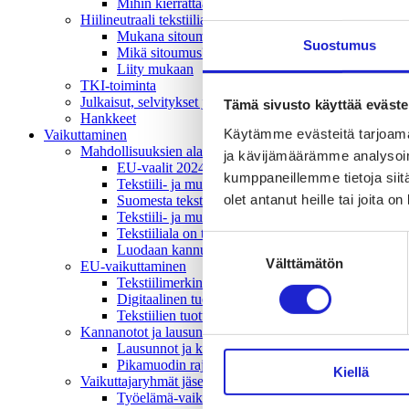
Mihin kierrättää vanhat vaatteet ja kodintekstiilit?
Hiilineutraali tekstiiliala 2035 -sitoumus
Mukana sitoumuksessa
Suostumus
Mikä sitoumus?
Liity mukaan
TKI-toiminta
Julkaisut, selvitykset ja raportit
Tämä sivusto käyttää eväste
Hankkeet
Käytämme evästeitä tarjoama
Vaikuttaminen
Mahdollisuuksien ala – lue vaikuttamis­viestimme
ja kävijämäärämme analysoim
EU-vaalit 2024: Reilut pelisäännöt turvaavat elinv
kumppaneillemme tietoja siitä
Tekstiili- ja muotialasta viennin uusi kärki
olet antanut heille tai joita o
Suomesta tekstiilialan kiertotalouden & vastuullis
Tekstiili- ja muotiala tarvitsee monipuolista osaami
Tekstiiliala on tärkeä osa Suomen huoltovarmuutta
Suostumuksen
Luodaan kannusteet kuluttajan vihreään siirtymään
Välttämätön
valinta
EU-vaikuttaminen
Tekstiilimerkintäuudistus (TLR)
Digitaalinen tuotepassi
Tekstiilien tuottajavastuu (EPR)
Kannanotot ja lausunnot
Lausunnot ja kantapaperit
Pikamuodin rajoittaminen
Kiellä
Vaikuttajaryhmät jäsenyrityksille
Työelämä-vaikuttajaryhmä