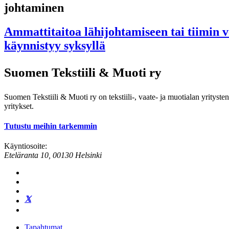
johtaminen
Ammattitaitoa lähijohtamiseen tai tiimin ve
käynnistyy syksyllä
Suomen Tekstiili & Muoti ry
Suomen Tekstiili & Muoti ry on tekstiili-, vaate- ja muotialan yrityste
yritykset.
Tutustu meihin tarkemmin
Käyntiosoite:
Eteläranta 10, 00130 Helsinki
Tapahtumat