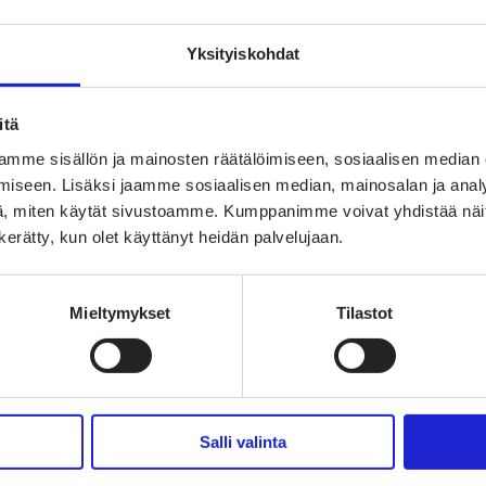
Yksityiskohdat
itä
mme sisällön ja mainosten räätälöimiseen, sosiaalisen median
iseen. Lisäksi jaamme sosiaalisen median, mainosalan ja analy
oimaisen tekstiili- ja muotialan Suomessa ja Euroopassa
, miten käytät sivustoamme. Kumppanimme voivat yhdistää näitä t
n kerätty, kun olet käyttänyt heidän palvelujaan.
uuden suunnannäyttäjä
sta
Mieltymykset
Tilastot
Salli valinta