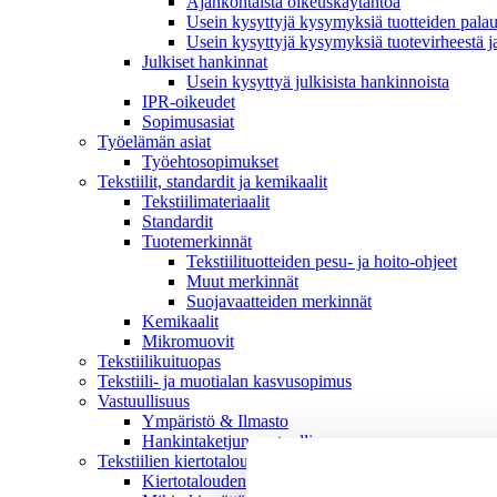
Ajankohtaista oikeuskäytäntöä
Usein kysyttyjä kysymyksiä tuotteiden palau
Usein kysyttyjä kysymyksiä tuotevirheestä j
Julkiset hankinnat
Usein kysyttyä julkisista hankinnoista
IPR-oikeudet
Sopimusasiat
Työelämän asiat
Työehto­sopimukset
Tekstiilit, standardit ja kemikaalit
Tekstiilimateriaalit
Standardit
Tuotemerkinnät
Tekstiilituotteiden pesu- ja hoito-ohjeet
Muut merkinnät
Suojavaatteiden merkinnät
Kemikaalit
Mikromuovit
Tekstiilikuitu­opas
Tekstiili- ja muotialan kasvusopimus
Vastuullisuus
Ympäristö & Ilmasto
Hankintaketjun vastuullisuus
Tekstiilien kiertotalous
Kiertotalouden termit tutuiksi