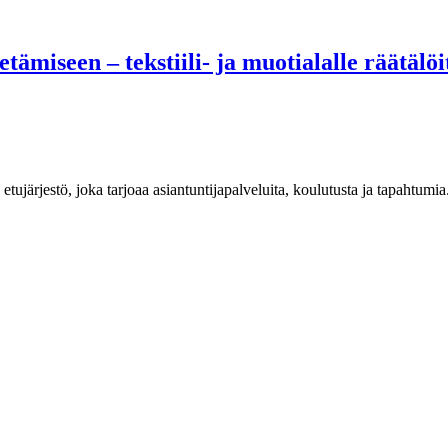
tämiseen – tekstiili- ja muotialalle räätälö
n etujärjestö, joka tarjoaa asiantuntijapalveluita, koulutusta ja tapahtu