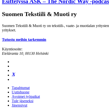
Esittelyssä ASK – The Nordic Way -podca
Suomen Tekstiili & Muoti ry
Suomen Tekstiili & Muoti ry on tekstiili-, vaate- ja muotialan yrityste
yritykset.
Tutustu meihin tarkemmin
Käyntiosoite:
Eteläranta 10, 00130 Helsinki
Tapahtumat
Uutishuone
Avoimet työpaikat
Tule jäseneksi
Jäsensivut