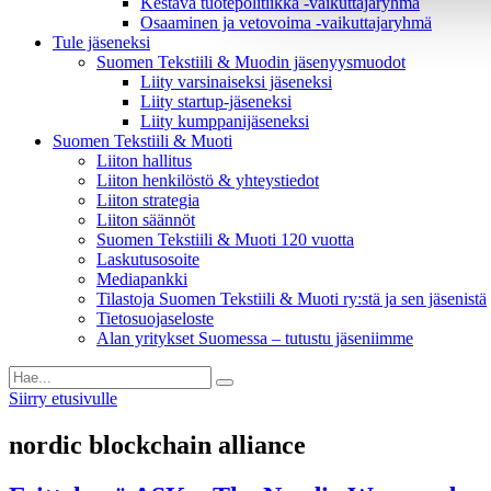
Kestävä tuotepolitiikka​ -vaikuttajaryhmä
Osaaminen ja vetovoima -vaikuttajaryhmä
Tule jäseneksi
Suomen Tekstiili & Muodin jäsenyysmuodot
Liity varsinaiseksi jäseneksi
Liity startup-jäseneksi
Liity kumppani­jäseneksi
Suomen Tekstiili & Muoti
Liiton hallitus
Liiton henkilöstö & yhteystiedot
Liiton strategia
Liiton säännöt
Suomen Tekstiili & Muoti 120 vuotta
Laskutusosoite
Mediapankki
Tilastoja Suomen Tekstiili & Muoti ry:stä ja sen jäsenistä
Tietosuojaseloste
Alan yritykset Suomessa – tutustu jäseniimme
Siirry etusivulle
nordic blockchain alliance