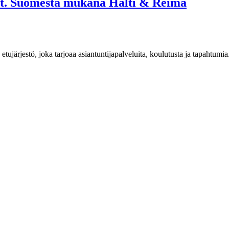
st. Suomesta mukana Halti & Reima
n etujärjestö, joka tarjoaa asiantuntijapalveluita, koulutusta ja tapahtu