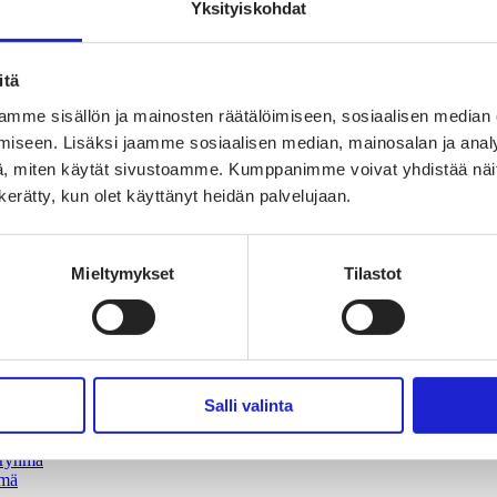
Yksityiskohdat
itä
mme sisällön ja mainosten räätälöimiseen, sosiaalisen median
oimaisen tekstiili- ja muotialan Suomessa ja Euroopassa
iseen. Lisäksi jaamme sosiaalisen median, mainosalan ja analy
, miten käytät sivustoamme. Kumppanimme voivat yhdistää näitä t
uuden suunnannäyttäjä
n kerätty, kun olet käyttänyt heidän palvelujaan.
sta
Mieltymykset
Tilastot
Salli valinta
vaikuttajaryhmä
jaryhmä
hmä