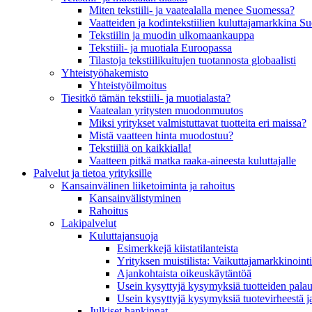
Miten tekstiili- ja vaatealalla menee Suomessa?
Vaatteiden ja kodintekstiilien kuluttajamarkkina 
Tekstiilin ja muodin ulkomaankauppa
Tekstiili- ja muotiala Euroopassa
Tilastoja tekstiilikuitujen tuotannosta globaalisti
Yhteistyö­hakemisto
Yhteistyöilmoitus
Tiesitkö tämän tekstiili- ja muotialasta?
Vaatealan yritysten muodonmuutos
Miksi yritykset valmistuttavat tuotteita eri maissa?
Mistä vaatteen hinta muodostuu?
Tekstiiliä on kaikkialla!
Vaatteen pitkä matka raaka-aineesta kuluttajalle
Palvelut ja tietoa yrityksille
Kansainvälinen liiketoiminta ja rahoitus
Kansain­välistyminen
Rahoitus
Lakipalvelut
Kuluttajansuoja
Esimerkkejä kiistatilanteista
Yrityksen muistilista: Vaikuttaja­markkinointi
Ajankohtaista oikeuskäytäntöä
Usein kysyttyjä kysymyksiä tuotteiden palau
Usein kysyttyjä kysymyksiä tuotevirheestä j
Julkiset hankinnat