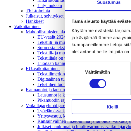
Mikä sitoumus?
Suostumus
Liity mukaan
TKI-toiminta
Julkaisut, selvitykset ja raportit
Tämä sivusto käyttää eväste
Hankkeet
Vaikuttaminen
Käytämme evästeitä tarjoama
Mahdollisuuksien ala – lue vaikuttamis­viestimme
EU-vaalit 2024: Reilut pelisäännöt turvaavat elinv
ja kävijämäärämme analysoim
Tekstiili- ja muotialasta viennin uusi kärki
kumppaneillemme tietoja siitä
Suomesta tekstiilialan kiertotalouden & vastuullis
olet antanut heille tai joita o
Tekstiili- ja muotiala tarvitsee monipuolista osaami
Tekstiiliala on tärkeä osa Suomen huoltovarmuutta
Luodaan kannusteet kuluttajan vihreään siirtymään
Suostumuksen
EU-vaikuttaminen
Välttämätön
valinta
Tekstiilimerkintäuudistus (TLR)
Digitaalinen tuotepassi
Tekstiilien tuottajavastuu (EPR)
Kannanotot ja lausunnot
Lausunnot ja kantapaperit
Pikamuodin rajoittaminen
Vaikuttajaryhmät jäsenyrityksille
Kiellä
Työelämä-vaikuttajaryhmä
Yritysvastuu, kiertotalous ja toimivat markkinat -
Kansainvälinen liiketoiminta ja rahoitus -vaikutta
Julkiset hankinnat ja huoltovarmuus -vaikuttajary