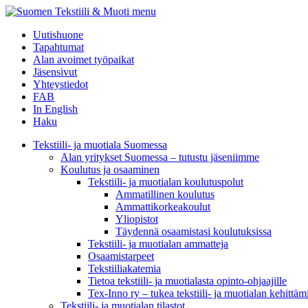
menu
Uutishuone
Tapahtumat
Alan avoimet työpaikat
Jäsensivut
Yhteystiedot
FAB
In English
Haku
Tekstiili- ja muotiala Suomessa
Alan yritykset Suomessa – tutustu jäseniimme
Koulutus ja osaaminen
Tekstiili- ja muotialan koulutuspolut
Ammatillinen koulutus
Ammattikorkeakoulut
Yliopistot
Täydennä osaamistasi koulutuksissa
Tekstiili- ja muotialan ammatteja
Osaamistarpeet
Tekstiiliakatemia
Tietoa tekstiili- ja muotialasta opinto-ohjaajille
Tex-Inno ry – tukea tekstiili- ja muotialan kehittäm
Tekstiili- ja muotialan tilastot