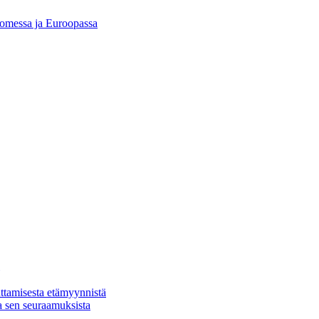
Suomessa ja Euroopassa
ttamisesta etämyynnistä
a sen seuraamuksista