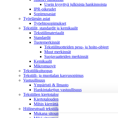
Usein kysyttyä julkisista hankinnoista
IPR-oikeudet
Sopimusasiat
Työelämän asiat
Työehto­sopimukset
Tekstiilit, standardit ja kemikaalit
Tekstiilimateriaalit
Standardit
Tuotemerkinnät
Tekstiilituotteiden pesu- ja hoito-ohjeet
Muut merkinnät
Suojavaatteiden merkinnät
Kemikaalit
Mikromuovit
Tekstiilikuitu­opas
Tekstiili- ja muotialan kasvusopimus
Vastuullisuus
Ympäristö & Ilmasto
Hankintaketjun vastuullisuus
Tekstiilien kiertotalous
Kiertotalouden termit tutuiksi
Mihin kierrättää vanhat vaatteet ja kodintekstiilit?
Hiilineutraali tekstiiliala 2035 -sitoumus
Mukana sitoumuksessa