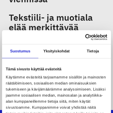
Tekstiili- ja muotiala
elää merkittävää
murroskautta – liiton
kevätseminaarissa
Suostumus
Yksityiskohdat
Tietoja
peräänkuulutettiin
toimialan arvoketjun
Tämä sivusto käyttää evästeitä
kokoavaa ja
Käytämme evästeitä tarjoamamme sisällön ja mainosten
toimialarajat ylittävää
räätälöimiseen, sosiaalisen median ominaisuuksien
tukemiseen ja kävijämäärämme analysoimiseen. Lisäksi
kehittämisohjelmaa
jaamme sosiaalisen median, mainosalan ja analytiikka-
alan kumppaneillemme tietoja siitä, miten käytät
sivustoamme. Kumppanimme voivat yhdistää näitä