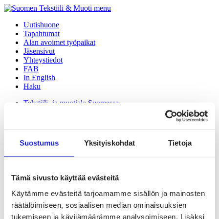
menu
Uutishuone
Tapahtumat
Alan avoimet työpaikat
Jäsensivut
Yhteystiedot
FAB
In English
Haku
Tekstiili- ja muotiala Suomessa
Palvelut ja tietoa yrityksille
Vaikuttaminen
Tule jäseneksi
Suomen Tekstiili & Muoti
Suostumus
Yksityiskohdat
Tietoja
Siirry etusivulle
Tämä sivusto käyttää evästeitä
tutkimus
Käytämme evästeitä tarjoamamme sisällön ja mainosten
räätälöimiseen, sosiaalisen median ominaisuuksien
Vihreä siirtymä ja digitalisaatio vaatteen
tukemiseen ja kävijämäärämme analysoimiseen. Lisäksi