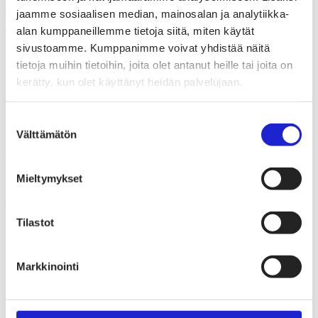
valmistuksessa – uusi hanke etsii
jaamme sosiaalisen median, mainosalan ja analytiikka-
ratkaisuja
alan kumppaneillemme tietoja siitä, miten käytät
sivustoamme. Kumppanimme voivat yhdistää näitä
Suomen Tekstiili & Muoti ry
tietoja muihin tietoihin, joita olet antanut heille tai joita on
kerätty, kun olet käyttänyt heidän palvelujaan.
Suomen Tekstiili & Muoti ry on tekstiili-, vaate- ja muotialan
yritysten etujärjestö, joka tarjoaa asiantuntijapalveluita, koulutusta ja
Suostumuksen
tapahtumia. Neuvottelemme työehtosopimukset, joita noudattavat
kaikki alan yritykset.
Välttämätön
valinta
Tutustu meihin tarkemmin
Mieltymykset
Käyntiosoite:
Eteläranta 10, 00130 Helsinki
Tilastot
Markkinointi
Tapahtumat
Uutishuone