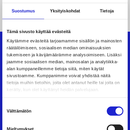
Suostumus
Yksityiskohdat
Tietoja
Ainasoja-Yhtiö Oy
Tämä sivusto käyttää evästeitä
Käytämme evästeitä tarjoamamme sisällön ja mainosten
räätälöimiseen, sosiaalisen median ominaisuuksien
Suomen Tekstiili & Muoti ry
tukemiseen ja kävijämäärämme analysoimiseen. Lisäksi
jaamme sosiaalisen median, mainosalan ja analytiikka-
alan kumppaneillemme tietoja siitä, miten käytät
Suomen Tekstiili & Muoti ry on tekstiili-, vaate- ja
sivustoamme. Kumppanimme voivat yhdistää näitä
muotialan yritysten etujärjestö, joka tarjoaa
tietoja muihin tietoihin, joita olet antanut heille tai joita on
asiantuntijapalveluita, koulutusta ja tapahtumia.
kerätty, kun olet käyttänyt heidän palvelujaan.
Neuvottelemme työehtosopimukset, joita
noudattavat kaikki alan yritykset.
Suostumuksen
Välttämätön
valinta
Tutustu meihin tarkemmin
Mieltymykset