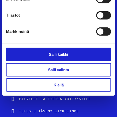
Käyntiosoite:
Eteläranta 10, 00130 Helsinki
Tilastot
TAPAHTUMAT
Markkinointi
UUTISHUONE
AVOIMET TYÖPAIKAT
Salli kaikki
TULE JÄSENEKSI
Salli valinta
JÄSENSIVUT
Kiellä
TEKSTIILI- JA MUOTIALA SUOMESSA
PALVELUT JA TIETOA YRITYKSILLE
TUTUSTU JÄSENYRITYKSIIMME