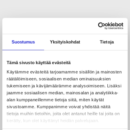
Kuitukehittäjä Spinnova suunnittelee
listautumista – suomalainen tekstiili- ja
Suostumus
Yksityiskohdat
Tietoja
muotiala hakee voimakasta kasvua
28.05.2021
Tämä sivusto käyttää evästeitä
Käytämme evästeitä tarjoamamme sisällön ja mainosten
räätälöimiseen, sosiaalisen median ominaisuuksien
tukemiseen ja kävijämäärämme analysoimiseen. Lisäksi
jaamme sosiaalisen median, mainosalan ja analytiikka-
alan kumppaneillemme tietoja siitä, miten käytät
sivustoamme. Kumppanimme voivat yhdistää näitä
tietoja muihin tietoihin, joita olet antanut heille tai joita on
kerätty, kun olet käyttänyt heidän palvelujaan.