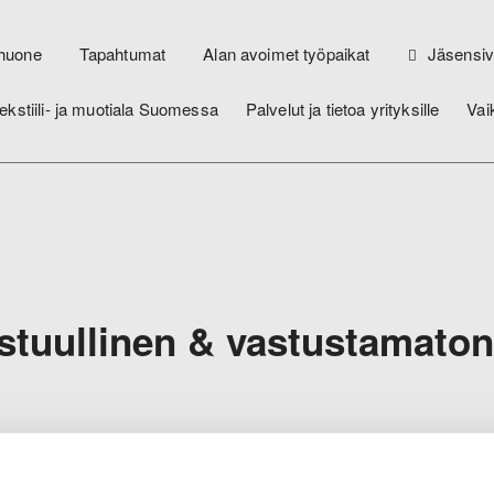
huone
Tapahtumat
Alan avoimet työpaikat
Jäsensiv
ekstiili- ja muotiala Suomessa
Palvelut ja tietoa yrityksille
Vai
D
stuullinen & vastustamato
ologista ja helppoa – tämän
unnittelusta kannattaa sytt