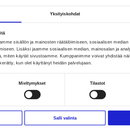
Yksityiskohdat
itä
mme sisällön ja mainosten räätälöimiseen, sosiaalisen median
iseen. Lisäksi jaamme sosiaalisen median, mainosalan ja analy
, miten käytät sivustoamme. Kumppanimme voivat yhdistää näitä t
 ry
n kerätty, kun olet käyttänyt heidän palvelujaan.
TAPAHTUMAT
TEK
ate- ja
UUTISHUONE
PAL
Mieltymykset
Tilastot
a
tumia.
AVOIMET TYÖPAIKAT
TUT
TULE JÄSENEKSI
VAI
Salli valinta
JÄSENSIVUT
LII