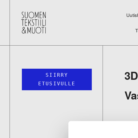
Uutis
T
3
SIIRRY
ETUSIVULLE
Va
Ek
su