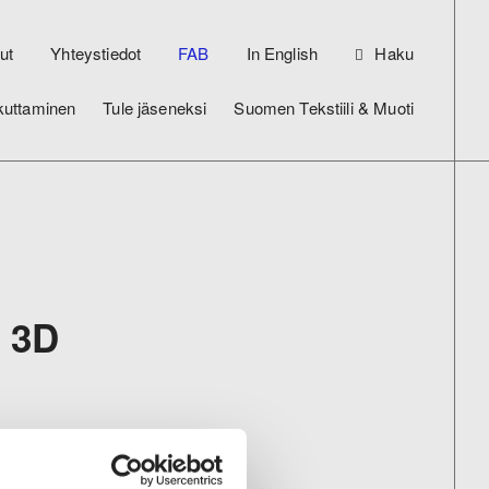
ut
Yhteystiedot
FAB
In English
Haku
kuttaminen
Tule jäseneksi
Suomen Tekstiili & Muoti
n 3D
 takia 3D-
yä