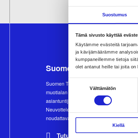
Suostumus
Tämä sivusto käyttää eväste
Käytämme evästeitä tarjoama
ja kävijämäärämme analysoim
kumppaneillemme tietoja siitä
Suomen Tekstiili & Muoti
olet antanut heille tai joita o
Suostumuksen
Suomen Tekstiili & Muoti ry on tekstiili-, va
Välttämätön
valinta
muotialan yritysten etujärjestö, joka tarjoa
asiantuntijapalveluita, koulutusta ja tapah
Neuvottelemme työehtosopimukset, joita
noudattavat kaikki alan yritykset.
Kiellä
Tutustu meihin tarkemmin