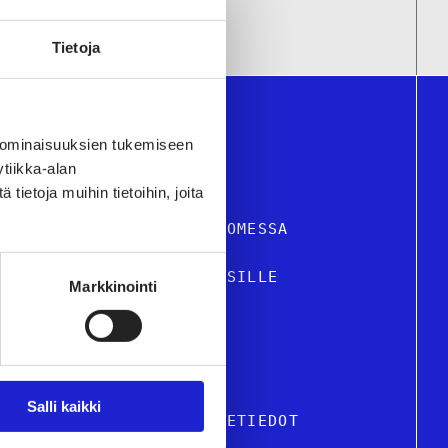
Tietoja
 ominaisuuksien tukemiseen
tiikka-alan
ietoja muihin tietoihin, joita
STIILI- JA MUOTIALA SUOMESSA
VELUT JA TIETOA YRITYKSILLE
Markkinointi
USTU JÄSENYRITYKSIIMME
KUTTAMINEN
Salli kaikki
TON HENKILÖSTÖ & OSOITETIEDOT