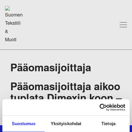
Pääomasijoittaja
Pääomasijoittaja aikoo
tuplata Dimexin koon –
näin se käy
Suostumus
Yksityiskohdat
Tietoja