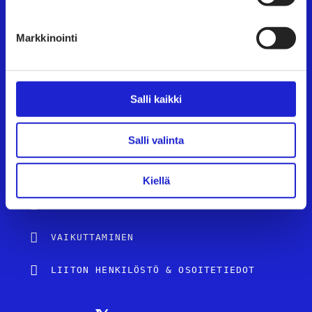
UUTISHUONE
Markkinointi
AVOIMET TYÖPAIKAT
TULE JÄSENEKSI
Salli kaikki
JÄSENSIVUT
TEKSTIILI- JA MUOTIALA SUOMESSA
Salli valinta
PALVELUT JA TIETOA YRITYKSILLE
Kiellä
TUTUSTU JÄSENYRITYKSIIMME
VAIKUTTAMINEN
LIITON HENKILÖSTÖ & OSOITETIEDOT