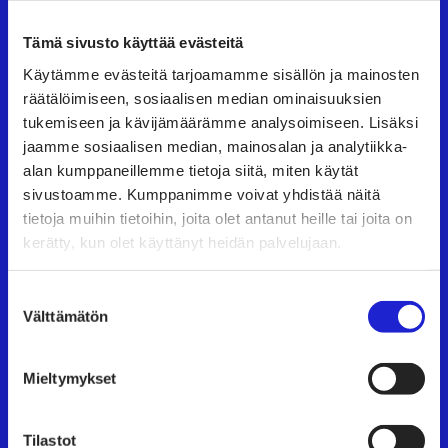
Tämä sivusto käyttää evästeitä
Suomen Tekstiili & Muoti ry
Käytämme evästeitä tarjoamamme sisällön ja mainosten
räätälöimiseen, sosiaalisen median ominaisuuksien
Suomen Tekstiili & Muoti ry on tekstiili-, vaate- ja
tukemiseen ja kävijämäärämme analysoimiseen. Lisäksi
muotialan yritysten etujärjestö, joka tarjoaa
jaamme sosiaalisen median, mainosalan ja analytiikka-
asiantuntijapalveluita, koulutusta ja tapahtumia.
alan kumppaneillemme tietoja siitä, miten käytät
Neuvottelemme työehtosopimukset, joita
sivustoamme. Kumppanimme voivat yhdistää näitä
tietoja muihin tietoihin, joita olet antanut heille tai joita on
noudattavat kaikki alan yritykset.
kerätty, kun olet käyttänyt heidän palvelujaan.
Tutustu meihin tarkemmin
Suostumuksen
Välttämätön
Käyntiosoite:
Eteläranta 10, 00130 Helsinki
valinta
Mieltymykset
TAPAHTUMAT
Tilastot