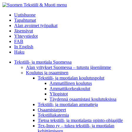
menu
Uutishuone
Tapahtumat
Alan avoimet työpaikat
Jäsensivut
Yhteystiedot
FAB
In English
Haku
Tekstiili- ja muotiala Suomessa
Alan yritykset Suomessa – tutustu jäseniimme
Koulutus ja osaaminen
Tekstiili- ja muotialan koulutuspolut
Ammatillinen koulutus
Ammattikorkeakoulut
Yliopistot
Täydennä osaamistasi koulutuksissa
Tekstiili- ja muotialan ammatteja
Osaamistarpeet
Tekstiiliakatemia
Tietoa tekstiili- ja muotialasta opinto-ohjaajille
Tex-Inno ry – tukea tekstiili- ja muotialan
kehittämiseen