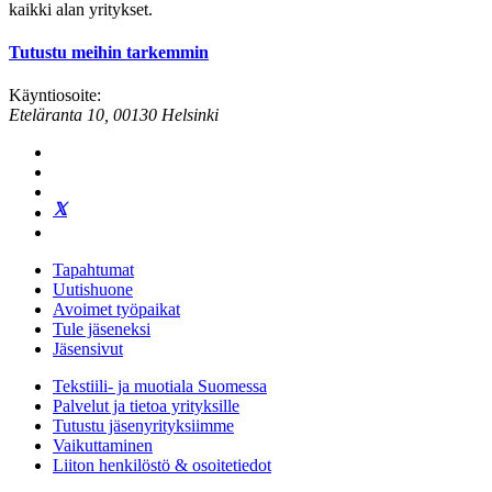
kaikki alan yritykset.
Tutustu meihin tarkemmin
Käyntiosoite:
Eteläranta 10, 00130 Helsinki
Tapahtumat
Uutishuone
Avoimet työpaikat
Tule jäseneksi
Jäsensivut
Tekstiili- ja muotiala Suomessa
Palvelut ja tietoa yrityksille
Tutustu jäsenyrityksiimme
Vaikuttaminen
Liiton henkilöstö & osoitetiedot