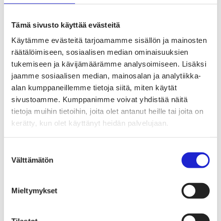
Tekstiilien kiertotalous
Kiertotalouden termit tutuiksi
Mihin kierrättää vanhat vaatteet ja kodintekstiilit?
Tämä sivusto käyttää evästeitä
Hiilineutraali tekstiiliala 2035 -sitoumus
Mukana sitoumuksessa
Käytämme evästeitä tarjoamamme sisällön ja mainosten
Mikä sitoumus?
räätälöimiseen, sosiaalisen median ominaisuuksien
Liity mukaan
TKI-toiminta
tukemiseen ja kävijämäärämme analysoimiseen. Lisäksi
Julkaisut, selvitykset ja raportit
jaamme sosiaalisen median, mainosalan ja analytiikka-
Hankkeet
alan kumppaneillemme tietoja siitä, miten käytät
Vaikuttaminen
Mahdollisuuksien ala – lue vaikuttamis­viestimme
sivustoamme. Kumppanimme voivat yhdistää näitä
EU-vaalit 2024: Reilut pelisäännöt turvaavat
tietoja muihin tietoihin, joita olet antanut heille tai joita on
elinvoimaisen tekstiili- ja muotialan Suomessa ja
kerätty, kun olet käyttänyt heidän palvelujaan.
Euroopassa
Tekstiili- ja muotialasta viennin uusi kärki
Suomesta tekstiilialan kiertotalouden &
Suostumuksen
vastuullisuuden suunnannäyttäjä
Välttämätön
Tekstiili- ja muotiala tarvitsee monipuolista
valinta
osaamista
Tekstiiliala on tärkeä osa Suomen
huoltovarmuutta
Mieltymykset
Luodaan kannusteet kuluttajan vihreään
siirtymään
EU-vaikuttaminen
Tilastot