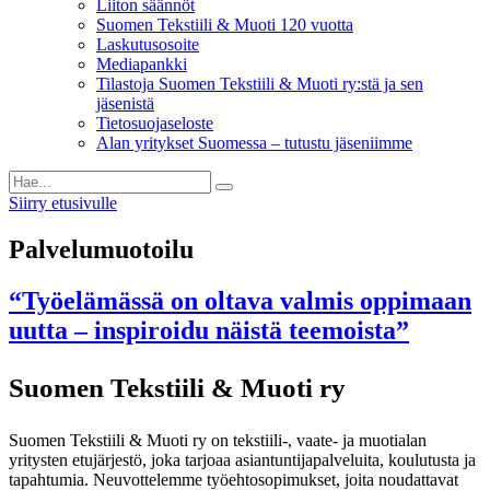
Liiton säännöt
Suomen Tekstiili & Muoti 120 vuotta
Laskutusosoite
Mediapankki
Tilastoja Suomen Tekstiili & Muoti ry:stä ja sen
jäsenistä
Tietosuojaseloste
Alan yritykset Suomessa – tutustu jäseniimme
Siirry etusivulle
Palvelumuotoilu
“Työelämässä on oltava valmis oppimaan
uutta – inspiroidu näistä teemoista”
Suomen Tekstiili & Muoti ry
Suomen Tekstiili & Muoti ry on tekstiili-, vaate- ja muotialan
yritysten etujärjestö, joka tarjoaa asiantuntijapalveluita, koulutusta ja
tapahtumia. Neuvottelemme työehtosopimukset, joita noudattavat