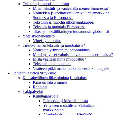
Tekstiili- ja muotialan tilastot
Miten tekstiili- ja vaatealalla menee Suomessa?
Vaatteiden ja kodintekstiilien kuluttajamarkkina
Suomessa ja Euroopassa
Tekstiilin ja muodin ulkomaankauppa
Tekstiili- ja muotiala Euroopassa
Tilastoja tekstiilikuitujen tuotannosta globaalisti
Yhteistyö­hakemisto
Yhteistyöilmoitus
Tiesitkö tämän tekstiili- ja muotialasta?
Vaatealan yritysten muodonmuutos
Miksi yritykset valmistuttavat tuotteita eri maissa?
Mistä vaatteen hinta muodostuu?
Tekstiiliä on kaikkialla!
Vaatteen pitkä matka raaka-aineesta kuluttajalle
Palvelut ja tietoa yrityksille
Kansainvälinen liiketoiminta ja rahoitus
Kansain­välistyminen
Rahoitus
Lakipalvelut
Kuluttajansuoja
Esimerkkejä kiistatilanteista
Yrityksen muistilista: Vaikuttaja­
markkinointi
Ajankohtaista oikeuskäytäntöä