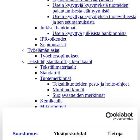
Usein kysyttyjä kysymyksiä tuotteiden
palauttamisesta etämyynnistä
Usein kysyttyjä kysymyksiä tuotevirheestä
ja sen seuraamuksista
Julkiset hankinnat
Usein kysyttyä julkisista hankinnoista
IPR-oikeudet
Sopimusasiat
Työelämän asiat
Työehto­sopimukset
Tekstiilit, standardit ja kemikaalit
Tekstiilimateriaalit
Standardit
Tuotemerkinnät
Tekstiilituotteiden pesu- ja hoito-ohjeet
Muut merkinnät
Suojavaatteiden merkinnät
Kemikaalit
Mikromuovit
Tekstiilikuitu­opas
Tekstiili- ja muotialan kasvusopimus
Vastuullisuus
Ympäristö & Ilmasto
Suostumus
Yksityiskohdat
Tietoja
Hankintaketjun vastuullisuus