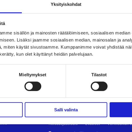
Yksityiskohdat
itä
mme sisällön ja mainosten räätälöimiseen, sosiaalisen median
ry
TAPAHTUMAT
TEK
iseen. Lisäksi jaamme sosiaalisen median, mainosalan ja analy
, miten käytät sivustoamme. Kumppanimme voivat yhdistää näitä t
vaate-
UUTISHUONE
PAL
n kerätty, kun olet käyttänyt heidän palvelujaan.
arjoaa
AVOIMET TYÖPAIKAT
TUT
Mieltymykset
Tilastot
TULE JÄSENEKSI
VAI
kki
JÄSENSIVUT
LII
Salli valinta
inki
Tietosuojaseloste
Evästeet
Verkkosivut: S