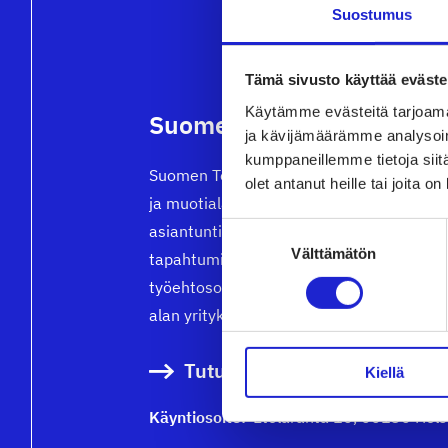
Suostumus
Tämä sivusto käyttää eväste
Käytämme evästeitä tarjoama
Suomen Tekstiili & Muoti 
ja kävijämäärämme analysoim
kumppaneillemme tietoja siitä
Suomen Tekstiili & Muoti ry on tekstiili-, 
olet antanut heille tai joita o
ja muotialan yritysten etujärjestö, joka t
Suostumuksen
asiantuntijapalveluita, koulutusta ja
Välttämätön
valinta
tapahtumia. Neuvottelemme
työehtosopimukset, joita noudattavat kai
alan yritykset.
Tutustu meihin tarkemmin
Kiellä
Käyntiosoite:
Eteläranta 10, 00130 Hels