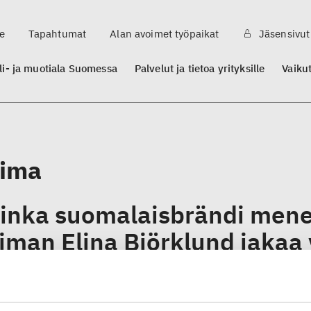
e
Tapahtumat
Alan avoimet työpaikat
Jäsensivut
ili- ja muotiala Suomessa
Palvelut ja tietoa yrityksille
Vaiku
ima
inka suomalaisbrändi mene
iman Elina Björklund jakaa 