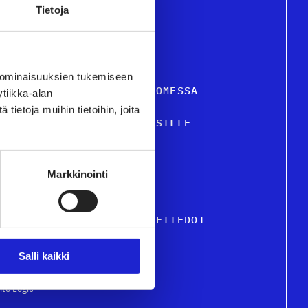
Tietoja
 ominaisuuksien tukemiseen
STIILI- JA MUOTIALA SUOMESSA
tiikka-alan
ietoja muihin tietoihin, joita
VELUT JA TIETOA YRITYKSILLE
USTU JÄSENYRITYKSIIMME
Markkinointi
KUTTAMINEN
TON HENKILÖSTÖ & OSOITETIEDOT
Salli kaikki
ite Logic