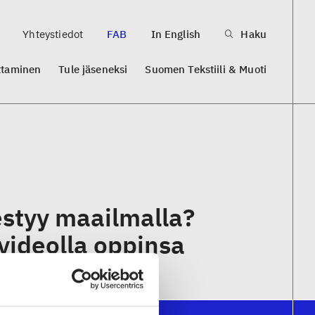
Yhteystiedot
FAB
In English
Haku
ttaminen
Tule jäseneksi
Suomen Tekstiili & Muoti
styy maailmalla?
videolla oppinsa