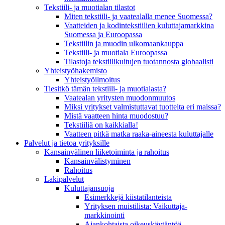
Tekstiili- ja muotialan tilastot
Miten tekstiili- ja vaatealalla menee Suomessa?
Vaatteiden ja kodintekstiilien kuluttajamarkkina
Suomessa ja Euroopassa
Tekstiilin ja muodin ulkomaankauppa
Tekstiili- ja muotiala Euroopassa
Tilastoja tekstiilikuitujen tuotannosta globaalisti
Yhteistyö­hakemisto
Yhteistyöilmoitus
Tiesitkö tämän tekstiili- ja muotialasta?
Vaatealan yritysten muodonmuutos
Miksi yritykset valmistuttavat tuotteita eri maissa?
Mistä vaatteen hinta muodostuu?
Tekstiiliä on kaikkialla!
Vaatteen pitkä matka raaka-aineesta kuluttajalle
Palvelut ja tietoa yrityksille
Kansainvälinen liiketoiminta ja rahoitus
Kansain­välistyminen
Rahoitus
Lakipalvelut
Kuluttajansuoja
Esimerkkejä kiistatilanteista
Yrityksen muistilista: Vaikuttaja­
markkinointi
Ajankohtaista oikeuskäytäntöä