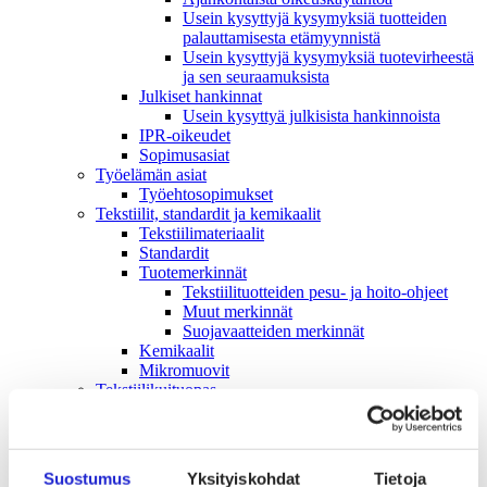
Usein kysyttyjä kysymyksiä tuotteiden
palauttamisesta etämyynnistä
Usein kysyttyjä kysymyksiä tuotevirheestä
ja sen seuraamuksista
Julkiset hankinnat
Usein kysyttyä julkisista hankinnoista
IPR-oikeudet
Sopimusasiat
Työelämän asiat
Työehto­sopimukset
Tekstiilit, standardit ja kemikaalit
Tekstiilimateriaalit
Standardit
Tuotemerkinnät
Tekstiilituotteiden pesu- ja hoito-ohjeet
Muut merkinnät
Suojavaatteiden merkinnät
Kemikaalit
Mikromuovit
Tekstiilikuitu­opas
Tekstiili- ja muotialan kasvusopimus
Vastuullisuus
Ympäristö & Ilmasto
Hankintaketjun vastuullisuus
Suostumus
Yksityiskohdat
Tietoja