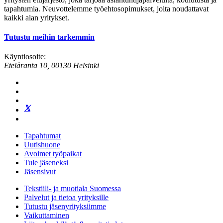
tapahtumia. Neuvottelemme työehtosopimukset, joita noudattavat
kaikki alan yritykset.
Tutustu meihin tarkemmin
Käyntiosoite:
Eteläranta 10, 00130 Helsinki
Tapahtumat
Uutishuone
Avoimet työpaikat
Tule jäseneksi
Jäsensivut
Tekstiili- ja muotiala Suomessa
Palvelut ja tietoa yrityksille
Tutustu jäsenyrityksiimme
Vaikuttaminen