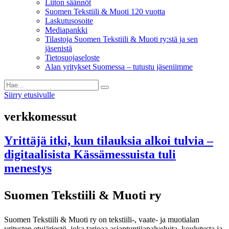
Liiton säännöt
Suomen Tekstiili & Muoti 120 vuotta
Laskutusosoite
Mediapankki
Tilastoja Suomen Tekstiili & Muoti ry:stä ja sen
jäsenistä
Tietosuojaseloste
Alan yritykset Suomessa – tutustu jäseniimme
Siirry etusivulle
verkkomessut
Yrittäjä itki, kun tilauksia alkoi tulvia –
digitaalisista Kässämessuista tuli
menestys
Suomen Tekstiili & Muoti ry
Suomen Tekstiili & Muoti ry on tekstiili-, vaate- ja muotialan
yritysten etujärjestö, joka tarjoaa asiantuntijapalveluita, koulutusta ja