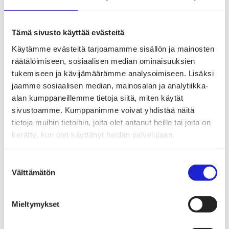
Tekstiilien kiertotalous
Kiertotalouden termit tutuiksi
Mihin kierrättää vanhat vaatteet ja kodintekstiilit?
Hiilineutraali tekstiiliala 2035 -sitoumus
Tämä sivusto käyttää evästeitä
Mukana sitoumuksessa
Mikä sitoumus?
Käytämme evästeitä tarjoamamme sisällön ja mainosten
Liity mukaan
räätälöimiseen, sosiaalisen median ominaisuuksien
TKI-toiminta
tukemiseen ja kävijämäärämme analysoimiseen. Lisäksi
Julkaisut, selvitykset ja raportit
Hankkeet
jaamme sosiaalisen median, mainosalan ja analytiikka-
Vaikuttaminen
alan kumppaneillemme tietoja siitä, miten käytät
Mahdollisuuksien ala – lue vaikuttamis­viestimme
sivustoamme. Kumppanimme voivat yhdistää näitä
EU-vaalit 2024: Reilut pelisäännöt turvaavat
elinvoimaisen tekstiili- ja muotialan Suomessa ja
tietoja muihin tietoihin, joita olet antanut heille tai joita on
Euroopassa
kerätty, kun olet käyttänyt heidän palvelujaan.
Tekstiili- ja muotialasta viennin uusi kärki
Suomesta tekstiilialan kiertotalouden &
vastuullisuuden suunnannäyttäjä
Suostumuksen
Tekstiili- ja muotiala tarvitsee monipuolista
Välttämätön
valinta
osaamista
Tekstiiliala on tärkeä osa Suomen
huoltovarmuutta
Luodaan kannusteet kuluttajan vihreään
Mieltymykset
siirtymään
EU-vaikuttaminen