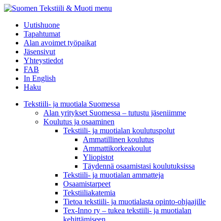
menu
Uutishuone
Tapahtumat
Alan avoimet työpaikat
Jäsensivut
Yhteystiedot
FAB
In English
Haku
Tekstiili- ja muotiala Suomessa
Alan yritykset Suomessa – tutustu jäseniimme
Koulutus ja osaaminen
Tekstiili- ja muotialan koulutuspolut
Ammatillinen koulutus
Ammattikorkeakoulut
Yliopistot
Täydennä osaamistasi koulutuksissa
Tekstiili- ja muotialan ammatteja
Osaamistarpeet
Tekstiiliakatemia
Tietoa tekstiili- ja muotialasta opinto-ohjaajille
Tex-Inno ry – tukea tekstiili- ja muotialan
kehittämiseen