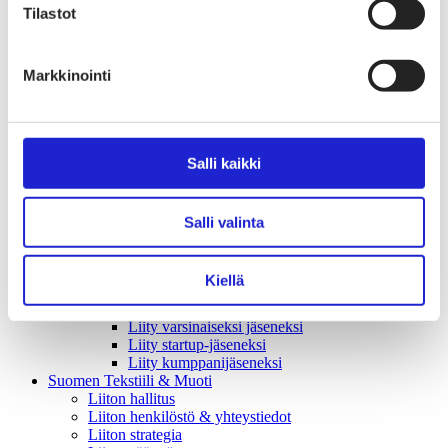
Tekstiilimerkintäuudistus (TLR)
Tilastot
Digitaalinen tuotepassi
Tekstiilien tuottajavastuu (EPR)
Kannanotot ja lausunnot
Lausunnot ja kantapaperit
Markkinointi
Pikamuodin rajoittaminen
Vaikuttajaryhmät jäsenyrityksille
Työelämä-vaikuttajaryhmä
Yritysvastuu, kiertotalous ja toimivat markkinat -
Salli kaikki
vaikuttajaryhmä
Kansainvälinen liiketoiminta ja rahoitus -
vaikuttajaryhmä
Julkiset hankinnat ja huoltovarmuus -
Salli valinta
vaikuttajaryhmä
Kestävä tuotepolitiikka​ -vaikuttajaryhmä
Osaaminen ja vetovoima -vaikuttajaryhmä
Kiellä
Tule jäseneksi
Suomen Tekstiili & Muodin jäsenyysmuodot
Liity varsinaiseksi jäseneksi
Liity startup-jäseneksi
Liity kumppani­jäseneksi
Suomen Tekstiili & Muoti
Liiton hallitus
Liiton henkilöstö & yhteystiedot
Liiton strategia