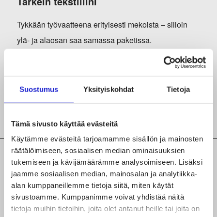
Tärkein tekstiilini
Tykkään työvaatteena erityisesti mekoista – silloin
ylä- ja alaosan saa samassa paketissa.
Kysy minulta näistä
Suostumus
Yksityiskohdat
Tietoja
Liiton jäsenyys, tekstiili- ja muotiala Suomessa, alan
tulevaisuus, liiton toiminta
Tämä sivusto käyttää evästeitä
Käytämme evästeitä tarjoamamme sisällön ja mainosten
räätälöimiseen, sosiaalisen median ominaisuuksien
tukemiseen ja kävijämäärämme analysoimiseen. Lisäksi
jaamme sosiaalisen median, mainosalan ja analytiikka-
Marja-Liisa mukana näissä
alan kumppaneillemme tietoja siitä, miten käytät
sivustoamme. Kumppanimme voivat yhdistää näitä
tietoja muihin tietoihin, joita olet antanut heille tai joita on