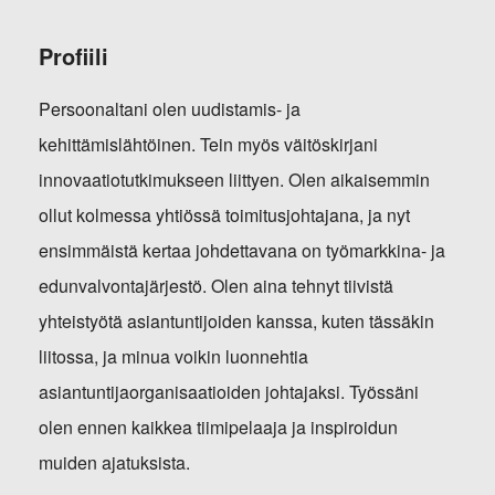
Profiili
Persoonaltani olen uudistamis- ja
kehittämislähtöinen. Tein myös väitöskirjani
innovaatiotutkimukseen liittyen. Olen aikaisemmin
ollut kolmessa yhtiössä toimitusjohtajana, ja nyt
ensimmäistä kertaa johdettavana on työmarkkina- ja
edunvalvontajärjestö. Olen aina tehnyt tiivistä
yhteistyötä asiantuntijoiden kanssa, kuten tässäkin
liitossa, ja minua voikin luonnehtia
asiantuntijaorganisaatioiden johtajaksi. Työssäni
olen ennen kaikkea tiimipelaaja ja inspiroidun
muiden ajatuksista.