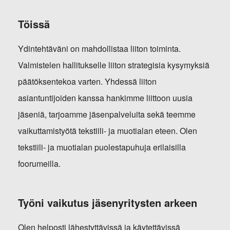
Töissä
Ydintehtäväni on mahdollistaa liiton toiminta.
Valmistelen hallitukselle liiton strategisia kysymyksiä
päätöksentekoa varten. Yhdessä liiton
asiantuntijoiden kanssa hankimme liittoon uusia
jäseniä, tarjoamme jäsenpalveluita sekä teemme
vaikuttamistyötä tekstiili- ja muotialan eteen. Olen
tekstiili- ja muotialan puolestapuhuja erilaisilla
foorumeilla.
Työni vaikutus jäsenyritysten arkeen
Olen helposti lähestyttävissä ja käytettävissä