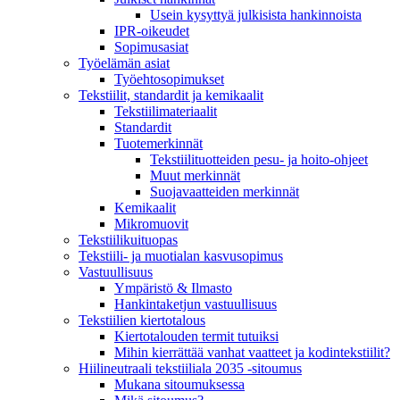
Usein kysyttyä julkisista hankinnoista
IPR-oikeudet
Sopimusasiat
Työelämän asiat
Työehto­sopimukset
Tekstiilit, standardit ja kemikaalit
Tekstiilimateriaalit
Standardit
Tuotemerkinnät
Tekstiilituotteiden pesu- ja hoito-ohjeet
Muut merkinnät
Suojavaatteiden merkinnät
Kemikaalit
Mikromuovit
Tekstiilikuitu­opas
Tekstiili- ja muotialan kasvusopimus
Vastuullisuus
Ympäristö & Ilmasto
Hankintaketjun vastuullisuus
Tekstiilien kiertotalous
Kiertotalouden termit tutuiksi
Mihin kierrättää vanhat vaatteet ja kodintekstiilit?
Hiilineutraali tekstiiliala 2035 -sitoumus
Mukana sitoumuksessa