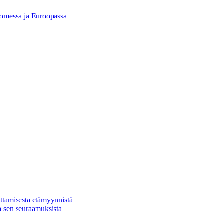
Suomessa ja Euroopassa
ttamisesta etämyynnistä
a sen seuraamuksista