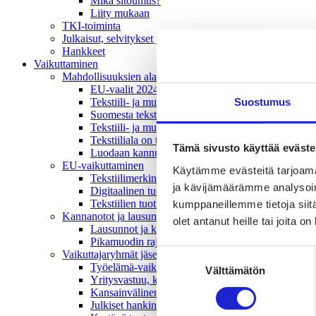
Mikä sitoumus?
Liity mukaan
TKI-toiminta
Julkaisut, selvitykset ja raportit
Hankkeet
Vaikuttaminen
Mahdollisuuksien ala – lue vaikuttamis­viestimme
EU-vaalit 2024: Reilut pelisäännöt turvaavat elinv
Suostumus
Tekstiili- ja muotialasta viennin uusi kärki
Suomesta tekstiilialan kiertotalouden & vastuullis
Tekstiili- ja muotiala tarvitsee monipuolista osaami
Tekstiiliala on tärkeä osa Suomen huoltovarmuutta
Tämä sivusto käyttää eväste
Luodaan kannusteet kuluttajan vihreään siirtymään
EU-vaikuttaminen
Käytämme evästeitä tarjoama
Tekstiilimerkintäuudistus (TLR)
ja kävijämäärämme analysoim
Digitaalinen tuotepassi
Tekstiilien tuottajavastuu (EPR)
kumppaneillemme tietoja siitä
Kannanotot ja lausunnot
olet antanut heille tai joita o
Lausunnot ja kantapaperit
Pikamuodin rajoittaminen
Suostumuksen
Vaikuttajaryhmät jäsenyrityksille
Työelämä-vaikuttajaryhmä
Välttämätön
valinta
Yritysvastuu, kiertotalous ja toimivat markkinat -
Kansainvälinen liiketoiminta ja rahoitus -vaikutta
Julkiset hankinnat ja huoltovarmuus -vaikuttajary