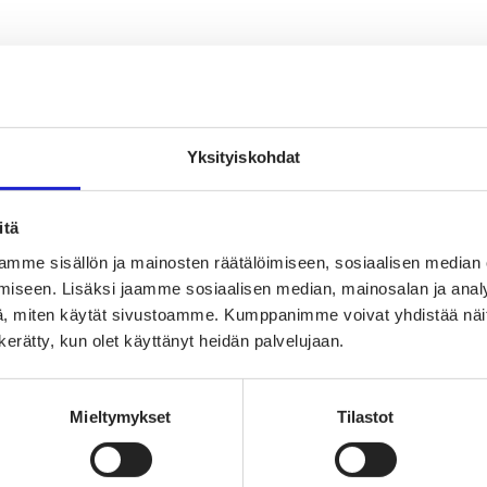
oimaisen tekstiili- ja muotialan Suomessa ja Euroopassa
Yksityiskohdat
uuden suunnannäyttäjä
sta
itä
mme sisällön ja mainosten räätälöimiseen, sosiaalisen median
iseen. Lisäksi jaamme sosiaalisen median, mainosalan ja analy
, miten käytät sivustoamme. Kumppanimme voivat yhdistää näitä t
n kerätty, kun olet käyttänyt heidän palvelujaan.
Mieltymykset
Tilastot
vaikuttajaryhmä
jaryhmä
hmä