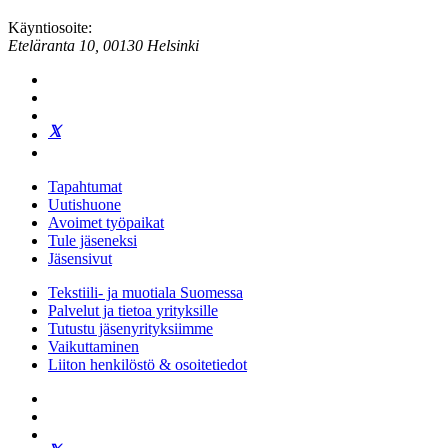
Käyntiosoite:
Eteläranta 10, 00130 Helsinki
Tapahtumat
Uutishuone
Avoimet työpaikat
Tule jäseneksi
Jäsensivut
Tekstiili- ja muotiala Suomessa
Palvelut ja tietoa yrityksille
Tutustu jäsenyrityksiimme
Vaikuttaminen
Liiton henkilöstö & osoitetiedot