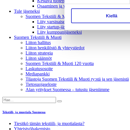
Kestävä tuotepolitiikka​ -vaikuttajaryhmä
Osaaminen ja vetovoima -vaikuttajaryhmä
Tule jäseneksi
Kiellä
Suomen Tekstiili & Muodin jäsenyysmuodot
Liity varsinaiseksi jäseneksi
Liity startup-jäseneksi
Liity kumppani­jäseneksi
Suomen Tekstiili & Muoti
Liiton hallitus
Liiton henkilöstö & yhteystiedot
Liiton strategia
Liiton säännöt
Suomen Tekstiili & Muoti 120 vuotta
Laskutusosoite
Mediapankki
Tilastoja Suomen Tekstiili & Muoti ry:stä ja sen jäsenistä
Tietosuojaseloste
Alan yritykset Suomessa – tutustu jäseniimme
Tekstiili- ja muotiala Suomessa
Tiesitkö tämän tekstiili- ja muotialasta?
Yhteistyö­hakemisto