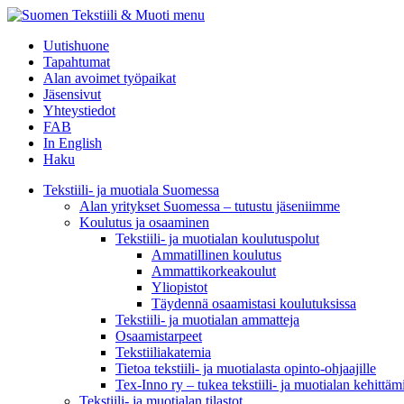
menu
Uutishuone
Tapahtumat
Alan avoimet työpaikat
Jäsensivut
Yhteystiedot
FAB
In English
Haku
Tekstiili- ja muotiala Suomessa
Alan yritykset Suomessa – tutustu jäseniimme
Koulutus ja osaaminen
Tekstiili- ja muotialan koulutuspolut
Ammatillinen koulutus
Ammattikorkeakoulut
Yliopistot
Täydennä osaamistasi koulutuksissa
Tekstiili- ja muotialan ammatteja
Osaamistarpeet
Tekstiiliakatemia
Tietoa tekstiili- ja muotialasta opinto-ohjaajille
Tex-Inno ry – tukea tekstiili- ja muotialan kehittäm
Tekstiili- ja muotialan tilastot