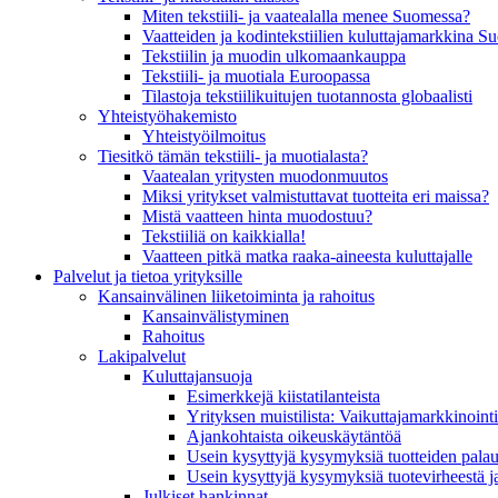
Miten tekstiili- ja vaatealalla menee Suomessa?
Vaatteiden ja kodintekstiilien kuluttajamarkkina 
Tekstiilin ja muodin ulkomaankauppa
Tekstiili- ja muotiala Euroopassa
Tilastoja tekstiilikuitujen tuotannosta globaalisti
Yhteistyö­hakemisto
Yhteistyöilmoitus
Tiesitkö tämän tekstiili- ja muotialasta?
Vaatealan yritysten muodonmuutos
Miksi yritykset valmistuttavat tuotteita eri maissa?
Mistä vaatteen hinta muodostuu?
Tekstiiliä on kaikkialla!
Vaatteen pitkä matka raaka-aineesta kuluttajalle
Palvelut ja tietoa yrityksille
Kansainvälinen liiketoiminta ja rahoitus
Kansain­välistyminen
Rahoitus
Lakipalvelut
Kuluttajansuoja
Esimerkkejä kiistatilanteista
Yrityksen muistilista: Vaikuttaja­markkinointi
Ajankohtaista oikeuskäytäntöä
Usein kysyttyjä kysymyksiä tuotteiden palau
Usein kysyttyjä kysymyksiä tuotevirheestä j
Julkiset hankinnat