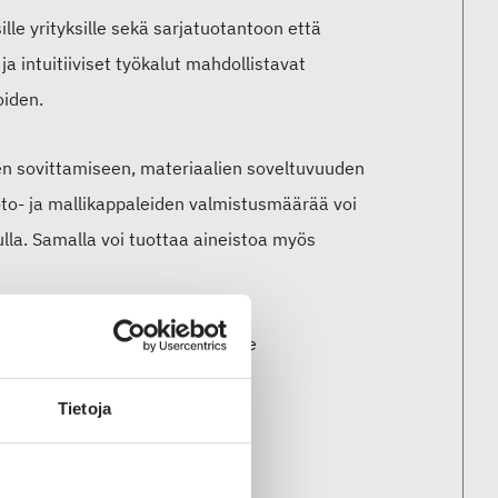
lle yrityksille sekä sarjatuotantoon että
a intuitiiviset työkalut mahdollistavat
oiden.
en sovittamiseen, materiaalien soveltuvuuden
oto- ja mallikappaleiden valmistusmäärää voi
ulla. Samalla voi tuottaa aineistoa myös
 sekä 3D-palvelupaketit tuotamme
Tietoja