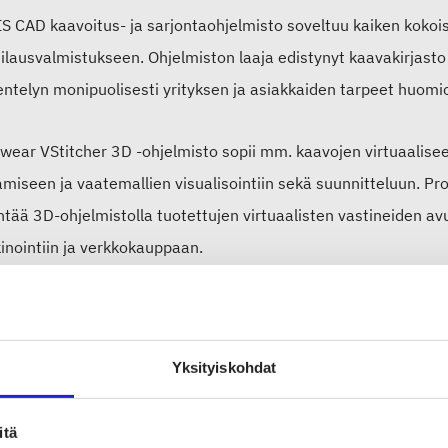
 CAD kaavoitus- ja sarjontaohjelmisto soveltuu kaiken kokoisi
ilausvalmistukseen. Ohjelmiston laaja edistynyt kaavakirjasto j
entelyn monipuolisesti yrityksen ja asiakkaiden tarpeet huomi
wear VStitcher 3D -ohjelmisto sopii mm. kaavojen virtuaalise
amiseen ja vaatemallien visualisointiin sekä suunnitteluun. Pr
tää 3D-ohjelmistolla tuotettujen virtuaalisten vastineiden av
inointiin ja verkkokauppaan.
mistojen käyttäjäkoulutukset, kaavoitus- ja sarjontapalvelut
askohtaisten tarpeiden mukaan.
Yksityiskohdat
itä