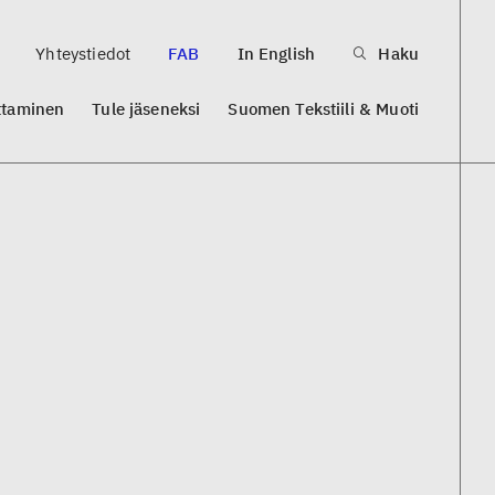
Yhteystiedot
FAB
In English
Haku
ttaminen
Tule jäseneksi
Suomen Tekstiili & Muoti