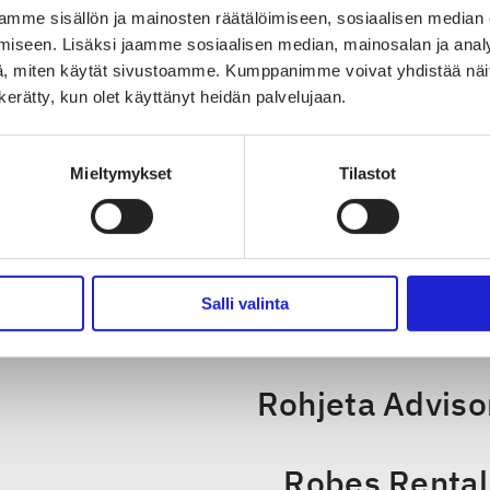
mme sisällön ja mainosten räätälöimiseen, sosiaalisen median
aa yritystä somessa
iseen. Lisäksi jaamme sosiaalisen median, mainosalan ja analy
, miten käytät sivustoamme. Kumppanimme voivat yhdistää näitä t
n kerätty, kun olet käyttänyt heidän palvelujaan.
Mieltymykset
Tilastot
TUTUSTU MYÖS NÄIHIN JÄS
Salli valinta
Ninyes Oy
Rohjeta Adviso
Robes Rental