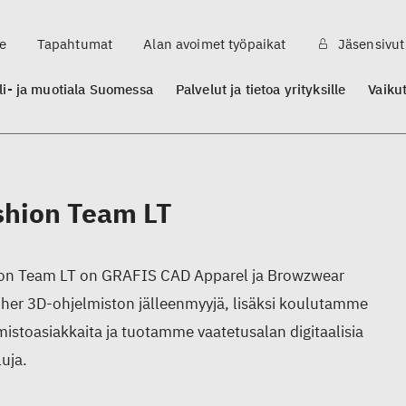
e
Tapahtumat
Alan avoimet työpaikat
Jäsensivut
ili- ja muotiala Suomessa
Palvelut ja tietoa yrityksille
Vaiku
shion Team LT
on Team LT on GRAFIS CAD Apparel ja Browzwear
cher 3D-ohjelmiston jälleenmyyjä, lisäksi koulutamme
mistoasiakkaita ja tuotamme vaatetusalan digitaalisia
luja.