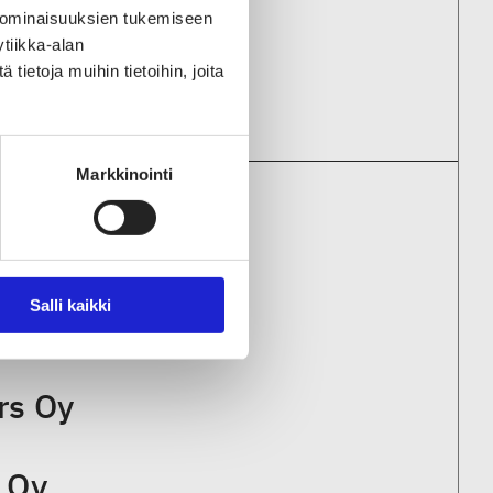
 ominaisuuksien tukemiseen
tiikka-alan
ietoja muihin tietoihin, joita
Markkinointi
ENYRITYKSIIN
Salli kaikki
rs Oy
 Oy