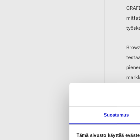
GRAFIS
mittat
työsk
Browz
testa
pienen
markk
Ohjel
asiak
Suostumus
Tämä sivusto käyttää eväste