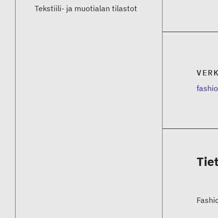
Tekstiili- ja muotialan tilastot
VER
fashio
Tie
Fashio