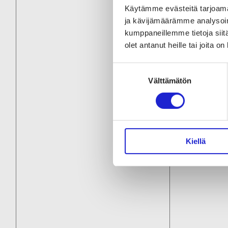
Käytämme evästeitä tarjoama
Seur
ja kävijämäärämme analysoim
kumppaneillemme tietoja siitä
olet antanut heille tai joita o
Suostumuksen
Välttämätön
valinta
Kiellä