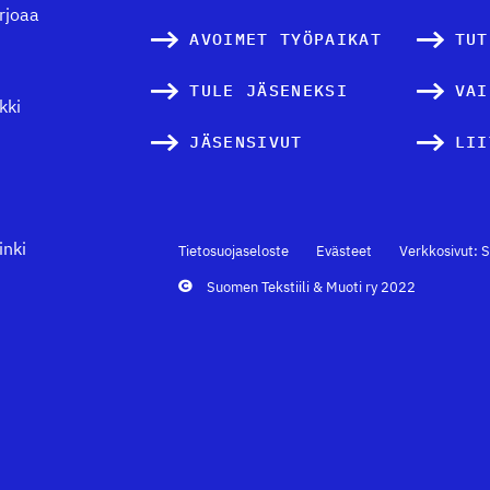
arjoaa
AVOIMET TYÖPAIKAT
TUT
TULE JÄSENEKSI
VAI
kki
JÄSENSIVUT
LII
inki
Tietosuojaseloste
Evästeet
Verkkosivut: S
Suomen Tekstiili & Muoti ry 2022