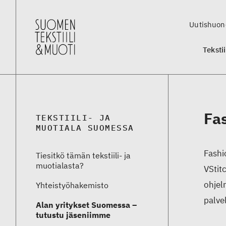
Uutishuon
Teksti
Fa
TEKSTIILI- JA
MUOTIALA SUOMESSA
Fashi
Tiesitkö tämän tekstiili- ja
muotialasta?
VStit
ohjel
Yhteistyö­hakemisto
palve
Alan yritykset Suomessa –
tutustu jäseniimme