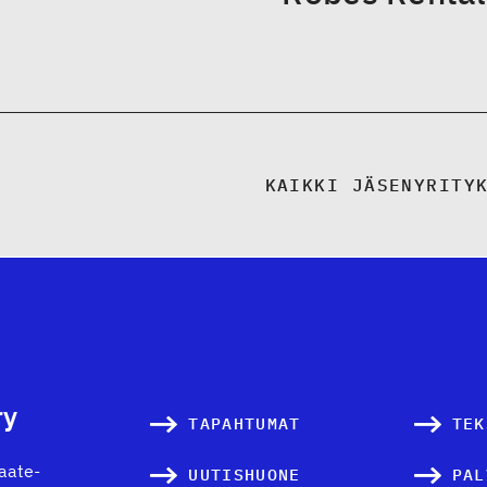
KAIKKI JÄSENYRITY
ry
TAPAHTUMAT
TEK
vaate-
UUTISHUONE
PAL