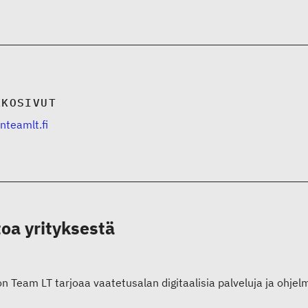
KKOSIVUT
nteamlt.fi
toa yrityksestä
n Team LT tarjoaa vaatetusalan digitaalisia palveluja ja ohjelm