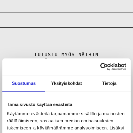
TUTUSTU MYÖS NÄIHIN
JÄSENYRITYKSIIN
Aalto-yliopisto
Suostumus
Yksityiskohdat
Tietoja
Metropolia ammattikorkeakoulu
Tämä sivusto käyttää evästeitä
Tampereen ammattikorkeakoulu TAMK
Käytämme evästeitä tarjoamamme sisällön ja mainosten
räätälöimiseen, sosiaalisen median ominaisuuksien
tukemiseen ja kävijämäärämme analysoimiseen. Lisäksi