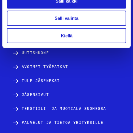
Salli kaikki
Käyntiosoite:
Eteläranta 10, 00130 Helsinki
Salli valinta
Kiellä
TAPAHTUMAT
UUTISHUONE
AVOIMET TYÖPAIKAT
TULE JÄSENEKSI
JÄSENSIVUT
TEKSTIILI- JA MUOTIALA SUOMESSA
PALVELUT JA TIETOA YRITYKSILLE