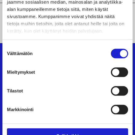
jaamme sosiaalisen median, mainosalan ja analytiikka-
alan kumppaneillemme tietoja siitä, miten käytät
sivustoamme. Kumppanimme voivat yhdistää näitä
KAIKKI JÄSENYRITYKSEMME
tietoja muihin tietoihin, joita olet antanut heille tai joita on
kerätty, kun olet käyttänyt heidän palvelujaan.
Suostumuksen
Välttämätön
valinta
Suomen Tekstiili & Muoti ry
Mieltymykset
Suomen Tekstiili & Muoti ry on tekstiili-, vaate- ja
Tilastot
muotialan yritysten etujärjestö, joka tarjoaa
asiantuntijapalveluita, koulutusta ja tapahtumia.
Neuvottelemme työehtosopimukset, joita
Markkinointi
noudattavat kaikki alan yritykset.
Tutustu meihin tarkemmin