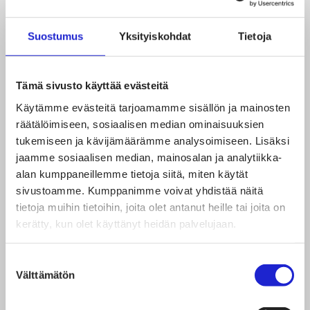
Kokemusta ja oppia uudesta – tällaista
on kesätöissä tekstiili- ja muotialalla
Suostumus
Yksityiskohdat
Tietoja
24.08.2020
Tämä sivusto käyttää evästeitä
Käytämme evästeitä tarjoamamme sisällön ja mainosten
räätälöimiseen, sosiaalisen median ominaisuuksien
tukemiseen ja kävijämäärämme analysoimiseen. Lisäksi
jaamme sosiaalisen median, mainosalan ja analytiikka-
alan kumppaneillemme tietoja siitä, miten käytät
sivustoamme. Kumppanimme voivat yhdistää näitä
tietoja muihin tietoihin, joita olet antanut heille tai joita on
kerätty, kun olet käyttänyt heidän palvelujaan.
Suostumuksen
Välttämätön
valinta
Mölnlycken hurja palkkausvuosi