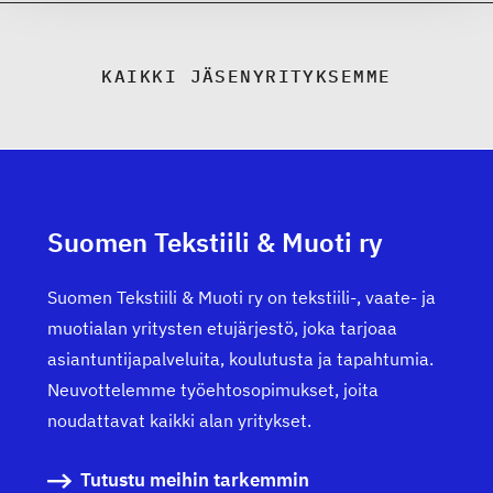
KAIKKI JÄSENYRITYKSEMME
Suomen Tekstiili & Muoti ry
Suomen Tekstiili & Muoti ry on tekstiili-, vaate- ja
muotialan yritysten etujärjestö, joka tarjoaa
asiantuntijapalveluita, koulutusta ja tapahtumia.
Neuvottelemme työehtosopimukset, joita
noudattavat kaikki alan yritykset.
Tutustu meihin tarkemmin