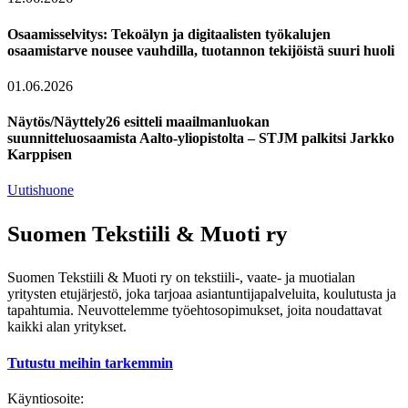
Osaamisselvitys: Tekoälyn ja digitaalisten työkalujen
osaamistarve nousee vauhdilla, tuotannon tekijöistä suuri huoli
01.06.2026
Näytös/Näyttely26 esitteli maailmanluokan
suunnitteluosaamista Aalto-yliopistolta – STJM palkitsi Jarkko
Karppisen
Uutishuone
Suomen Tekstiili & Muoti ry
Suomen Tekstiili & Muoti ry on tekstiili-, vaate- ja muotialan
yritysten etujärjestö, joka tarjoaa asiantuntijapalveluita, koulutusta ja
tapahtumia. Neuvottelemme työehtosopimukset, joita noudattavat
kaikki alan yritykset.
Tutustu meihin tarkemmin
Käyntiosoite: