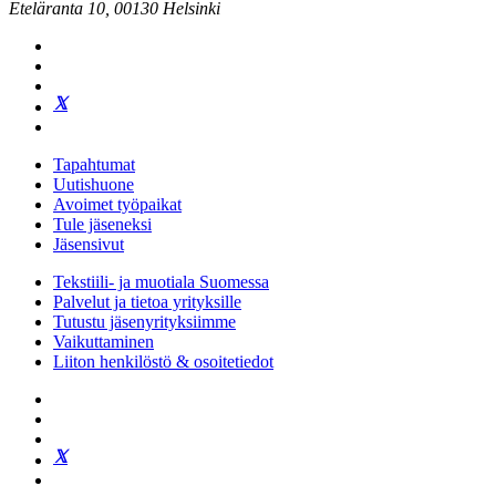
Eteläranta 10, 00130 Helsinki
Tapahtumat
Uutishuone
Avoimet työpaikat
Tule jäseneksi
Jäsensivut
Tekstiili- ja muotiala Suomessa
Palvelut ja tietoa yrityksille
Tutustu jäsenyrityksiimme
Vaikuttaminen
Liiton henkilöstö & osoitetiedot