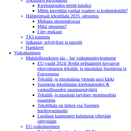
Tekstiilien kiertotalous
Kiertotalouden termit tutuiksi
Mihin kierrättää vanhat vaatteet ja kodintekstiilit?
Hiilineutraali tekstiiliala 2035 -sitoumus
Mukana sitoumuksessa
Mikä sitoumus?
Liity mukaan
TKI-toiminta
Julkaisut, selvitykset ja raportit
Hankkeet
Vaikuttaminen
Mahdollisuuksien ala – lue vaikuttamis­viestimme
EU-vaalit 2024: Reilut pelisäännöt turvaavat
elinvoimaisen tekstiili- ja muotialan Suomessa ja
Euroopassa
Tekstiili- ja muotialasta viennin uusi kärki
Suomesta tekstiilialan kiertotalouden &
vastuullisuuden suunnannäyttäjä
Tekstiili- ja muotiala tarvitsee monipuolista
osaamista
Tekstiiliala on tärkeä osa Suomen
huoltovarmuutta
Luodaan kannusteet kuluttajan vihreään
siirtymään
EU-vaikuttaminen