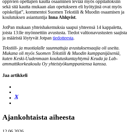
oppivien opettajien
kautta osaaminen leviää myös oppilaitoksiin
sekä sitä kautta mukaan alan opetukseen
eli hyötyjinä ovat myös
opiskelijat
”
,
kommentoi Suomen Tekstiili & Muodin osaamisen ja
koulutuksen asiantuntija
Inna Ahlqvist
.
JotPan mukaan yhteishakemuksia saapui yhteensä 14 kappaletta,
joista 13:lle myönnettiin avustusta.
Tiedot valtionavustusten saajista
ja määristä löytyvät Jotpan
tiedotteesta
.
Tekstiili- ja muotialalle suunnattuja avustuksensaajia oli useita.
Mukana oli myös Suomen Tekstiili & Muodin kumppanijäseniä,
kuten Keski-Uudenmaan koulutuskuntayhtymä Keuda ja Lab-
ammattikorkeakoulu Oy yhteistyökumppaniensa kanssa.
Jaa artikkeli
Ajankohtaista aiheesta
12.06.2026