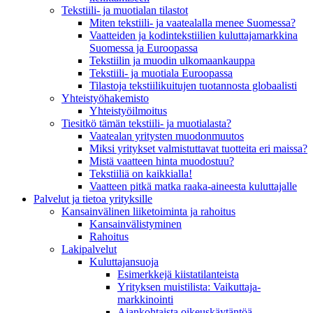
Tekstiili- ja muotialan tilastot
Miten tekstiili- ja vaatealalla menee Suomessa?
Vaatteiden ja kodintekstiilien kuluttajamarkkina
Suomessa ja Euroopassa
Tekstiilin ja muodin ulkomaankauppa
Tekstiili- ja muotiala Euroopassa
Tilastoja tekstiilikuitujen tuotannosta globaalisti
Yhteistyö­hakemisto
Yhteistyöilmoitus
Tiesitkö tämän tekstiili- ja muotialasta?
Vaatealan yritysten muodonmuutos
Miksi yritykset valmistuttavat tuotteita eri maissa?
Mistä vaatteen hinta muodostuu?
Tekstiiliä on kaikkialla!
Vaatteen pitkä matka raaka-aineesta kuluttajalle
Palvelut ja tietoa yrityksille
Kansainvälinen liiketoiminta ja rahoitus
Kansain­välistyminen
Rahoitus
Lakipalvelut
Kuluttajansuoja
Esimerkkejä kiistatilanteista
Yrityksen muistilista: Vaikuttaja­
markkinointi
Ajankohtaista oikeuskäytäntöä