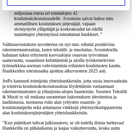
Jatkuvan oppimisen ja työllisyyden palvelukeskus
Jotpa on myöntänyt valtionavustusta yhteensä 8,2
miljoonaa euroa eri toimialojen 42
koulutuskokonaisuudelle. Avustusta saivat hakea mm.
ammatillisen koulutuksen järjestäjät, vapaan
sivistystyön ylläpitäjät ja korkeakoulut tai edellä
mainittujen yhteistyössä toteuttamat hankkeet.
Valtionavustuksen tavoitteena on nyt mm. edistää positiivisia
rakennemuutosaloja, kuten tekstiili- ja muotialaa. Avustuksella
halutaan tukea erityisesti kasvualojen osaavan työvoiman
saatavuutta, osaamisen kehittämistä ja aloilla työskentelevien
työmarkkina-aseman vahvistamista
erilaisten koulutusten kautta.
Hankkeiden toteutusaika ajoittuu alkuvuoteen 2025 asti.
JotPa kannusti toimijoita yhteishankkeisiin, jotta uusia innovaatioita
ja toimivia koulutuskokonaisuuksia löydettäisiin vastaamaan
rakennemuutosten ja ylitarjonta-alojen haasteisiin. Suomen Tekstiili
& Muoti ry
oli mukana useamman hakemuksen ideoinnissa ja
laadinnassa, tuomassa esiin alan yritysten osaamis- ja
koulutustarpeita sekä antamassa vinkkejä yhteistyökumppaneista
alan koulutuksenjärjestäjien yhteishankkeisiin.
”
Kun päätökset tulivat julkisuuteen, se oli
todella
iloista luettavaa!
Hankkeilla
on
pitkäaikaista ja
laajaa vaikuttavuutta, koska
uutta