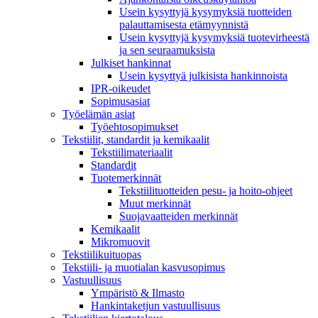
Usein kysyttyjä kysymyksiä tuotteiden
palauttamisesta etämyynnistä
Usein kysyttyjä kysymyksiä tuotevirheestä
ja sen seuraamuksista
Julkiset hankinnat
Usein kysyttyä julkisista hankinnoista
IPR-oikeudet
Sopimusasiat
Työelämän asiat
Työehto­sopimukset
Tekstiilit, standardit ja kemikaalit
Tekstiilimateriaalit
Standardit
Tuotemerkinnät
Tekstiilituotteiden pesu- ja hoito-ohjeet
Muut merkinnät
Suojavaatteiden merkinnät
Kemikaalit
Mikromuovit
Tekstiilikuitu­opas
Tekstiili- ja muotialan kasvusopimus
Vastuullisuus
Ympäristö & Ilmasto
Hankintaketjun vastuullisuus