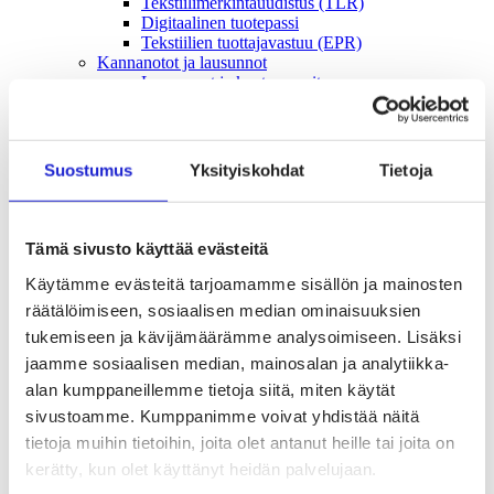
Tekstiilimerkintäuudistus (TLR)
Digitaalinen tuotepassi
Tekstiilien tuottajavastuu (EPR)
Kannanotot ja lausunnot
Lausunnot ja kantapaperit
Pikamuodin rajoittaminen
Vaikuttajaryhmät jäsenyrityksille
Työelämä-vaikuttajaryhmä
Yritysvastuu, kiertotalous ja toimivat markkinat -
Suostumus
Yksityiskohdat
Tietoja
vaikuttajaryhmä
Kansainvälinen liiketoiminta ja rahoitus -
vaikuttajaryhmä
Julkiset hankinnat ja huoltovarmuus -
Tämä sivusto käyttää evästeitä
vaikuttajaryhmä
Kestävä tuotepolitiikka​ -vaikuttajaryhmä
Käytämme evästeitä tarjoamamme sisällön ja mainosten
Osaaminen ja vetovoima -vaikuttajaryhmä
räätälöimiseen, sosiaalisen median ominaisuuksien
Tule jäseneksi
tukemiseen ja kävijämäärämme analysoimiseen. Lisäksi
Suomen Tekstiili & Muodin jäsenyysmuodot
Liity varsinaiseksi jäseneksi
jaamme sosiaalisen median, mainosalan ja analytiikka-
Liity startup-jäseneksi
alan kumppaneillemme tietoja siitä, miten käytät
Liity kumppani­jäseneksi
sivustoamme. Kumppanimme voivat yhdistää näitä
Suomen Tekstiili & Muoti
Liiton hallitus
tietoja muihin tietoihin, joita olet antanut heille tai joita on
Liiton henkilöstö & yhteystiedot
kerätty, kun olet käyttänyt heidän palvelujaan.
Liiton strategia