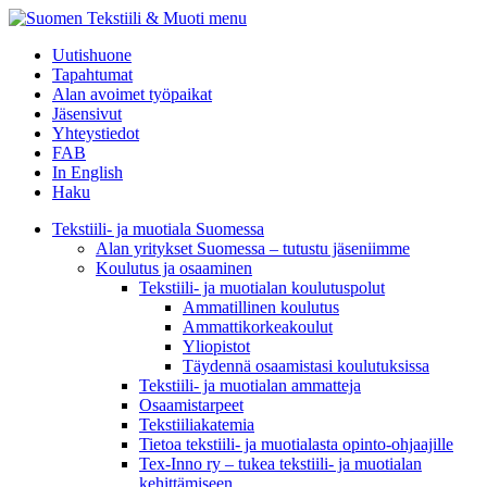
menu
Uutishuone
Tapahtumat
Alan avoimet työpaikat
Jäsensivut
Yhteystiedot
FAB
In English
Haku
Tekstiili- ja muotiala Suomessa
Alan yritykset Suomessa – tutustu jäseniimme
Koulutus ja osaaminen
Tekstiili- ja muotialan koulutuspolut
Ammatillinen koulutus
Ammattikorkeakoulut
Yliopistot
Täydennä osaamistasi koulutuksissa
Tekstiili- ja muotialan ammatteja
Osaamistarpeet
Tekstiiliakatemia
Tietoa tekstiili- ja muotialasta opinto-ohjaajille
Tex-Inno ry – tukea tekstiili- ja muotialan
kehittämiseen