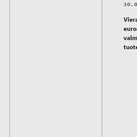
30.
Vier
euro
valm
tuot