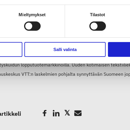
a yritysten eri tarpeisiin ja tukea näin yritysten tuotekehityst
tekstiilikuidun uusia käyttökohteita ajatellen”, sanoo LSJH:n p
Mieltymykset
Tilastot
tipäällikkö
Marko Kokkonen
.
unnitelma poistotekstiilin jalostuslaitoksesta on tehty inves
än arviolta ensi vuonna. Tavoite on, että laitos saataisiin k
Salli valinta
idaan vuonna 2025 työllistävän noin 100 henkilöä. Työllisyysv
ätyskuidun lopputuotemarkkinoilla. Uuden kotimaisen tekstiili
muskeskus VTT:n laskelmien pohjalta synnyttävän Suomeen jo
artikkeli