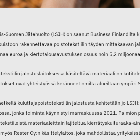
is-Suomen Jätehuolto (LSJH) on saanut Business Finlandilta k
uistoon rakennettavaa poistotekstiilin täyden mittakaavan jal
onaa euroa ja kiertotalousavustuksen osuus noin 5,2 miljoonaa
tekstiilin jalostuslaitoksessa käsiteltävä materiaali on kotitalo
aitokset ovat yhteistyössä keränneet omilta alueiltaan ympär
hetkellä kuluttajapoistotekstiilin jalostusta kehitetään jo LSJ
ossa, jonka toiminta käynnistyi marraskuussa 2021. Paimion pil
tekstiileistä materiaaleittain lajiteltua kierrätyskuituraaka-a
 myös Rester Oy:n käsittelylaitos, joka mahdollistaa yrityksissä