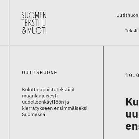
Uutishuon
Teksti
UUTISHUONE
10.
Kuluttajapoistotekstiilit
maanlaajuisesti
Ku
uudelleenkäyttöön ja
kierrätykseen ensimmäiseksi
uu
Suomessa
en