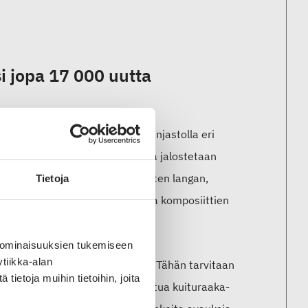
i jopa 17 000 uutta
 osin automatisoidulla lajittelulinjastolla eri
nkäyttöön sellaisenaan ja osasta jalostetaan
a-aineena uusien tuotteiden, kuten langan,
Tietoja
ikkalevyjen, suodatinkankaiden ja komposiittien
 ominaisuuksien tukemiseen
tiikka-alan
stiilin kierrätyksen ympärille. Tähän tarvitaan
ietoja muihin tietoihin, joita
valmistaa materiaaleittain lajiteltua kuituraaka-