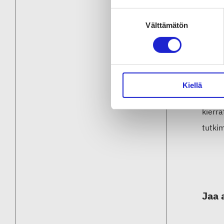
ainett
Suostumuksen
poisto
Välttämätön
valinta
projek
Esisu
päästä
Kiellä
arvio
kierr
tutki
Jaa 