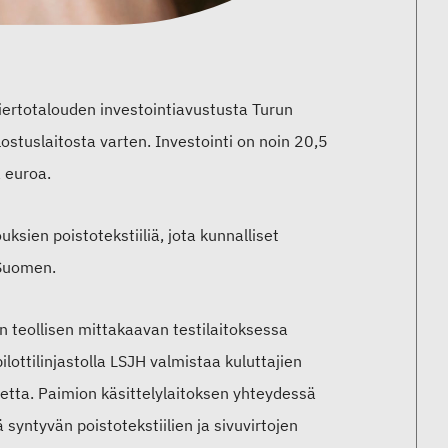
iertotalouden investointiavustusta Turun
ostuslaitosta varten. Investointi on noin 20,5
 euroa.
uksien poistotekstiiliä, jota kunnalliset
i Suomen.
H:n teollisen mittakaavan testilaitoksessa
ottilinjastolla LSJH valmistaa kuluttajien
inetta. Paimion käsittelylaitoksen yhteydessä
 syntyvän poistotekstiilien ja sivuvirtojen