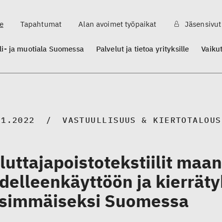
e
Tapahtumat
Alan avoimet työpaikat
Jäsensivut
ili- ja muotiala Suomessa
Palvelut ja tietoa yrityksille
Vaiku
01.2022
VASTUULLISUUS & KIERTOTALOUS
luttajapoistotekstiilit maan
delleenkäyttöön ja kierrät
simmäiseksi Suomessa