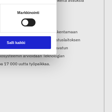
ä. Toivommekin nyt yrityksiltä rohkeita avauksia
oistotekstiilin jalostuslaitoksen
Markkinointi
tointisuunnitelman yhteydessä. Rakentamaan
äyttöön vuoden 2025 aikana. Jalostuslaitoksen
Salli kaikki
aikutukset ovat moninkertaiset avatun
ekosysteemin arvioidaan Teknologian
pa 17 000 uutta työpaikkaa.