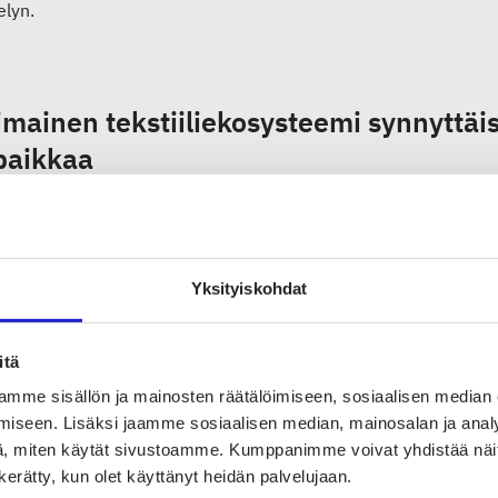
elyn.
imainen tekstiiliekosysteemi synnyttäis
paikkaa
tekstiilin jalostuslaitoksessa kuluttajapoistotekstiili lajitellaan
aalilajeihin. Osa kerätyistä materiaaleista ohjataan uudellee
nisesti kierrätyskuitua. Kierrätyskuitua voidaan käyttää raak
Yksityiskohdat
sten kuitukangasmateriaalien, eristeiden ja täytteiden, akusti
stukseen.
itä
mme sisällön ja mainosten räätälöimiseen, sosiaalisen median
iseen. Lisäksi jaamme sosiaalisen median, mainosalan ja analy
itteenamme on luoda uusia kotimaisia tuotantoketjuja poistotek
, miten käytät sivustoamme. Kumppanimme voivat yhdistää näitä t
sesti kuidun jatkojalostajia. Paimion pilottilinjastolla voimme 
n kerätty, kun olet käyttänyt heidän palvelujaan.