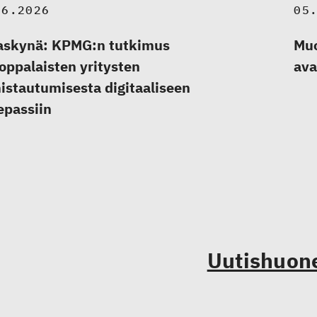
06.2026
05
askynä: KPMG:n tutkimus
Muo
oppalaisten yritysten
ava
istautumisesta digitaaliseen
epassiin
Uutishuon