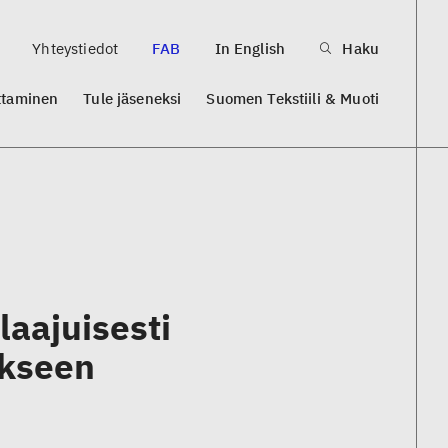
Yhteystiedot
FAB
In English
Haku
ttaminen
Tule jäseneksi
Suomen Tekstiili & Muoti
laajuisesti
ykseen