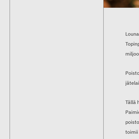
Louna
Topinp
miljo
Poisto
jätel
Tällä 
Paimi
poisto
toimii