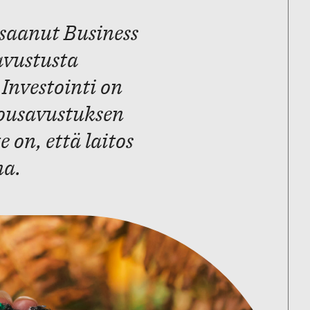
saanut Business
avustusta
 Investointi on
lousavustuksen
 on, että laitos
na.