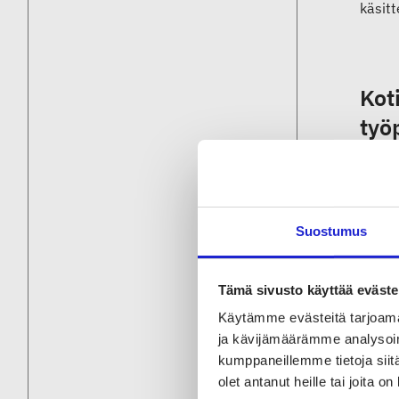
käsitt
Kot
työ
Poisto
materi
mekaa
Suostumus
erilai
valmi
Tämä sivusto käyttää eväste
Käytämme evästeitä tarjoama
ja kävijämäärämme analysoim
”Tavo
kumppaneillemme tietoja siitä
erityi
olet antanut heille tai joita o