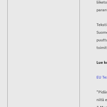
liiket
parant
Teksti
Suomen
puuttu
toimit
Lue k
EU Te
”Pidäm
niitä 