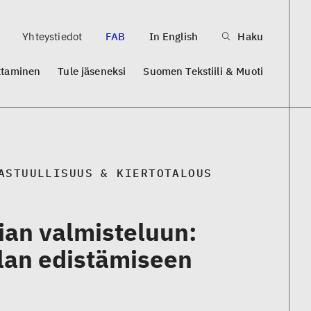
Yhteystiedot
FAB
In English
Haku
ttaminen
Tule jäseneksi
Suomen Tekstiili & Muoti
ASTUULLISUUS & KIERTOTALOUS
gian valmisteluun:
alan edistämiseen