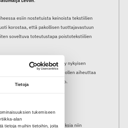
Satumaija Levón
.
iheessa esiin nostetuista keinoista tekstiilien
oti korostaa, että pakollisen tuottajavastuun
aiten soveltuva toteutustapa poistotekstiilien
ätyksen edistämiseksi on jo tehty nykyisen
tässä vaiheessa saattaisi näin ollen aiheuttaa
an hyvän kehityksen”, Levón sanoo.
Tietoja
ja
 ominaisuuksien tukemiseen
tiikka-alan
arjoavat merkittäviä mahdollisuuksia niin
ietoja muihin tietoihin, joita