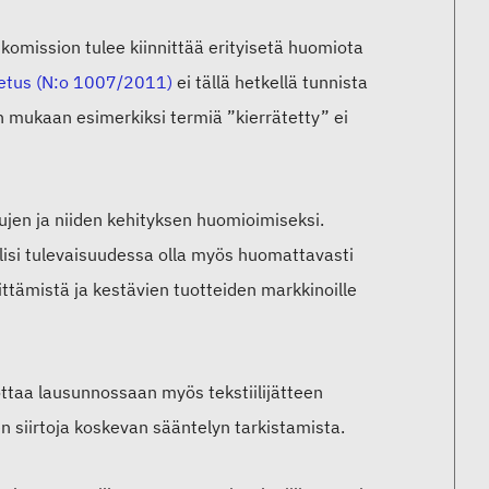
 komission tulee kiinnittää erityisetä huomiota
setus (N:o 1007/2011)
ei tällä hetkellä tunnista
sen mukaan esimerkiksi termiä ”kierrätetty” ei
tujen ja niiden kehityksen huomioimiseksi.
ulisi tulevaisuudessa olla myös huomattavasti
ittämistä ja kestävien tuotteiden markkinoille
ottaa lausunnossaan myös tekstiilijätteen
 siirtoja koskevan sääntelyn tarkistamista.