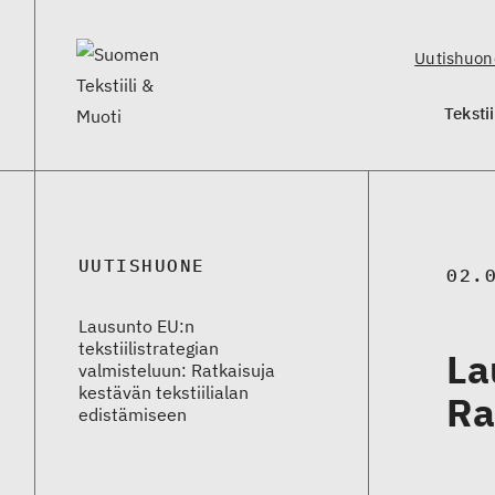
Uutishuon
Teksti
UUTISHUONE
02.
Lausunto EU:n
tekstiilistrategian
La
valmisteluun: Ratkaisuja
kestävän tekstiilialan
Ra
edistämiseen