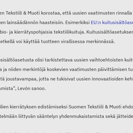
 Tekstiili & Muoti korostaa, että uusien vaatimusten rinnalla
sen lainsäädännön haasteisiin. Esimerkiksi
EU:n kuitusisältöa
bio- ja kierrätyspohjaisia tekstiilikuituja. Kuitusisältöasetuk
hetkellä voi käyttää tuotteen virallisessa merkinnässä.
sisältöasetusta olisi tarkistettava uusien vaihtoehtoisten kui
ja ja niiden merkintöjä koskevien vaatimusten päivittämisen t
tä joustavampaa, jotta ne tukisivat uusien innovaatioiden keh
amista”, Levón sanoo.
iilien kierrätyksen edistämiseksi Suomen Tekstiili & Muoti ehd
telmään liittyvän sääntelyn yhdenmukaistamista sekä jätteiden