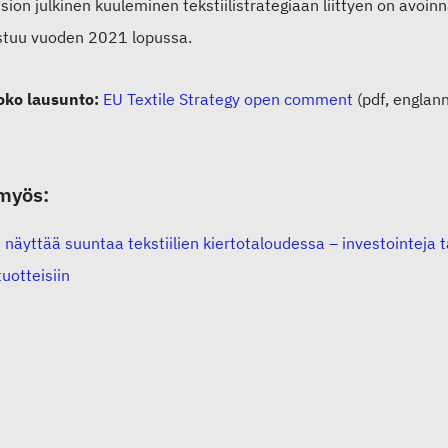
ion julkinen kuuleminen tekstiilistrategiaan liittyen on avoin
stuu vuoden 2021 lopussa.
oko lausunto:
EU Textile Strategy open comment
(pdf, englann
myös:
näyttää suuntaa tekstiilien kiertotaloudessa – investointeja t
uotteisiin