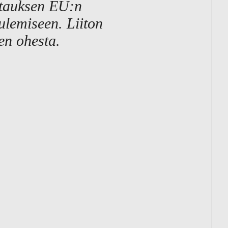
stauksen EU:n
uulemiseen. Liiton
en ohesta.