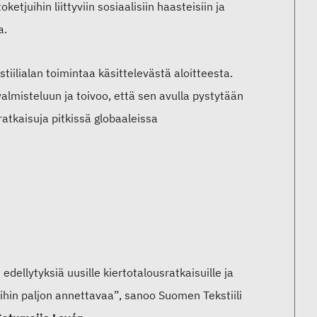
ketjuihin liittyviin sosiaalisiin haasteisiin ja
a.
stiilialan toimintaa käsittelevästä aloitteesta.
 valmisteluun ja toivoo, että sen avulla pystytään
atkaisuja pitkissä globaaleissa
dellytyksiä uusille kiertotalousratkaisuille ja
moihin paljon annettavaa”, sanoo Suomen Tekstiili