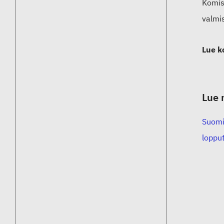
Komiss
valmi
Lue k
Lue 
Suomi 
lopput