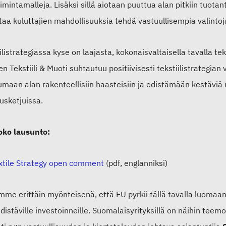
oimintamalleja. Lisäksi sillä aiotaan puuttua alan pitkiin tuotanto
aa kuluttajien mahdollisuuksia tehdä vastuullisempia valintoj
ilistrategiassa kyse on laajasta, kokonaisvaltaisella tavalla tek
 Tekstiili & Muoti suhtautuu positiivisesti tekstiilistrategian
maan alan rakenteellisiin haasteisiin ja edistämään kestäviä r
usketjuissa.
oko lausunto:
xtile Strategy open comment
(pdf, englanniksi)
me erittäin myönteisenä, että EU pyrkii tällä tavalla luomaan e
edistäville investoinneille. Suomalaisyrityksillä on näihin tee