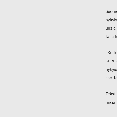
Suomen
nykyi
uusia 
tällä 
”Kuitu
Kuitu
nykyis
saatt
Tekst
määri