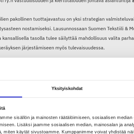
i ry:n vastuullisuuden ja kiertotalouden johtava asiantuntija
ilien pakollinen tuottajavastuu on yksi strategian valmisteluva
ätysasteen nostamiseksi. Lausunnossaan Suomen Tekstiili & Mu
a kansallisella tasolla tulee säilyttää mahdollisuus valita parh
iskeräyksen järjestämiseen myös tulevaisuudessa.
ssa investointipäätöksiä poistotekstiilien käsittelyn ja kierr
äädännön perusteella. Pakollisen tuottajavastuun käyttöönotto 
ellisia tappioita edelläkävijöille ja pysäyttää käynnissä olev
Yksityiskohdat
itä
tokseen tarvitaan tukea ja investointe
mme sisällön ja mainosten räätälöimiseen, sosiaalisen median
iseen. Lisäksi jaamme sosiaalisen median, mainosalan ja analy
 Tekstiili & Muoti uskoo, että vastuullisuus ja kiertotalous t
, miten käytät sivustoamme. Kumppanimme voivat yhdistää näitä t