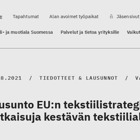
e
Tapahtumat
Alan avoimet työpaikat
Jäsensivut
ili- ja muotiala Suomessa
Palvelut ja tietoa yrityksille
Vaiku
08.2021
TIEDOTTEET & LAUSUNNOT
V
usunto EU:n tekstiilistrate
tkaisuja kestävän tekstiili