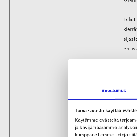
& Muot
Teksti
kierr
sijast
erill
”Suome
lains
taloud
Suostumus
Tämä sivusto käyttää eväste
Muu
Käytämme evästeitä tarjoama
ja kävijämäärämme analysoim
Suomen
kumppaneillemme tietoja siitä