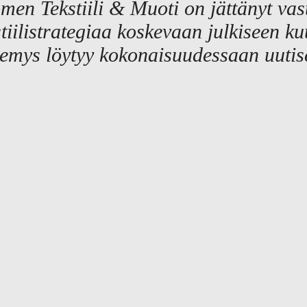
men Tekstiili & Muoti on jättänyt va
stiilistrategiaa koskevaan julkiseen k
emys löytyy kokonaisuudessaan uutis