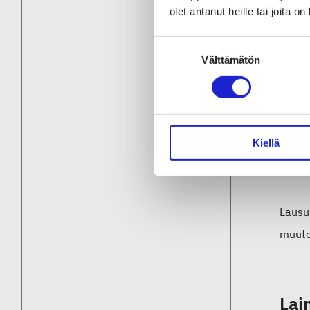
olet antanut heille tai joita o
suomal
pilott
Suostumuksen
kulutta
Välttämätön
valinta
”Suur
teksti
Kiellä
valmis
julkis
Lausun
muuto
Lai